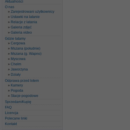
Aktualności
O nas
Zarejestrowani użytkownicy
Ustawki na latanie
Relacje z latania
Galeria zdjęć
Galeria video
Gdzie latamy
Cergowa
Mszana (południe)
Mszana (g. Wapno)
Myscowa
Chełm
Jaworzyna
Działy
Odprawa przed lotem
Kamery
Pogoda
Stacje pogodowe
Sprzedam/Kupię
FAQ
Licencja
Polecane linki
Kontakt