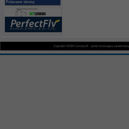
Polecane strony
Copyright ©2026 Cumulus24 – portal zrzeszający paralotniarz