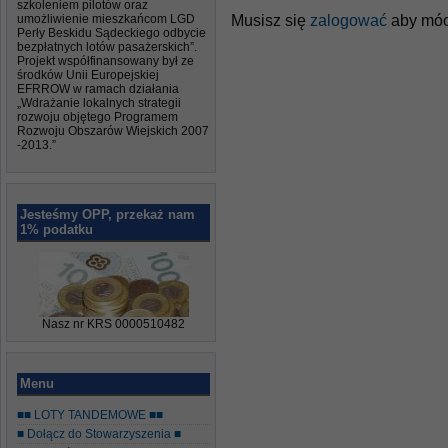
szkoleniem pilotów oraz
Musisz się
zalogować
aby móc
umożliwienie mieszkańcom LGD
Perły Beskidu Sądeckiego odbycie
bezpłatnych lotów pasażerskich”.
Projekt współfinansowany był ze
środków Unii Europejskiej
EFRROW w ramach działania
„Wdrażanie lokalnych strategii
rozwoju objętego Programem
Rozwoju Obszarów Wiejskich 2007
-2013.”
Jesteśmy OPP, przekaż nam
1% podatku
Nasz nr KRS 0000510482
Menu
■■ LOTY TANDEMOWE ■■
■ Dołącz do Stowarzyszenia ■