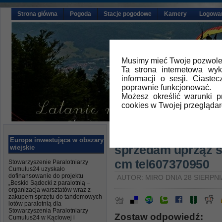
Strona główna
Pogoda
Stacje pogodowe
Kamery
Logowa
Musimy mieć Twoje pozwolen
Ta strona internetowa wy
informacji o sesji. Ciast
poprawnie funkcjonować.
Możesz określić warunki 
cookies w Twojej przeglądar
Główna
»
Aktualności
Europa inwestująca w obszary
sprzedam uprząż so
wiejskie
cm tel607370950
Stowarzyszenie Paralotniarzy
Cumulus24 uzyskało
dofinansowanie do projektu
AUTOR: MIRO DNIA 28 SIERPNI
„Beskid Sądecki z paralotnią –
organizacja warsztatów wraz z
zakupem sprzętu do tandemowych
lotów paralotnią dla
Stowarzyszenia Paralotniarzy
Zostaw odpowiedź:
Cumulus24 w Kąclowej i