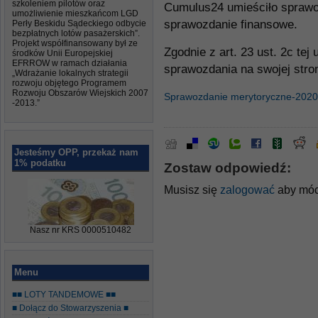
szkoleniem pilotów oraz
Cumulus24 umieściło sprawo
umożliwienie mieszkańcom LGD
sprawozdanie finansowe.
Perły Beskidu Sądeckiego odbycie
bezpłatnych lotów pasażerskich”.
Projekt współfinansowany był ze
Zgodnie z art. 23 ust. 2c t
środków Unii Europejskiej
EFRROW w ramach działania
sprawozdania na swojej stroni
„Wdrażanie lokalnych strategii
rozwoju objętego Programem
Rozwoju Obszarów Wiejskich 2007
Sprawozdanie merytoryczne-2020
-2013.”
Jesteśmy OPP, przekaż nam
1% podatku
Zostaw odpowiedź:
Musisz się
zalogować
aby móc
Nasz nr KRS 0000510482
Menu
■■ LOTY TANDEMOWE ■■
■ Dołącz do Stowarzyszenia ■