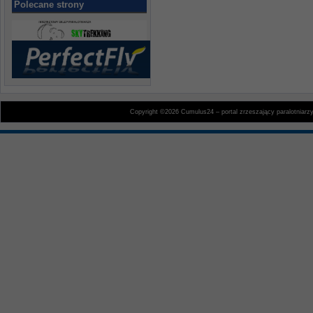
Polecane strony
Copyright ©2026 Cumulus24 – portal zrzeszający paralotniarz