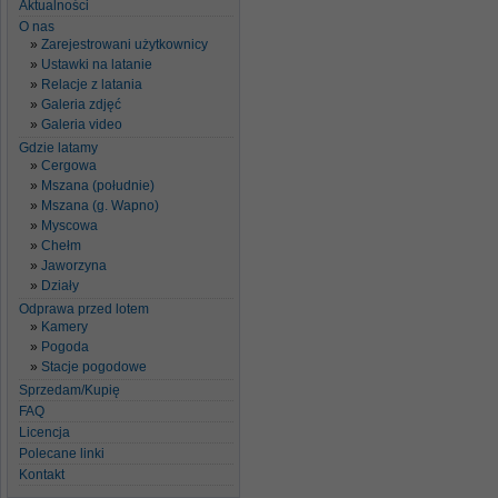
Aktualności
O nas
Zarejestrowani użytkownicy
Ustawki na latanie
Relacje z latania
Galeria zdjęć
Galeria video
Gdzie latamy
Cergowa
Mszana (południe)
Mszana (g. Wapno)
Myscowa
Chełm
Jaworzyna
Działy
Odprawa przed lotem
Kamery
Pogoda
Stacje pogodowe
Sprzedam/Kupię
FAQ
Licencja
Polecane linki
Kontakt