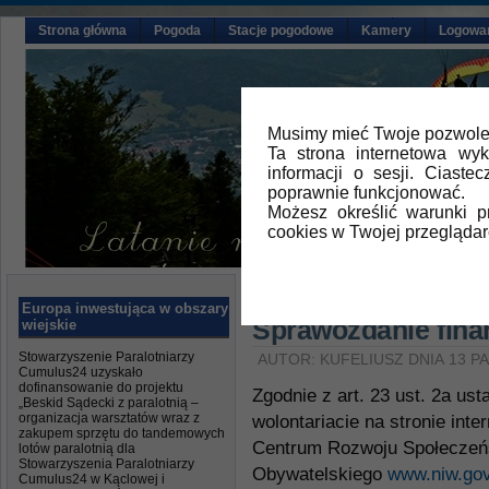
Strona główna
Pogoda
Stacje pogodowe
Kamery
Logowa
Musimy mieć Twoje pozwolen
Ta strona internetowa wy
informacji o sesji. Ciast
poprawnie funkcjonować.
Możesz określić warunki 
cookies w Twojej przeglądar
Główna
»
Aktualności
Europa inwestująca w obszary
Sprawozdanie fina
wiejskie
Stowarzyszenie Paralotniarzy
AUTOR: KUFELIUSZ DNIA 13 P
Cumulus24 uzyskało
dofinansowanie do projektu
Zgodnie z art. 23 ust. 2a ust
„Beskid Sądecki z paralotnią –
organizacja warsztatów wraz z
wolontariacie na stronie int
zakupem sprzętu do tandemowych
Centrum Rozwoju Społeczeń
lotów paralotnią dla
Stowarzyszenia Paralotniarzy
Obywatelskiego
www.niw.gov
Cumulus24 w Kąclowej i