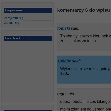
komentarzy 6 do wpisu 
Logowanie
Zarejestruj się
Zaloguj się
tomski
said:
Trzeba by jeszcze kierunek w
Live Tracking
że sie jakoś zmienia
sp8ebc
said:
Wykres sam się rozciągnie j
120..
mgo
said:
dobra robota! ile coś takiego
moim zdaniem do uśrednionej