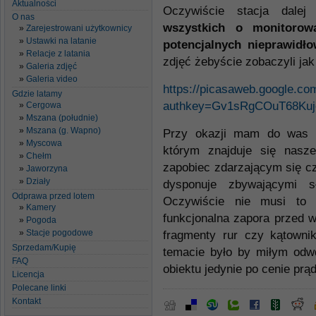
Aktualności
Oczywiście stacja dale
O nas
wszystkich o monitorow
Zarejestrowani użytkownicy
Ustawki na latanie
potencjalnych nieprawidło
Relacje z latania
zdjęć żebyście zobaczyli jak 
Galeria zdjęć
Galeria video
https://picasaweb.google.
Gdzie latamy
authkey=Gv1sRgCOuT68Ku
Cergowa
Mszana (południe)
Mszana (g. Wapno)
Przy okazji mam do was ap
Myscowa
którym znajduje się nasz
Chełm
zapobiec zdarzającym się c
Jaworzyna
Działy
dysponuje zbywającymi sł
Odprawa przed lotem
Oczywiście nie musi to 
Kamery
funkcjonalna zapora przed w
Pogoda
Stacje pogodowe
fragmenty rur czy kątown
Sprzedam/Kupię
temacie było by miłym odw
FAQ
obiektu jedynie po cenie prą
Licencja
Polecane linki
Kontakt