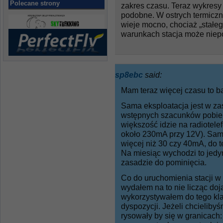
Polecane strony
zakres czasu. Teraz wykresy
podobne. W ostrych termiczn
wieje mocno, chociaż „stałeg
warunkach stacja może niep
sp8ebc
said:
Mam teraz więcej czasu to b
Sama eksploatacja jest w za
wstępnych szacunków pobie
większość idzie na radiotele
około 230mA przy 12V). Sam
więcej niż 30 czy 40mA, do t
Na miesiąc wychodzi to jedyn
zasadzie do pominięcia.
Co do uruchomienia stacji w a
wydałem na to nie licząc doja
wykorzystywałem do tego kla
dyspozycji. Jeżeli chcieliby
rysowały by się w granicach: