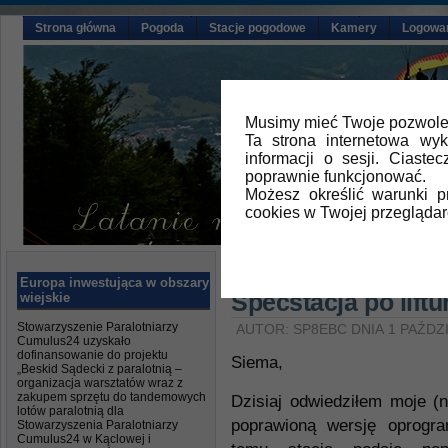
Strona główna
Pogoda
Stacje pogodowe
Kamery
Logowa
Musimy mieć Twoje pozwolen
Ta strona internetowa wy
informacji o sesji. Ciast
poprawnie funkcjonować.
Możesz określić warunki 
cookies w Twojej przeglądar
Główna
»
Aktualności
Europa inwestująca w obszary
Specstacja po lift
wiejskie
Stowarzyszenie Paralotniarzy
AUTOR: SP8EBC DNIA 1 PAŹDZ
Cumulus24 uzyskało
dofinansowanie do projektu
Siema,
„Beskid Sądecki z paralotnią –
organizacja warsztatów wraz z
zakupem sprzętu do tandemowych
Dzisiaj odwiedziłem moje (
lotów paralotnią dla
poprawioną wersję oprogr
Stowarzyszenia Paralotniarzy
Cumulus24 w Kąclowej i