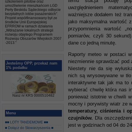
temu stacja podaję pop
szkoleniem pilotów oraz
umożliwienie mieszkańcom LGD
uwzględnieniem matematy
Perły Beskidu Sądeckiego odbycie
bezpłatnych lotów pasażerskich”.
ważniejsze dodałem też tran
Projekt współfinansowany był ze
jako maksymalna wartość z
środków Unii Europejskiej
EFRROW w ramach działania
przypomnienia wartość „n
„Wdrażanie lokalnych strategii
rozwoju objętego Programem
pomiarów, czyli 30 sekund)
Rozwoju Obszarów Wiejskich 2007
dane co jedną minutę.
-2013.”
Raporty meteo w postaci 
niezmiennie sprawdzać pod
Jesteśmy OPP, przekaż nam
1% podatku
Niestety nie da się wyłu
nich są wrysowywane w tło
interaktywne tak jak ma to
wybierać chwilę która nas i
Nasz nr KRS 0000510482
ponieważ istotnie w chwili 
mocny i porywisty wiatr ze
temperatury, ciśnienia i o
Menu
czujników.
Dla oszczędzenia
■■ LOTY TANDEMOWE ■■
jest w godzinach od 04 do 24
■ Dołącz do Stowarzyszenia ■