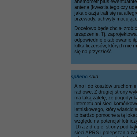
anemometr plus ewentualnie 
antena (kwestia tego czy uda 
jaka okazja trafi się na alleg
przewody, uchwyty mocujące,
Docelowo będę chciał zrobić
urządzenie. Tj. zaprojektow
odpowiednie okablowanie itp
kilka ficzersów, których nie
się na przyszłość
sp8ebc
said:
A no i do kosztów uruchomie
radiowe. Z drugiej strony w
ma taką zaletę, że pogodynk
internetu ani sieci komórko
letniskowego, który właścicie
to bardzo pomocne a tą loka
względu na potencjał lotnicz
:D) a z drugiej strony pod 
sieci APRS i polepszania za