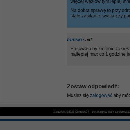
więcej węzłów tym lepiej mn
Na dobrą sprawę to przy odro
stałe zasilanie, wystarczy p
tomski
said:
Pasowało by zmienic zakres
najlepiej max co 1 godzine ja
Zostaw odpowiedź:
Musisz się
zalogować
aby móc
Copyright ©2026 Cumulus24 – portal zrzeszający paralotniarz