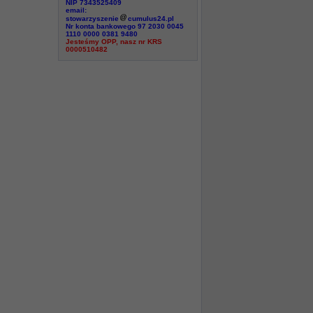
NIP 7343525409
email:
stowarzyszenie
cumulus24.pl
Nr konta bankowego 97 2030 0045
1110 0000 0381 9480
Jesteśmy OPP, nasz nr KRS
0000510482