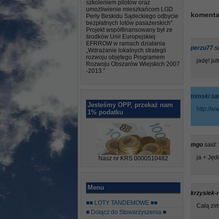
szkoleniem pilotów oraz
umożliwienie mieszkańcom LGD
komenta
Perły Beskidu Sądeckiego odbycie
bezpłatnych lotów pasażerskich”.
Projekt współfinansowany był ze
środków Unii Europejskiej
EFRROW w ramach działania
perzu77
s
„Wdrażanie lokalnych strategii
rozwoju objętego Programem
jadę! jut
Rozwoju Obszarów Wiejskich 2007
-2013.”
tomski
sai
Jesteśmy OPP, przekaż nam
http://
1% podatku
mgo
said:
ja + Jęd
Nasz nr KRS 0000510482
Menu
krzysiek-
■■ LOTY TANDEMOWE ■■
Całą zime
■ Dołącz do Stowarzyszenia ■