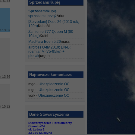
t 11:21
Sprzedam/Kupię
Sprzedam/Kupię
sprzedam uprząż
Artur
[Sprzedam] Optic 26 (2013 rok,
120h)
KubaM
t 13:07
Zamienie 777 Queen M (80-
104kg)
Kufel
MacPara Eden 5.26
mass
aircross U-fly 2010; EN-B;
rozmiar M (75-95kg) +
plecak
jurgen
Najnowsze komentarze
t 13:36
mgo
-
Ubezpieczenie OC
mgo
-
Ubezpieczenie OC
york
-
Ubezpieczenie OC
t 15:22
Dane Stowarzyszenia
Stowarzyszenie Paralotniarzy
Cumulus24
ul. Leśna 2
33-370 Muszyna