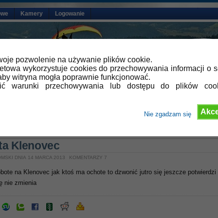
owe
Kamery
Logowanie
oje pozwolenie na używanie plików cookie.
netowa wykorzystuje cookies do przechowywania informacji o s
by witryna mogła poprawnie funkcjonować.
lić warunki przechowywania lub dostępu do plików coo
Akce
Nie zgadzam się
»
Aktualności
ta Klenovec
MSKI DNIA 14 MARCA 2013
KOMENTARZY 7
bote na Klenovec jak ktoś ma ochote to dzwonić jutro się jeszcze potwierdzi
ę nie zmienia