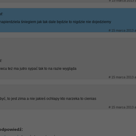
# 15 marca 2013 a
d:
napierdziela śniegiem jak tak dale będzie to nigdzie nie dojedziemy
# 15 marca 2013 a
d:
wcu też ma jutro sypać tak to na razie wygląda
# 15 marca 2013 a
 być, to jest zima a nie jakieś ochłapy kto narzeka to cienias
# 15 marca 2013 a
odpowiedź: