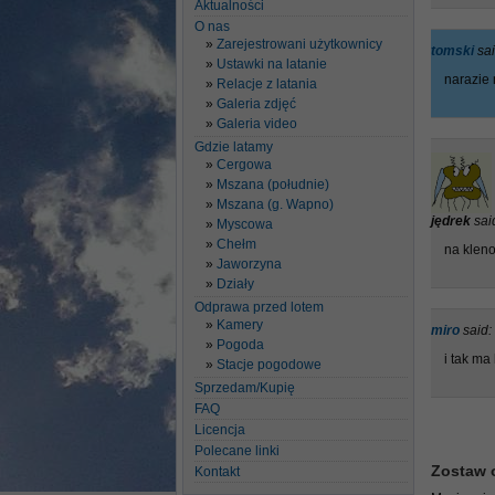
Aktualności
O nas
Zarejestrowani użytkownicy
tomski
sai
Ustawki na latanie
narazie 
Relacje z latania
Galeria zdjęć
Galeria video
Gdzie latamy
Cergowa
Mszana (południe)
Mszana (g. Wapno)
jędrek
sai
Myscowa
Chełm
na kleno
Jaworzyna
Działy
Odprawa przed lotem
Kamery
miro
said:
Pogoda
i tak ma
Stacje pogodowe
Sprzedam/Kupię
FAQ
Licencja
Polecane linki
Zostaw 
Kontakt