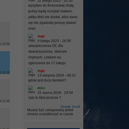
11 lutego 2022 - 10:30
wysyłam do finansowej chaty,
polisy będę rozsyłał mailem,
jakby ktoś nie dostał, albo dane
się nie zgadzały proszę dawać
znać
mgo
9 lutego 2023 - 16:56
t 23:06
ubezpieczenia OC dla
stowarzyszenia, zbieram
chętnych, czekam na
zgłoszenia do 17 lutego
mgo
t 08:36
13 sierpnia 2024 - 09:52
gdzie jest duży tandem?
miro
31 marca 2026 - 19:54
żyje tu ktoś jeszcze ?
t 11:06
Dźwięk
Scroll
Musisz być zalogowany jeżeli
chcesz uczestniczyć w czacie.