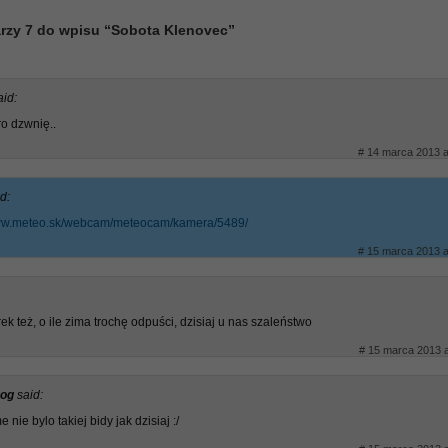
rzy 7 do wpisu “Sobota Klenovec”
aid:
ro dzwnię..
# 14 marca 2013 a
d:
www.meteo.sk/webcam/meteocam/kamera/5489/
# 15 marca 2013 a
rek też, o ile zima trochę odpuści, dzisiaj u nas szaleństwo
# 15 marca 2013 a
rog
said:
 nie bylo takiej bidy jak dzisiaj :/