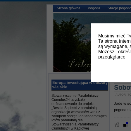
Strona główna
Pogoda
Stacje pogod
Musimy mieć Tw
Ta strona inter
są wymagane, a
Możesz okreś
przeglądarce.
Główna
Europa inwestująca w obszary
Sobo
wiejskie
AUTOR: TO
Stowarzyszenie Paralotniarzy
Cumulus24 uzyskało
Jade w so
dofinansowanie do projektu
„Beskid Sądecki z paralotnią –
pogoda si
organizacja warsztatów wraz z
zakupem sprzętu do tandemowych
lotów paralotnią dla
Stowarzyszenia Paralotniarzy
Cumulus24 w Kąclowej i