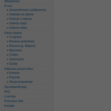
Aktualności
O nas
Zarejestrowani użytkownicy
Ustawki na latanie
Relacje z latania
Galeria zdjęć
Galeria video
Gdzie latamy
Cergowa
Mszana (południe)
Mszana (g. Wapno)
Myscowa
Chełm
Jaworzyna
Działy
Odprawa przed lotem
Kamery
Pogoda
Stacje pogodowe
Sprzedam/Kupię
FAQ
Licencja
Polecane linki
Kontakt