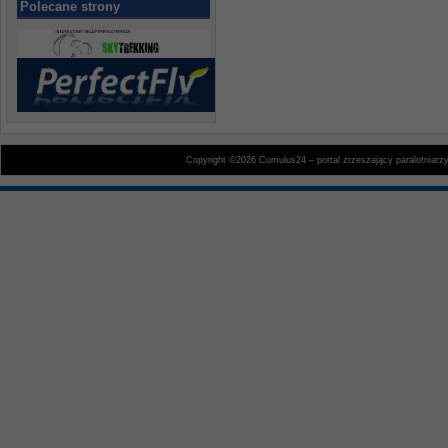
Polecane strony
Copyright ©2026 Cumulus24 – portal zrzeszający paralotniarz