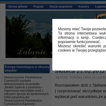
Strona główna
Pogoda
Stacje pogodowe
Kamery
Logowa
Musimy mieć Twoje pozwolen
Ta strona internetowa wy
informacji o sesji. Ciast
poprawnie funkcjonować.
Możesz określić warunki 
cookies w Twojej przeglądar
Główna
»
Aktualności
,
Ustawki na 
Europa inwestująca w obszary
Słubica 21.02.2012
wiejskie
Stowarzyszenie Paralotniarzy
AUTOR: TOMSKI DNIA 19 LUTE
Cumulus24 uzyskało
dofinansowanie do projektu
Rozmawiałem dziś z Stefane
„Beskid Sądecki z paralotnią –
( rozprostować skrzydła)w wt
organizacja warsztatów wraz z
zakupem sprzętu do tandemowych
wybierał pod warunkiem,że 
lotów paralotnią dla
Stowarzyszenia Paralotniarzy
Cumulus24 w Kąclowej i