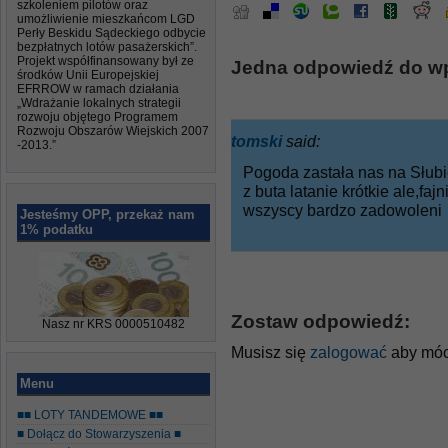
szkoleniem pilotów oraz
umożliwienie mieszkańcom LGD
Perły Beskidu Sądeckiego odbycie
bezpłatnych lotów pasażerskich”.
Projekt współfinansowany był ze
Jedna odpowiedź do wp
środków Unii Europejskiej
EFRROW w ramach działania
„Wdrażanie lokalnych strategii
rozwoju objętego Programem
Rozwoju Obszarów Wiejskich 2007
tomski
said:
-2013.”
Pogoda zastała nas na Słub
z buta latanie krótkie ale,fa
wszyscy bardzo zadowoleni
Jesteśmy OPP, przekaż nam
1% podatku
Zostaw odpowiedź:
Nasz nr KRS 0000510482
Musisz się
zalogować
aby móc
Menu
■■ LOTY TANDEMOWE ■■
■ Dołącz do Stowarzyszenia ■