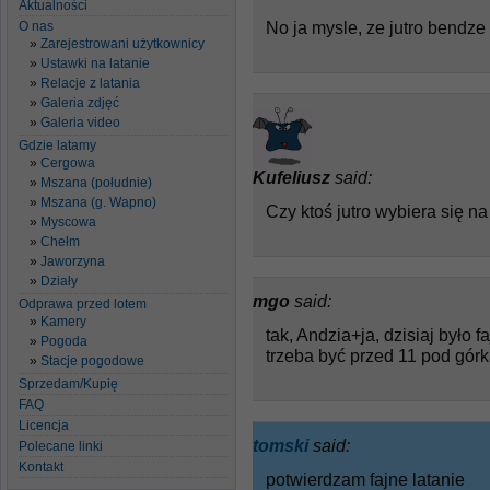
Aktualności
No ja mysle, ze jutro bendze
O nas
Zarejestrowani użytkownicy
Ustawki na latanie
Relacje z latania
Galeria zdjęć
Galeria video
Gdzie latamy
Cergowa
Kufeliusz
said:
Mszana (południe)
Mszana (g. Wapno)
Czy ktoś jutro wybiera się n
Myscowa
Chełm
Jaworzyna
Działy
mgo
said:
Odprawa przed lotem
Kamery
tak, Andzia+ja, dzisiaj było fa
Pogoda
trzeba być przed 11 pod gór
Stacje pogodowe
Sprzedam/Kupię
FAQ
Licencja
tomski
said:
Polecane linki
Kontakt
potwierdzam fajne latanie