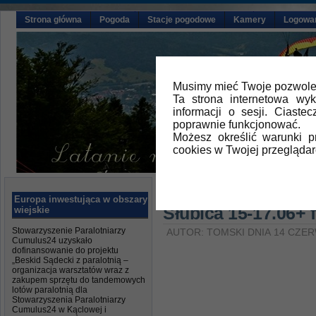
Strona główna
Pogoda
Stacje pogodowe
Kamery
Logowa
Musimy mieć Twoje pozwolen
Ta strona internetowa wy
informacji o sesji. Ciast
poprawnie funkcjonować.
Możesz określić warunki 
cookies w Twojej przeglądar
Główna
»
Ustawki na latani
Europa inwestująca w obszary
Słubica 15-17.06+ f
wiejskie
Stowarzyszenie Paralotniarzy
AUTOR: TOMSKI DNIA 14 CZER
Cumulus24 uzyskało
dofinansowanie do projektu
„Beskid Sądecki z paralotnią –
organizacja warsztatów wraz z
zakupem sprzętu do tandemowych
lotów paralotnią dla
Stowarzyszenia Paralotniarzy
Cumulus24 w Kąclowej i