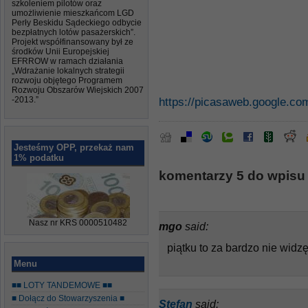
szkoleniem pilotów oraz
umożliwienie mieszkańcom LGD
Perły Beskidu Sądeckiego odbycie
bezpłatnych lotów pasażerskich”.
Projekt współfinansowany był ze
środków Unii Europejskiej
EFRROW w ramach działania
„Wdrażanie lokalnych strategii
rozwoju objętego Programem
Rozwoju Obszarów Wiejskich 2007
-2013.”
https://picasaweb.google.c
Jesteśmy OPP, przekaż nam
1% podatku
komentarzy 5 do wpisu “
Nasz nr KRS 0000510482
mgo
said:
piątku to za bardzo nie widz
Menu
■■ LOTY TANDEMOWE ■■
■ Dołącz do Stowarzyszenia ■
Stefan
said: