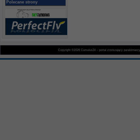
Polecane strony
Copyright ©2026 Cumulus24 – portal zrzeszający paralotniarz