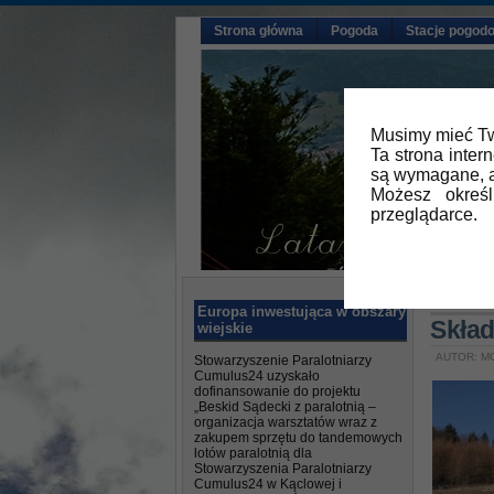
Strona główna
Pogoda
Stacje pogod
Musimy mieć Tw
Ta strona inter
są wymagane, a
Możesz okreś
przeglądarce.
Główna
Europa inwestująca w obszary
Skład
wiejskie
AUTOR: M
Stowarzyszenie Paralotniarzy
Cumulus24 uzyskało
dofinansowanie do projektu
„Beskid Sądecki z paralotnią –
organizacja warsztatów wraz z
zakupem sprzętu do tandemowych
lotów paralotnią dla
Stowarzyszenia Paralotniarzy
Cumulus24 w Kąclowej i