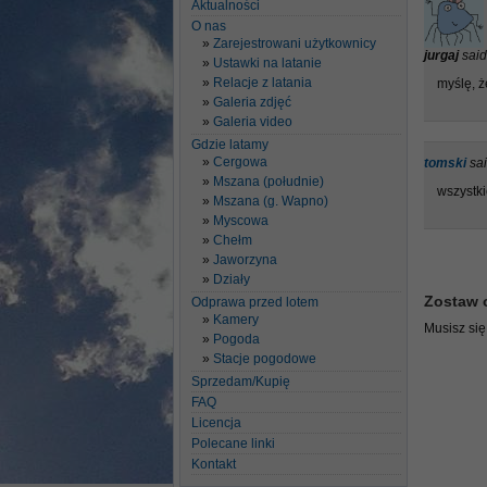
Aktualności
O nas
Zarejestrowani użytkownicy
jurgaj
said
Ustawki na latanie
Relacje z latania
myślę, ż
Galeria zdjęć
Galeria video
Gdzie latamy
Cergowa
tomski
sai
Mszana (południe)
wszystki
Mszana (g. Wapno)
Myscowa
Chełm
Jaworzyna
Działy
Zostaw 
Odprawa przed lotem
Kamery
Musisz si
Pogoda
Stacje pogodowe
Sprzedam/Kupię
FAQ
Licencja
Polecane linki
Kontakt