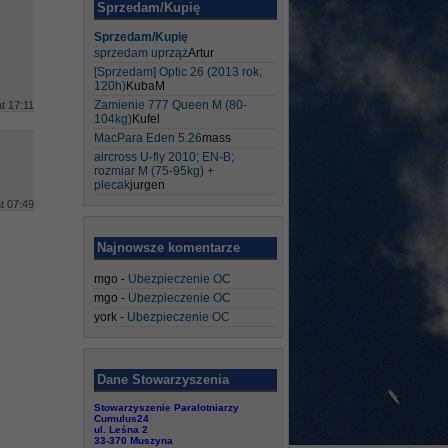
Sprzedam/Kupię
Sprzedam/Kupię
sprzedam uprząż
Artur
[Sprzedam] Optic 26 (2013 rok,
120h)
KubaM
Zamienie 777 Queen M (80-
t 17:11
104kg)
Kufel
MacPara Eden 5.26
mass
aircross U-fly 2010; EN-B;
rozmiar M (75-95kg) +
plecak
jurgen
t 07:49
Najnowsze komentarze
mgo
-
Ubezpieczenie OC
mgo
-
Ubezpieczenie OC
york
-
Ubezpieczenie OC
Dane Stowarzyszenia
Stowarzyszenie Paralotniarzy
Cumulus24
ul. Leśna 2
33-370 Muszyna