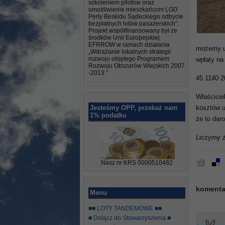
szkoleniem pilotów oraz
umożliwienie mieszkańcom LGD
Perły Beskidu Sądeckiego odbycie
bezpłatnych lotów pasażerskich”.
Projekt współfinansowany był ze
środków Unii Europejskiej
EFRROW w ramach działania
możemy uż
„Wdrażanie lokalnych strategii
rozwoju objętego Programem
wpłaty na
Rozwoju Obszarów Wiejskich 2007
-2013.”
45 1140 2
Właścicie
Jesteśmy OPP, przekaż nam
kosztów u
1% podatku
że to dar
Liczymy ż
Nasz nr KRS 0000510482
komentar
Menu
■■ LOTY TANDEMOWE ■■
■ Dołącz do Stowarzyszenia ■