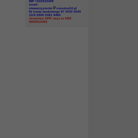
NIP 7343525409
email:
stowarzyszenie
cumulus24.pl
Nr konta bankowego 97 2030 0045
1110 0000 0381 9480
Jesteśmy OPP, nasz nr KRS
0000510482