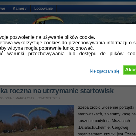
owe
Kamery
Logowanie
oje pozwolenie na używanie plików cookie.
netowa wykorzystuje cookies do przechowywania informacji o s
by witryna mogła poprawnie funkcjonować.
lić warunki przechowywania lub dostępu do plików coo
Akce
Nie zgadzam się
»
Aktualności
ka roczna na utrzymanie startowisk
GO DNIA 5 MARCA 2019
KOMENTARZE 2
trzeba zrobić wiosenne porządki 
startowiskach, zbieramy kasę na
koszenie badyli na Mszanach
,Działach,Chełmie, Cergowej
organizatorem zrzutki jest Czaba