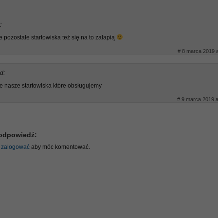
:
e pozostałe startowiska też się na to załapią
# 8 marca 2019 a
d:
e nasze startowiska które obsługujemy
# 9 marca 2019 a
odpowiedź:
ę
zalogować
aby móc komentować.