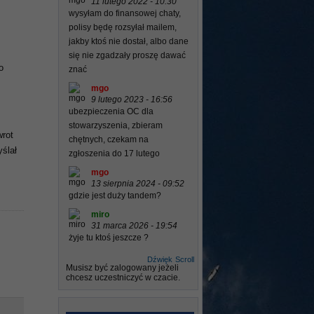
11 lutego 2022 - 10:30
wysyłam do finansowej chaty,
polisy będę rozsyłał mailem,
jakby ktoś nie dostał, albo dane
się nie zgadzały proszę dawać
o
znać
mgo
9 lutego 2023 - 16:56
ubezpieczenia OC dla
stowarzyszenia, zbieram
wrot
chętnych, czekam na
yślał
zgłoszenia do 17 lutego
mgo
13 sierpnia 2024 - 09:52
gdzie jest duży tandem?
miro
31 marca 2026 - 19:54
żyje tu ktoś jeszcze ?
Dźwięk
Scroll
Musisz być zalogowany jeżeli
chcesz uczestniczyć w czacie.