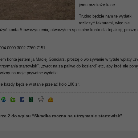
jemu przekażę kasę
Trudno będzie nam te wydatki
rozliczyć fakturami, więc nie
yć konta Stowarzyszenia, otworzyłem specjalne konto dla tej akcji, proszę 
004 0000 3002 7760 7151
lem konta jestem ja Maciej Gonciarz, proszę o wpisywanie w tytule wpłaty „z
trzymania startowisk”, „zwrot na za paliwo do kosiarki” etc, aby ktoś nie pom
owizny na moje prywatne wydatki.
e każdy będzie w stanie przelać koło 100 zł.
ze 2 do wpisu “Składka roczna na utrzymanie startowisk”