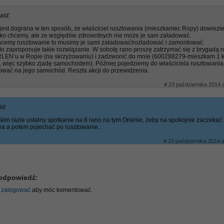
aid:
est dograna w ten sposób, że właściciel rusztowania (mieszkaniec Ropy) dowiezie
ylko chcemy, ale ze względów zdrowotnych nie może je sam załadować.
chcemy rusztowanie to musimy je sami załadować/rozładować i zamontować.
o zaproponuje takie rozwiązanie. W sobotę rano proszę zatrzymać się z brygadą 
ORLEN’u w Ropie (na skrzyżowaniu) i zadzwonić do mnie (600288279-mieszkam 1 
i, więc szybko zjadę samochodem). Później pojedziemy do właściciela rusztowania
ować na jego samochód. Reszta akcji do przewidzenia.
# 23 października 2014 a
id:
kim razie ustalny spotkanie na 8 rano na tym Orlenie, żeby na spokojnie zaczekać
a a potem pojechać po rusztowanie..
# 23 października 2014 a
odpowiedź:
ę
zalogować
aby móc komentować.