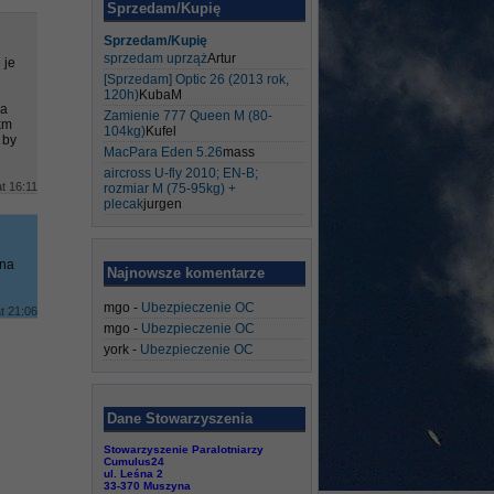
Sprzedam/Kupię
Sprzedam/Kupię
sprzedam uprząż
Artur
 je
[Sprzedam] Optic 26 (2013 rok,
120h)
KubaM
na
Zamienie 777 Queen M (80-
km
104kg)
Kufel
 by
MacPara Eden 5.26
mass
aircross U-fly 2010; EN-B;
t 16:11
rozmiar M (75-95kg) +
plecak
jurgen
 na
Najnowsze komentarze
mgo
-
Ubezpieczenie OC
t 21:06
mgo
-
Ubezpieczenie OC
york
-
Ubezpieczenie OC
Dane Stowarzyszenia
Stowarzyszenie Paralotniarzy
Cumulus24
ul. Leśna 2
33-370 Muszyna