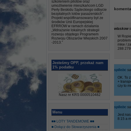
szkoleniem pilotów oraz
umożliwienie mieszkańcom LGD
komenta
Perły Beskidu Sądeckiego odbycie
bezpłatnych lotów pasażerskich”.
Projekt współfinansowany był ze
środków Unii Europejskiej
EFRROW w ramach działania
wlaskow
s
„Wdrażanie lokalnych strategii
rozwoju objętego Programem
W Ropie
Rozwoju Obszarów Wiejskich 2007
problemu
-2013.”
mkw / za
288 279
Jesteśmy OPP, przekaż nam
1% podatku
sp8ebc
sa
OK. To z
+ transp
czy to m
Nasz nr KRS 0000510482
sp8ebc
sa
Menu
Jest nas
8:15 a 
■■ LOTY TANDEMOWE ■■
■ Dołącz do Stowarzyszenia ■