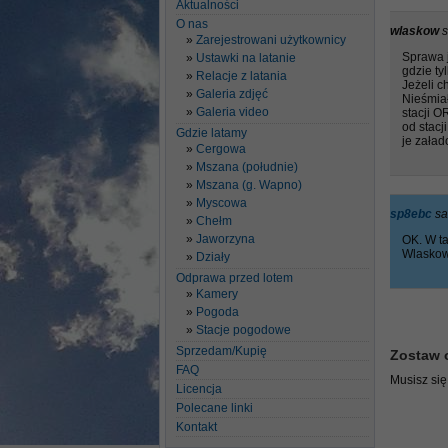
Aktualności
O nas
wlaskow
s
Zarejestrowani użytkownicy
Sprawa j
Ustawki na latanie
gdzie t
Relacje z latania
Jeżeli 
Galeria zdjęć
Nieśmiał
Galeria video
stacji 
od stacj
Gdzie latamy
je załad
Cergowa
Mszana (południe)
Mszana (g. Wapno)
Myscowa
sp8ebc
sa
Chełm
Jaworzyna
OK. W ta
Wlaskow
Działy
Odprawa przed lotem
Kamery
Pogoda
Stacje pogodowe
Sprzedam/Kupię
Zostaw 
FAQ
Musisz si
Licencja
Polecane linki
Kontakt