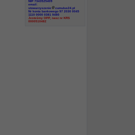
NIP 7343525409
email:
stowarzyszenie
cumulus24.pl
Nr konta bankowego 97 2030 0045
1110 0000 0381 9480
Jesteśmy OPP, nasz nr KRS
0000510482