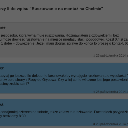
rzy 5 do wpisu “Rusztowanie na montaż na Chełmie”
aid:
 jest osoba, która wynajmuje rusztowania. Rozmawiałem z człowiekiem i bez
 może dowieść rusztowanie na miejsce montażu stacji pogodowej. Koszt 0.4 zł za
 1 dobę + dowiezienie. Jeżeli mam dograć sprawę do końca to proszę o kontakt. 6
# 23 października 2014 a
id:
apytaj go jeszcze ile dokładnie kosztowało by wynajęcie rusztowania o wysokości
ort w obie strony z Ropy do Grybowa. Czy w tej cenie wliczone jest jego postawieni
usimy zrobić sami?
# 23 października 2014 a
id:
 conajmniej czterech na sobote, takze zalatw to rusztowanie. Facet niech przyjedzi
my bedziemy 8:30
# 23 października 2014 a