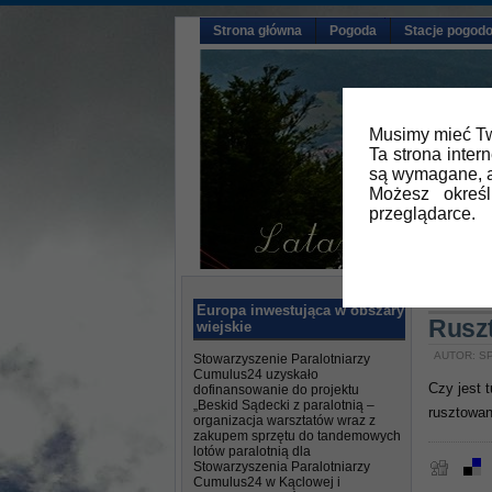
Strona główna
Pogoda
Stacje pogod
Musimy mieć Tw
Ta strona inter
są wymagane, a
Możesz okreś
przeglądarce.
Główna
Europa inwestująca w obszary
Rusz
wiejskie
AUTOR: SP
Stowarzyszenie Paralotniarzy
Cumulus24 uzyskało
Czy jest 
dofinansowanie do projektu
„Beskid Sądecki z paralotnią –
rusztowan
organizacja warsztatów wraz z
zakupem sprzętu do tandemowych
lotów paralotnią dla
Stowarzyszenia Paralotniarzy
Cumulus24 w Kąclowej i