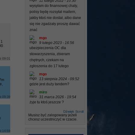
11 lutego 2022 - 10:30
wysyłam do finansowej chaty,
polisy będę rozsyłał mailem,
jakby ktoś nie dostał, albo dane
się nie zgadzały proszę dawać
znać
mgo
 1
9 lutego 2023 - 16:56
00
ubezpieczenia OC dla
stowarzyszenia, zbieram
t 09:01
chętnych, czekam na
zgłoszenia do 17 lutego
mgo
13 sierpnia 2024 - 09:52
 7m
e,
gdzie jest duży tandem?
miro
t 09:39
31 marca 2026 - 19:54
żyje tu ktoś jeszcze ?
Dźwięk
Scroll
Musisz być zalogowany jeżeli
e
chcesz uczestniczyć w czacie.
t 14:59