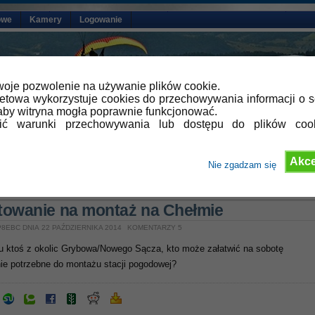
owe
Kamery
Logowanie
oje pozwolenie na używanie plików cookie.
netowa wykorzystuje cookies do przechowywania informacji o s
by witryna mogła poprawnie funkcjonować.
lić warunki przechowywania lub dostępu do plików coo
Akce
Nie zgadzam się
»
Aktualności
towanie na montaż na Chełmie
8EBC DNIA 22 PAŹDZIERNIKA 2014
KOMENTARZY 5
tu ktoś z okolic Grybowa/Nowego Sącza, kto może załatwić na sobotę
ie potrzebne do montażu stacji pogodowej?