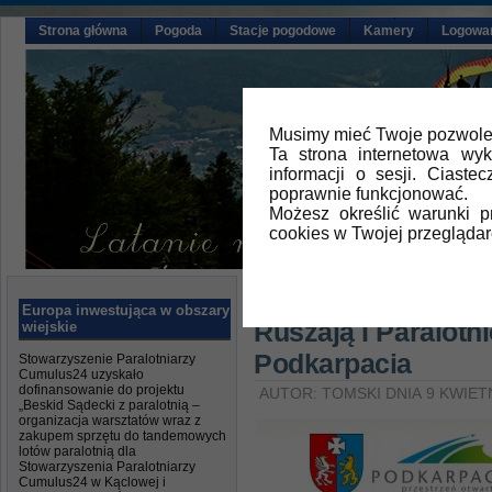
Strona główna
Pogoda
Stacje pogodowe
Kamery
Logowa
Musimy mieć Twoje pozwolen
Ta strona internetowa wy
informacji o sesji. Ciast
poprawnie funkcjonować.
Możesz określić warunki 
cookies w Twojej przeglądar
Główna
»
Aktualności
Europa inwestująca w obszary
Ruszają I Paralotn
wiejskie
Podkarpacia
Stowarzyszenie Paralotniarzy
Cumulus24 uzyskało
dofinansowanie do projektu
AUTOR: TOMSKI DNIA 9 KWIETN
„Beskid Sądecki z paralotnią –
organizacja warsztatów wraz z
zakupem sprzętu do tandemowych
lotów paralotnią dla
Stowarzyszenia Paralotniarzy
Cumulus24 w Kąclowej i