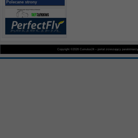
Polecane strony
Copyright ©2026 Cumulus24 – portal zrzeszający paralotniarz