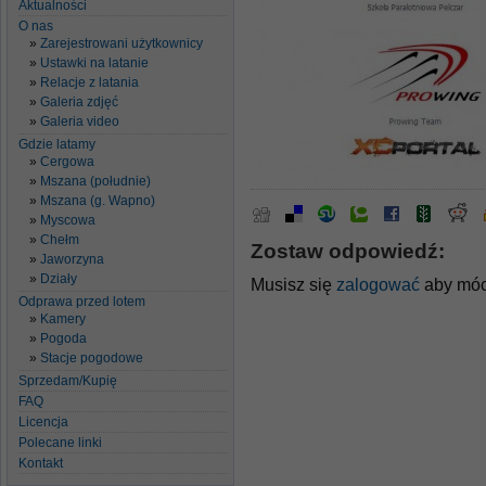
Aktualności
O nas
Zarejestrowani użytkownicy
Ustawki na latanie
Relacje z latania
Galeria zdjęć
Galeria video
Gdzie latamy
Cergowa
Mszana (południe)
Mszana (g. Wapno)
Myscowa
Chełm
Zostaw odpowiedź:
Jaworzyna
Działy
Musisz się
zalogować
aby móc
Odprawa przed lotem
Kamery
Pogoda
Stacje pogodowe
Sprzedam/Kupię
FAQ
Licencja
Polecane linki
Kontakt