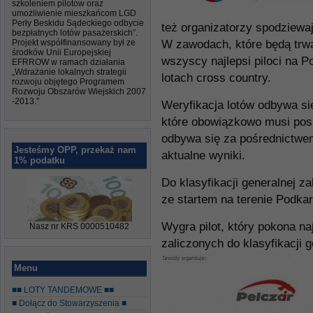
szkoleniem pilotów oraz
umożliwienie mieszkańcom LGD
Perły Beskidu Sądeckiego odbycie
też organizatorzy spodziewaj
bezpłatnych lotów pasażerskich”.
Projekt współfinansowany był ze
W zawodach, które będą trwa
środków Unii Europejskiej
wszyscy najlepsi piloci na P
EFRROW w ramach działania
„Wdrażanie lokalnych strategii
lotach cross country.
rozwoju objętego Programem
Rozwoju Obszarów Wiejskich 2007
-2013.”
Weryfikacja lotów odbywa si
które obowiązkowo musi pos
odbywa się za pośrednictwe
Jesteśmy OPP, przekaż nam
aktualne wyniki.
1% podatku
Do klasyfikacji generalnej z
ze startem na terenie Podka
Wygra pilot, który pokona na
Nasz nr KRS 0000510482
zaliczonych do klasyfikacji 
Menu
■■ LOTY TANDEMOWE ■■
■ Dołącz do Stowarzyszenia ■