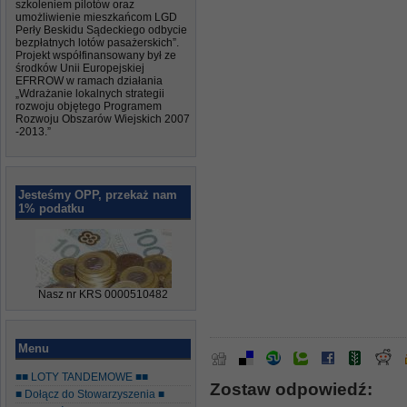
szkoleniem pilotów oraz
umożliwienie mieszkańcom LGD
Perły Beskidu Sądeckiego odbycie
bezpłatnych lotów pasażerskich”.
Projekt współfinansowany był ze
środków Unii Europejskiej
EFRROW w ramach działania
„Wdrażanie lokalnych strategii
rozwoju objętego Programem
Rozwoju Obszarów Wiejskich 2007
-2013.”
Jesteśmy OPP, przekaż nam
1% podatku
Nasz nr KRS 0000510482
Menu
■■ LOTY TANDEMOWE ■■
Zostaw odpowiedź:
■ Dołącz do Stowarzyszenia ■