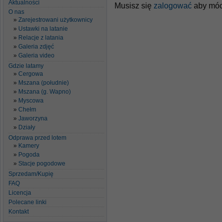
Aktualności
Musisz się
zalogować
aby móc
O nas
Zarejestrowani użytkownicy
Ustawki na latanie
Relacje z latania
Galeria zdjęć
Galeria video
Gdzie latamy
Cergowa
Mszana (południe)
Mszana (g. Wapno)
Myscowa
Chełm
Jaworzyna
Działy
Odprawa przed lotem
Kamery
Pogoda
Stacje pogodowe
Sprzedam/Kupię
FAQ
Licencja
Polecane linki
Kontakt