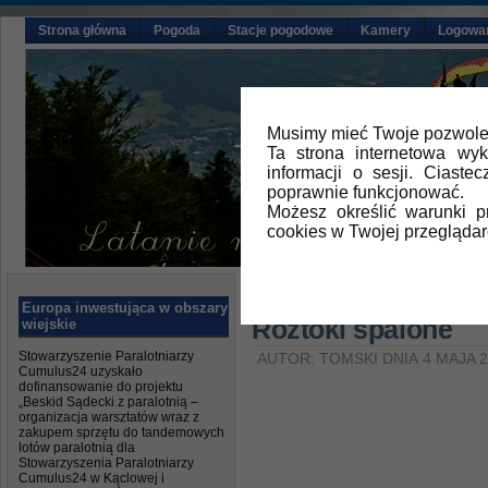
Strona główna
Pogoda
Stacje pogodowe
Kamery
Logowa
Musimy mieć Twoje pozwolen
Ta strona internetowa wy
informacji o sesji. Ciast
poprawnie funkcjonować.
Możesz określić warunki 
cookies w Twojej przeglądar
Główna
»
Aktualności
Europa inwestująca w obszary
Roztoki spalone
wiejskie
Stowarzyszenie Paralotniarzy
AUTOR: TOMSKI DNIA 4 MAJA 
Cumulus24 uzyskało
dofinansowanie do projektu
„Beskid Sądecki z paralotnią –
organizacja warsztatów wraz z
zakupem sprzętu do tandemowych
lotów paralotnią dla
Stowarzyszenia Paralotniarzy
Cumulus24 w Kąclowej i