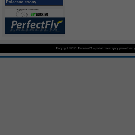
Polecane strony
Copyright ©2026 Cumulus24 – portal zrzeszający paralotniarz