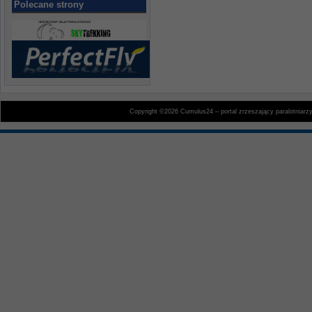
Polecane strony
Copyright ©2026 Cumulus24 – portal zrzeszający paralotniarz