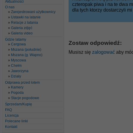
Aktualności
czteropak piwa i na te dwa 
O nas
dla tych ktorzy dostarczyli m
Zarejestrowani użytkownicy
Ustawki na latanie
Relacje z latania
Galeria zdjęć
Galeria video
Gdzie latamy
Zostaw odpowiedź:
Cergowa
Mszana (południe)
Musisz się
zalogować
aby móc
Mszana (g. Wapno)
Myscowa
Chełm
Jaworzyna
Działy
Odprawa przed lotem
Kamery
Pogoda
Stacje pogodowe
Sprzedam/Kupię
FAQ
Licencja
Polecane linki
Kontakt