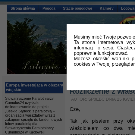
Strona główna
Pogoda
Stacje pogodowe
Kamery
Logowa
Musimy mieć Twoje pozwolen
Ta strona internetowa wy
informacji o sesji. Ciast
poprawnie funkcjonować.
Możesz określić warunki 
cookies w Twojej przeglądar
Główna
»
Aktualności
Europa inwestująca w obszary
Rozliczenie z właś
wiejskie
Stowarzyszenie Paralotniarzy
AUTOR: SP8EBC DNIA 25 KWIET
Cumulus24 uzyskało
dofinansowanie do projektu
Cze,
„Beskid Sądecki z paralotnią –
organizacja warsztatów wraz z
zakupem sprzętu do tandemowych
Tak jak pisałem przy oka
lotów paralotnią dla
właścicielem co dwa mie
Stowarzyszenia Paralotniarzy
Cumulus24 w Kąclowej i