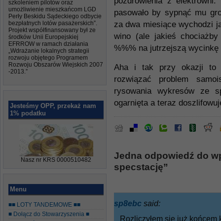
pozdrowienia z elektrowni.
szkoleniem pilotów oraz
umożliwienie mieszkańcom LGD
pasowało by sypnąć mu gr
Perły Beskidu Sądeckiego odbycie
bezpłatnych lotów pasażerskich”.
za dwa miesiące wychodzi ja
Projekt współfinansowany był ze
wino (ale jakieś chociażby
środków Unii Europejskiej
EFRROW w ramach działania
%%% na jutrzejszą wycinkę 
„Wdrażanie lokalnych strategii
rozwoju objętego Programem
Rozwoju Obszarów Wiejskich 2007
Aha i tak przy okazji to 
-2013.”
rozwiązać problem samoi
rysowania wykresów ze sp
ogarnięta a teraz doszlifowuj
Jesteśmy OPP, przekaż nam
1% podatku
Jedna odpowiedź do wp
Nasz nr KRS 0000510482
specstację”
Menu
sp8ebc
said:
■■ LOTY TANDEMOWE ■■
■ Dołącz do Stowarzyszenia ■
Rozliczyłem się już końcem k