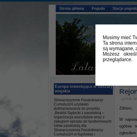
Strona główna
Pogoda
Stacje pogod
Musimy mieć Tw
Ta strona inter
są wymagane, a
Możesz okreś
przeglądarce.
Główna
Europa inwestująca w obszary
Rejon
wiejskie
AUTOR: SP
Stowarzyszenie Paralotniarzy
Cumulus24 uzyskało
Zdravo,
dofinansowanie do projektu
„Beskid Sądecki z paralotnią –
organizacja warsztatów wraz z
W najnow
zakupem sprzętu do tandemowych
lotów paralotnią dla
ogólnie 
Stowarzyszenia Paralotniarzy
zgłosiłem
Cumulus24 w Kąclowej i