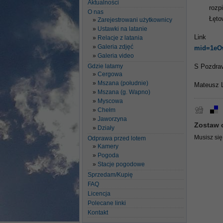
Aktualności
rozp
O nas
Łęto
Zarejestrowani użytkownicy
Ustawki na latanie
Li
Relacje z latania
Galeria zdjęć
mid=1eO
Galeria video
Gdzie latamy
S Pozdra
Cergowa
Mszana (południe)
Mateusz 
Mszana (g. Wapno)
Myscowa
Chełm
Jaworzyna
Zostaw 
Działy
Musisz si
Odprawa przed lotem
Kamery
Pogoda
Stacje pogodowe
Sprzedam/Kupię
FAQ
Licencja
Polecane linki
Kontakt