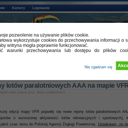
owe
Kamery
Logowanie
oje pozwolenie na używanie plików cookie.
netowa wykorzystuje cookies do przechowywania informacji o s
by witryna mogła poprawnie funkcjonować.
lić warunki przechowywania lub dostępu do plików coo
Akce
Nie zgadzam się
»
Aktualności
y lotów paralotniowych AAA na mapie VF
8EBC DNIA 3 MAJA 2016
BRAK KOMENTARZY
szej edycji mapy VFR pojawiły się nowe rejony lotów paralotniowych AA
rejonów o wzmożonej aktywności lotów rekreacyjnych i sportowych), k
 jakiś czas temu do Polskiej Agencji Żeglugi Powietrznej.
Uspakajam, że ni