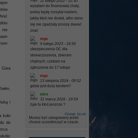
11 lutego 2022 - 10:30
rejon
wysyłam do finansowej chaty,
otów
polisy będę rozsyłał mailem,
hnić
jakby ktoś nie dostał, albo dane
dnio
się nie zgadzały proszę dawać
 nie
znać
wiam
mgo
ziom
9 lutego 2023 - 16:56
ubezpieczenia OC dla
stowarzyszenia, zbieram
chętnych, czekam na
zgłoszenia do 17 lutego
, Góra
mgo
13 sierpnia 2024 - 09:52
gdzie jest duży tandem?
hełm,
miro
31 marca 2026 - 19:54
ńską i
żyje tu ktoś jeszcze ?
Dźwięk
Scroll
 koło
Musisz być zalogowany jeżeli
chcesz uczestniczyć w czacie.
zdu do
rzca
kolic