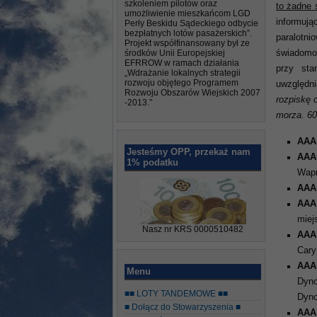
szkoleniem pilotów oraz
to żadne 
umożliwienie mieszkańcom LGD
informują
Perły Beskidu Sądeckiego odbycie
bezpłatnych lotów pasażerskich”.
paralotn
Projekt współfinansowany był ze
środków Unii Europejskiej
świadomo
EFRROW w ramach działania
przy sta
„Wdrażanie lokalnych strategii
rozwoju objętego Programem
uwzględn
Rozwoju Obszarów Wiejskich 2007
rozpiskę 
-2013.”
morza. 60
AAA
Jesteśmy OPP, przekaż nam
AAA
1% podatku
Wapn
AAA
AAA
miej
Nasz nr KRS 0000510482
AAA
Cary
AAA
Menu
Dyno
■■ LOTY TANDEMOWE ■■
Dyno
■ Dołącz do Stowarzyszenia ■
AAA