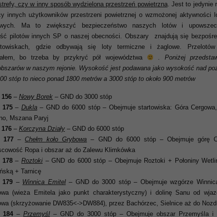
strefy, czy w inny sposób wydzielona przestrzeń powietrzna
. Jest to jedynie 
cy innych użytkowników przestrzeni powietrznej o wzmożonej aktywności l
iowych. Ma to zwiększyć bezpieczeństwo naszych lotów i upowszec
ść pilotów innych SP o naszej obecności. Obszary znajdują się bezpośre
rtowiskach, gdzie odbywają się loty termiczne i żaglowe. Przelotów
iałem, bo trzeba by przykryć pół województwa
.
Poniżej przedsta
obszarów w naszym rejonie. Wysokość jest podawana jako wysokość nad po
00 stóp to nieco ponad 1800 metrów a 3000 stóp to około 900 metrów
 156
–
Nowy Borek
– GND do 3000 stóp
 175
–
Dukla
– GND do 6000 stóp – Obejmuje startowiska: Góra Cergowa
o, Mszana Paryj
 176
–
Korczyna Działy
– GND do 6000 stóp
 177
–
Chełm koło Grybowa
– GND do 6000 stóp – Obejmuje górę C
scowość Ropa i obszar aż do Zalewu Klimkówka
 178
–
Roztoki
– GND do 6000 stóp – Obejmuje Roztoki + Połoniny Wetli
ńską + Tarnicę
 179
–
Winnica Emitel
– GND do 3000 stóp – Obejmuje wzgórze Winnica
wa (wieża Emitela jako punkt charakterystyczny) i dolinę Sanu od wja
wa (skrzyżowanie DW835<->DW884), przez Bachórzec, Sielnice aż do Nozd
 184
–
Przemyśl
– GND do 3000 stóp – Obejmuje obszar Przemyśla i o