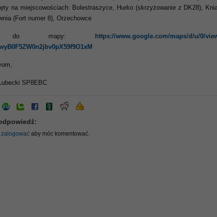
ięty na miejscowościach: Bolestraszyce, Hurko (skrzyżowanie z DK28), Kni
wnia (Fort numer 8), Orzechowce
nk do mapy:
https://www.google.com/maps/d/u/0/vie
wyB0F5ZW0n2jbv0pX59f9O1xM
vom,
Lubecki SP8EBC
odpowiedź:
ę
zalogować
aby móc komentować.