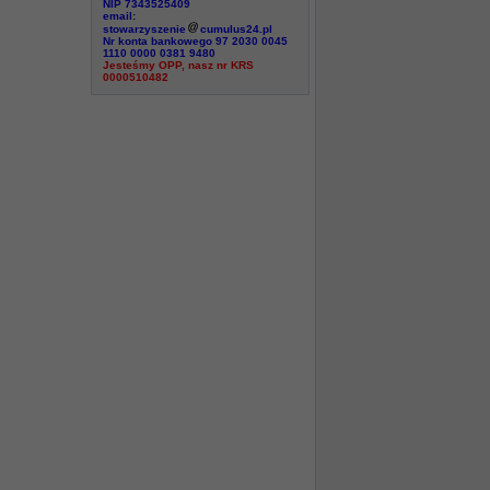
NIP 7343525409
email:
stowarzyszenie
cumulus24.pl
Nr konta bankowego 97 2030 0045
1110 0000 0381 9480
Jesteśmy OPP, nasz nr KRS
0000510482