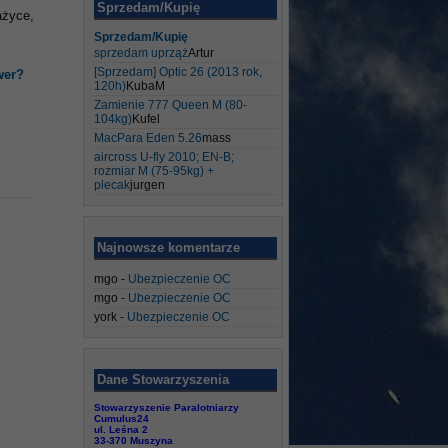
Sprzedam/Kupię
ażyce,
Sprzedam/Kupię
sprzedam uprząż
Artur
[Sprzedam] Optic 26 (2013 rok,
wer?
120h)
KubaM
Zamienie 777 Queen M (80-
104kg)
Kufel
MacPara Eden 5.26
mass
aircross U-fly 2010; EN-B;
rozmiar M (75-95kg) +
plecak
jurgen
Najnowsze komentarze
mgo
-
Ubezpieczenie OC
mgo
-
Ubezpieczenie OC
york
-
Ubezpieczenie OC
Dane Stowarzyszenia
Stowarzyszenie Paralotniarzy
Cumulus24
ul. Leśna 2
33-370 Muszyna