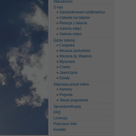
Aktualności
O nas
Zarejestrowani użytkownicy
Ustawki na latanie
Relacje z latania
Galeria zdjęć
Galeria video
Gdzie latamy
Cergowa
Mszana (południe)
Mszana (g. Wapno)
Myscowa
Chełm
Jaworzyna
Działy
Odprawa przed lotem
Kamery
Pogoda
Stacje pogodowe
Sprzedam/Kupię
FAQ
Licencja
Polecane linki
Kontakt