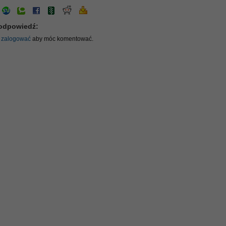
odpowiedź:
ę
zalogować
aby móc komentować.