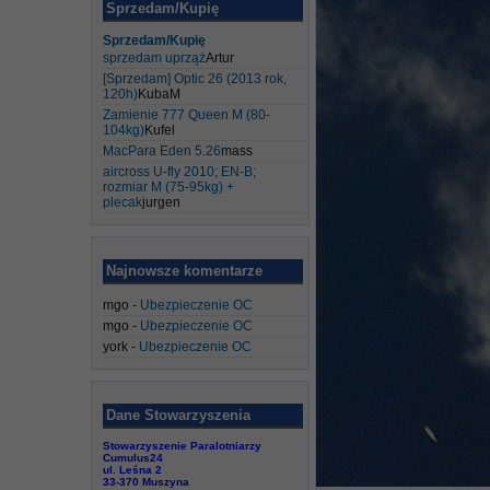
Sprzedam/Kupię
Sprzedam/Kupię
sprzedam uprząż
Artur
[Sprzedam] Optic 26 (2013 rok,
120h)
KubaM
Zamienie 777 Queen M (80-
104kg)
Kufel
MacPara Eden 5.26
mass
aircross U-fly 2010; EN-B;
rozmiar M (75-95kg) +
plecak
jurgen
Najnowsze komentarze
mgo
-
Ubezpieczenie OC
mgo
-
Ubezpieczenie OC
york
-
Ubezpieczenie OC
Dane Stowarzyszenia
Stowarzyszenie Paralotniarzy
Cumulus24
ul. Leśna 2
33-370 Muszyna