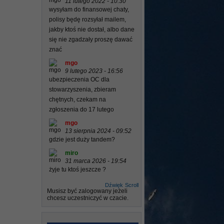
11 lutego 2022 - 10:30
wysyłam do finansowej chaty,
polisy będę rozsyłał mailem,
jakby ktoś nie dostał, albo dane
się nie zgadzały proszę dawać
znać
mgo
9 lutego 2023 - 16:56
ubezpieczenia OC dla
stowarzyszenia, zbieram
chętnych, czekam na
zgłoszenia do 17 lutego
mgo
13 sierpnia 2024 - 09:52
gdzie jest duży tandem?
miro
31 marca 2026 - 19:54
żyje tu ktoś jeszcze ?
Dźwięk
Scroll
Musisz być zalogowany jeżeli
chcesz uczestniczyć w czacie.