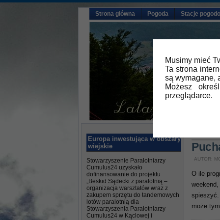
Strona główna
Pogoda
Stacje pogod
Musimy mieć Tw
Ta strona inter
są wymagane, a
Możesz okreś
przeglądarce.
Główna
Europa inwestująca w obszary
Puch
wiejskie
AUTOR: M
Stowarzyszenie Paralotniarzy
Cumulus24 uzyskało
O ile pro
dofinansowanie do projektu
„Beskid Sądecki z paralotnią –
weekend, 
organizacja warsztatów wraz z
zakupem sprzętu do tandemowych
spieszyć.
lotów paralotnią dla
może tym 
Stowarzyszenia Paralotniarzy
Cumulus24 w Kąclowej i