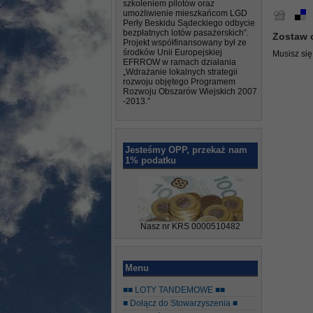
szkoleniem pilotów oraz
umożliwienie mieszkańcom LGD
Perły Beskidu Sądeckiego odbycie
bezpłatnych lotów pasażerskich”.
Zostaw 
Projekt współfinansowany był ze
środków Unii Europejskiej
Musisz si
EFRROW w ramach działania
„Wdrażanie lokalnych strategii
rozwoju objętego Programem
Rozwoju Obszarów Wiejskich 2007
-2013.”
Jesteśmy OPP, przekaż nam
1% podatku
Nasz nr KRS 0000510482
Menu
■■ LOTY TANDEMOWE ■■
■ Dołącz do Stowarzyszenia ■