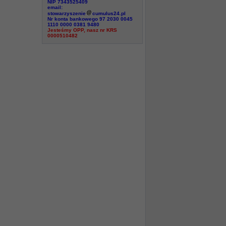
NIP 7343525409
email:
stowarzyszenie
cumulus24.pl
Nr konta bankowego 97 2030 0045
1110 0000 0381 9480
Jesteśmy OPP, nasz nr KRS
0000510482