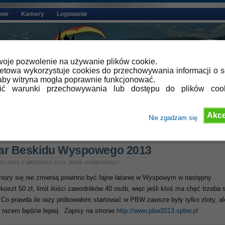
owe
Kamery
Logowanie
oje pozwolenie na używanie plików cookie.
netowa wykorzystuje cookies do przechowywania informacji o s
by witryna mogła poprawnie funkcjonować.
lić warunki przechowywania lub dostępu do plików coo
Akce
Nie zgadzam się
»
Aktualności
,
Ustawki na latanie
ar Beskidu Wyspowego 2013
GO DNIA 3 WRZEŚNIA 2013
BRAK KOMENTARZY
gnozy się nie zmienią powinno być fajne latanie w Wyspowym w następny
koszt 50 zł, limit ilości zawodników 40 osób, więc jeśli ktoś ma chęć trzeba 
 Co prawda ile razy próbowałem startować w PBW zawsze były tylko zloty, al
razem będzie lepiej. Zapisy na stronie
http://www.pbw2013.spbw.pl