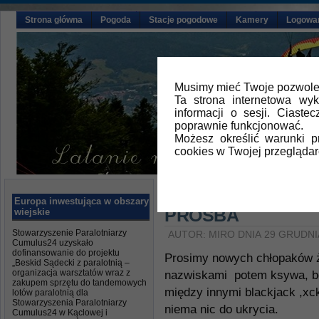
Strona główna
Pogoda
Stacje pogodowe
Kamery
Logowa
Musimy mieć Twoje pozwolen
Ta strona internetowa wy
informacji o sesji. Ciast
poprawnie funkcjonować.
Możesz określić warunki 
cookies w Twojej przeglądar
Główna
»
Aktualności
Europa inwestująca w obszary
PROŚBA
wiejskie
Stowarzyszenie Paralotniarzy
AUTOR: MIRO DNIA 29 GRUDNI
Cumulus24 uzyskało
dofinansowanie do projektu
Prosimy nowych chłopaków że
„Beskid Sądecki z paralotnią –
organizacja warsztatów wraz z
nazwiskami potem ksywa, bo
zakupem sprzętu do tandemowych
między innymi blackjack ,xc
lotów paralotnią dla
Stowarzyszenia Paralotniarzy
niema nic do ukrycia.
Cumulus24 w Kąclowej i