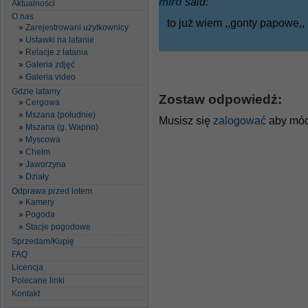
miro
said:
Aktualności
O nas
to już wiem ,,gonty papowe,,
Zarejestrowani użytkownicy
Ustawki na latanie
Relacje z latania
Galeria zdjęć
Galeria video
Gdzie latamy
Zostaw odpowiedź:
Cergowa
Mszana (południe)
Musisz się
zalogować
aby móc
Mszana (g. Wapno)
Myscowa
Chełm
Jaworzyna
Działy
Odprawa przed lotem
Kamery
Pogoda
Stacje pogodowe
Sprzedam/Kupię
FAQ
Licencja
Polecane linki
Kontakt