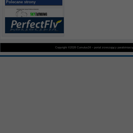
Polecane strony
Copyright ©2026 Cumulus24 – portal zrzeszający paralotniarz