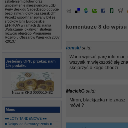
szkoleniem pilotów oraz
umożliwienie mieszkańcom LGD
Perły Beskidu Sądeckiego odbycie
bezpłatnych lotów pasażerskich”.
Projekt współfinansowany był ze
środków Unii Europejskiej
EFRROW w ramach działania
komentarze 3 do wpis
„Wdrażanie lokalnych strategii
rozwoju objętego Programem
Rozwoju Obszarów Wiejskich 2007
-2013.”
tomski
said:
Warto wpisać parę informacj
Jesteśmy OPP, przekaż nam
wszystkim,większość się zna 
1% podatku
skojarzyć o kogo chodzi
MaciekG
said:
Nasz nr KRS 0000510482
Miron, blackjacka nie znasz,
mówi ?
Menu
■■ LOTY TANDEMOWE ■■
■ Dołącz do Stowarzyszenia ■