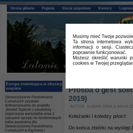
Strona główna
Pogoda
Stacje pogodowe
Kamery
Logowa
Musimy mieć Twoje pozwolen
Ta strona internetowa wy
informacji o sesji. Ciast
poprawnie funkcjonować.
Możesz określić warunki 
cookies w Twojej przeglądar
Główna
»
Aktualności
Europa inwestująca w obszary
Prośba o gest soli
wiejskie
2019)
Stowarzyszenie Paralotniarzy
Cumulus24 uzyskało
dofinansowanie do projektu
AUTOR: KUBAM DNIA 6 MAJA 2
„Beskid Sądecki z paralotnią –
organizacja warsztatów wraz z
Koleżanki i koledzy piloci!
zakupem sprzętu do tandemowych
lotów paralotnią dla
Stowarzyszenia Paralotniarzy
Do końca zbiórki na występ 
Cumulus24 w Kąclowej i