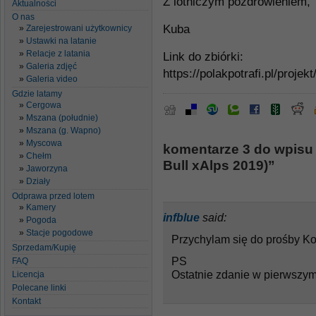
Z lotniczym pozdrowieniem,
Aktualności
O nas
Kuba
Zarejestrowani użytkownicy
Ustawki na latanie
Relacje z latania
Link do zbiórki:
Galeria zdjęć
https://polakpotrafi.pl/projek
Galeria video
Gdzie latamy
Cergowa
Mszana (południe)
Mszana (g. Wapno)
Myscowa
komentarze 3 do wpisu 
Chełm
Bull xAlps 2019)”
Jaworzyna
Działy
Odprawa przed lotem
Kamery
infblue
said:
Pogoda
Stacje pogodowe
Przychylam się do prośby Ko
Sprzedam/Kupię
PS
FAQ
Ostatnie zdanie w pierwszym
Licencja
Polecane linki
Kontakt