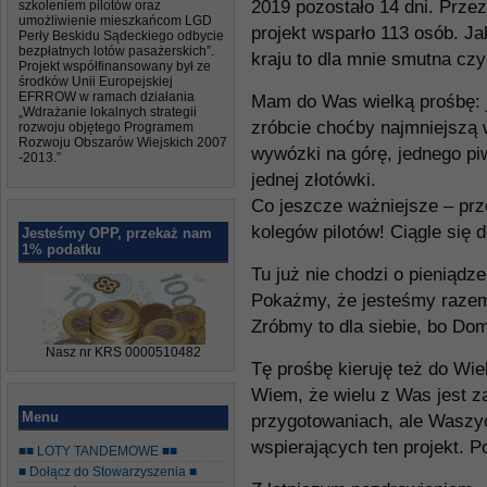
2019 pozostało 14 dni. Przez 
szkoleniem pilotów oraz
umożliwienie mieszkańcom LGD
projekt wsparło 113 osób. J
Perły Beskidu Sądeckiego odbycie
bezpłatnych lotów pasażerskich”.
kraju to dla mnie smutna czy
Projekt współfinansowany był ze
środków Unii Europejskiej
EFRROW w ramach działania
Mam do Was wielką prośbę: je
„Wdrażanie lokalnych strategii
zróbcie choćby najmniejszą 
rozwoju objętego Programem
Rozwoju Obszarów Wiejskich 2007
wywózki na górę, jednego pi
-2013.”
jednej złotówki.
Co jeszcze ważniejsze – prz
kolegów pilotów! Ciągle się 
Jesteśmy OPP, przekaż nam
1% podatku
Tu już nie chodzi o pieniądze
Pokażmy, że jesteśmy razem,
Zróbmy to dla siebie, bo Dom
Nasz nr KRS 0000510482
Tę prośbę kieruję też do Wie
Wiem, że wielu z Was jest 
Menu
przygotowaniach, ale Waszyc
wspierających ten projekt. P
■■ LOTY TANDEMOWE ■■
■ Dołącz do Stowarzyszenia ■