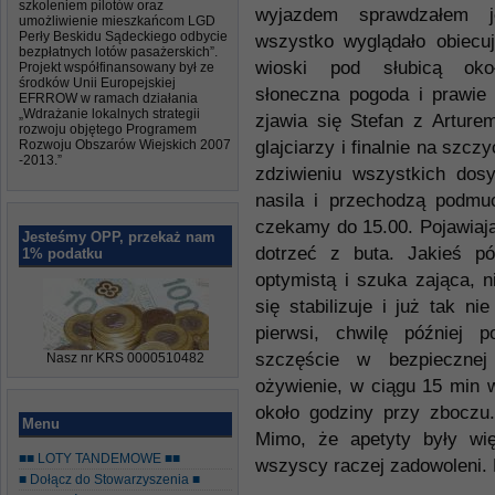
szkoleniem pilotów oraz
wyjazdem sprawdzałem 
umożliwienie mieszkańcom LGD
Perły Beskidu Sądeckiego odbycie
wszystko wyglądało obiecuj
bezpłatnych lotów pasażerskich”.
wioski pod słubicą oko
Projekt współfinansowany był ze
środków Unii Europejskiej
słoneczna pogoda i prawie 
EFRROW w ramach działania
„Wdrażanie lokalnych strategii
zjawia się Stefan z Arture
rozwoju objętego Programem
Rozwoju Obszarów Wiejskich 2007
glajciarzy i finalnie na szc
-2013.”
zdziwieniu wszystkich do
nasila i przechodzą podm
czekamy do 15.00. Pojawiają
Jesteśmy OPP, przekaż nam
dotrzeć z buta. Jakieś p
1% podatku
optymistą i szuka zająca, n
się stabilizuje i już tak n
pierwsi, chwilę później 
szczęście w bezpiecznej
Nasz nr KRS 0000510482
ożywienie, w ciągu 15 min w
około godziny przy zboczu.
Menu
Mimo, że apetyty były wi
■■ LOTY TANDEMOWE ■■
wszyscy raczej zadowoleni. 
■ Dołącz do Stowarzyszenia ■