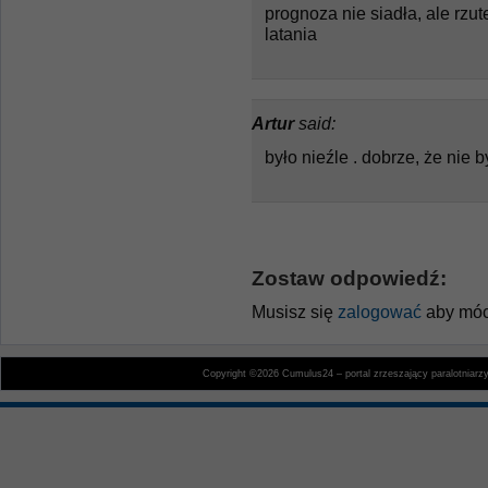
prognoza nie siadła, ale rzu
latania
Artur
said:
było nieźle . dobrze, że nie 
Zostaw odpowiedź:
Musisz się
zalogować
aby móc
Copyright ©2026 Cumulus24 – portal zrzeszający paralotniarz