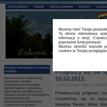
Strona główna
Pogoda
Stacje pogodowe
Kamery
Logowa
Musimy mieć Twoje pozwolen
Ta strona internetowa wy
informacji o sesji. Ciast
poprawnie funkcjonować.
Możesz określić warunki 
cookies w Twojej przeglądar
Główna
»
Aktualności
,
Relacje z la
Europa inwestująca w obszary
Prognozy się nie s
wiejskie
20.03.2012.
Stowarzyszenie Paralotniarzy
Cumulus24 uzyskało
dofinansowanie do projektu
AUTOR: JANEC DNIA 21 MARCA
„Beskid Sądecki z paralotnią –
organizacja warsztatów wraz z
Przedwczoraj prognozy wyg
zakupem sprzętu do tandemowych
lotów paralotnią dla
Ustawiliśmy się na wyj
Stowarzyszenia Paralotniarzy
składzie: Tomski, Witek, Matk
Cumulus24 w Kąclowej i