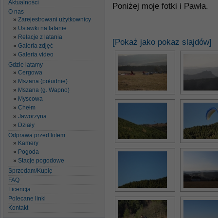
Aktualności
Poniżej moje fotki i Pawła.
O nas
Zarejestrowani użytkownicy
Ustawki na latanie
Relacje z latania
[Pokaż jako pokaz slajdów]
Galeria zdjęć
Galeria video
Gdzie latamy
Cergowa
Mszana (południe)
Mszana (g. Wapno)
Myscowa
Chełm
Jaworzyna
Działy
Odprawa przed lotem
Kamery
Pogoda
Stacje pogodowe
Sprzedam/Kupię
FAQ
Licencja
Polecane linki
Kontakt