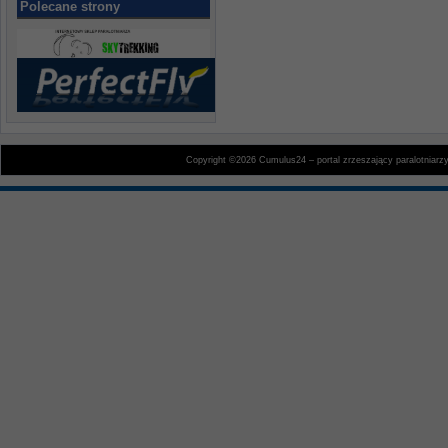
Polecane strony
Copyright ©2026 Cumulus24 – portal zrzeszający paralotniarz