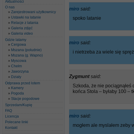
Aktualności
O nas
miro
said:
Zarejestrowani użytkownicy
Ustawki na latanie
spoko latanie
Relacje z latania
Galeria zdjęć
Galeria video
Gdzie latamy
miro
said:
Cergowa
Mszana (południe)
i nietrzeba za wiele się spręż
Mszana (g. Wapno)
Myscowa
Chełm
Jaworzyna
Zygmunt
said:
Działy
Odprawa przed lotem
Szkoda, że nie pociągnąłeś 
Kamery
końca Stola – byłaby 100 – tk
Pogoda
Stacje pogodowe
Sprzedam/Kupię
FAQ
miro
said:
Licencja
Polecane linki
mogłem ale myslałem zeby w
Kontakt