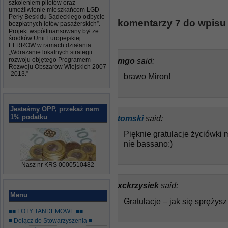
szkoleniem pilotów oraz
umożliwienie mieszkańcom LGD
Perły Beskidu Sądeckiego odbycie
komentarzy 7 do wpisu
bezpłatnych lotów pasażerskich”.
Projekt współfinansowany był ze
środków Unii Europejskiej
EFRROW w ramach działania
„Wdrażanie lokalnych strategii
rozwoju objętego Programem
mgo
said:
Rozwoju Obszarów Wiejskich 2007
-2013.”
brawo Miron!
Jesteśmy OPP, przekaż nam
1% podatku
tomski
said:
Pięknie gratulacje życiówki
nie bassano:)
Nasz nr KRS 0000510482
xckrzysiek
said:
Menu
Gratulacje – jak się sprężysz
■■ LOTY TANDEMOWE ■■
■ Dołącz do Stowarzyszenia ■