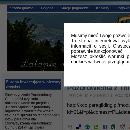
Strona główna
Pogoda
Stacje pogodowe
Kamery
Logowa
Musimy mieć Twoje pozwolen
Ta strona internetowa wy
informacji o sesji. Ciast
poprawnie funkcjonować.
Możesz określić warunki 
cookies w Twojej przeglądar
Główna
»
Aktualności
Europa inwestująca w obszary
Pozdrowienia z To
wiejskie
Stowarzyszenie Paralotniarzy
AUTOR: MIRO DNIA 1 LIPCA 20
Cumulus24 uzyskało
dofinansowanie do projektu
http://xcc.paragliding.pl/mod
„Beskid Sądecki z paralotnią –
organizacja warsztatów wraz z
id=21&l=pl&contest=PL&dat
zakupem sprzętu do tandemowych
lotów paralotnią dla
Stowarzyszenia Paralotniarzy
Cumulus24 w Kąclowej i