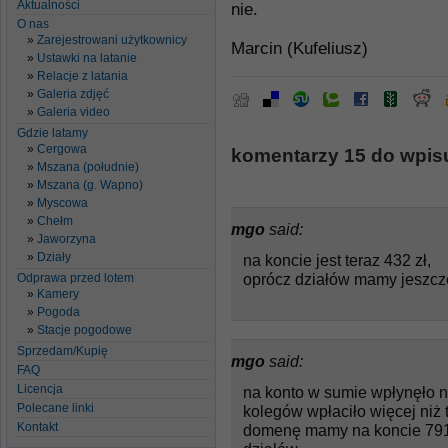
Aktualności
nie.
O nas
Zarejestrowani użytkownicy
Marcin (Kufeliusz)
Ustawki na latanie
Relacje z latania
Galeria zdjęć
Galeria video
Gdzie latamy
Cergowa
komentarzy 15 do wpisu
Mszana (południe)
Mszana (g. Wapno)
Myscowa
Chełm
mgo
said:
Jaworzyna
Działy
na koncie jest teraz 432 zł,
oprócz działów mamy jeszcz
Odprawa przed lotem
Kamery
Pogoda
Stacje pogodowe
Sprzedam/Kupię
mgo
said:
FAQ
Licencja
na konto w sumie wpłynęło na
Polecane linki
kolegów wpłaciło więcej niż t
Kontakt
domenę mamy na koncie 791,