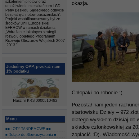
szkoleniem pilotów oraz
okazja.
umożliwienie mieszkańcom LGD
Perły Beskidu Sądeckiego odbycie
bezpłatnych lotów pasażerskich”.
Projekt współfinansowany był ze
środków Unii Europejskiej
EFRROW w ramach działania
„Wdrażanie lokalnych strategii
rozwoju objętego Programem
Rozwoju Obszarów Wiejskich 2007
-2013.”
Jesteśmy OPP, przekaż nam
1% podatku
Chłopaki po robocie :).
Nasz nr KRS 0000510482
Pozostał nam jeden rachunek
startowisku Działy – 972 zło
Menu
dlatego wysłałem dzisiaj do
składce członkowskiej za 2
■■ LOTY TANDEMOWE ■■
zapłacić :D). Wiadomość wys
■ Dołącz do Stowarzyszenia ■