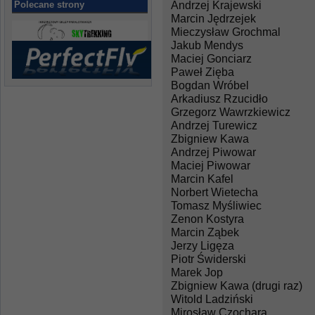
Andrzej Krajewski
Polecane strony
Marcin Jędrzejek
Mieczysław Grochmal
Jakub Mendys
Maciej Gonciarz
Paweł Zięba
Bogdan Wróbel
Arkadiusz Rzucidło
Grzegorz Wawrzkiewicz
Andrzej Turewicz
Zbigniew Kawa
Andrzej Piwowar
Maciej Piwowar
Marcin Kafel
Norbert Wietecha
Tomasz Myśliwiec
Zenon Kostyra
Marcin Ząbek
Jerzy Ligęza
Piotr Świderski
Marek Jop
Zbigniew Kawa (drugi raz)
Witold Ladziński
Mirosław Czochara