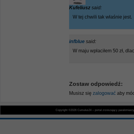
Kufeliusz
said:
W tej chwili tak właśnie jest.
infblue
said:
W maju wpłaciłem 50 zł, dlac
Zostaw odpowiedź:
Musisz się
zalogować
aby móc
Copyright ©2026 Cumulus24 – portal zrzeszający paralotniarz