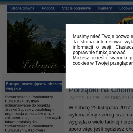
Strona główna
Pogoda
Stacje pogodowe
Kamery
Logowa
Musimy mieć Twoje pozwolen
Ta strona internetowa wy
informacji o sesji. Ciast
poprawnie funkcjonować.
Możesz określić warunki 
cookies w Twojej przeglądar
Główna
»
Aktualności
Europa inwestująca w obszary
Porządki na Chełmie
wiejskie
Stowarzyszenie Paralotniarzy
AUTOR: KUFELIUSZ DNIA 29 L
Cumulus24 uzyskało
dofinansowanie do projektu
W sobotę 25 listopada 2017 
„Beskid Sądecki z paralotnią –
organizacja warsztatów wraz z
wykonaliśmy szereg prac na 
zakupem sprzętu do tandemowych
wygląda o wiele ładniej i prz
lotów paralotnią dla
Stowarzyszenia Paralotniarzy
sporo więc jeśli będziesz c
Cumulus24 w Kąclowej i