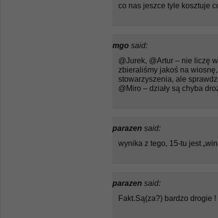
co nas jeszce tyle kosztuje 
mgo
said:
@Jurek, @Artur – nie liczę w
zbieraliśmy jakoś na wiosnę,
stowarzyszenia, ale sprawdz
@Miro – działy są chyba dro
parazen
said:
wynika z tego, 15-tu jest „wi
parazen
said:
Fakt.Są(za?) bardzo drogie !