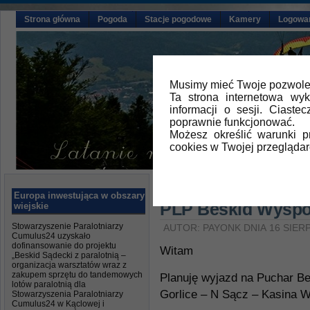
Strona główna
Pogoda
Stacje pogodowe
Kamery
Logowa
Musimy mieć Twoje pozwolen
Ta strona internetowa wy
informacji o sesji. Ciast
poprawnie funkcjonować.
Możesz określić warunki 
cookies w Twojej przeglądar
Główna
»
Ustawki na latani
Europa inwestująca w obszary
PLP Beskid Wyspow
wiejskie
Stowarzyszenie Paralotniarzy
AUTOR: PAYONK DNIA 16 SIERP
Cumulus24 uzyskało
dofinansowanie do projektu
Witam
„Beskid Sądecki z paralotnią –
organizacja warsztatów wraz z
zakupem sprzętu do tandemowych
Planuję wyjazd na Puchar B
lotów paralotnią dla
Gorlice – N Sącz – Kasina W
Stowarzyszenia Paralotniarzy
Cumulus24 w Kąclowej i