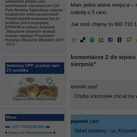
szkoleniem pilotów oraz
Mam jedno wolne miejsce – 
umożliwienie mieszkańcom LGD
Perły Beskidu Sądeckiego odbycie
sobotę o 5 rano.
bezpłatnych lotów pasażerskich”.
Projekt współfinansowany był ze
środków Unii Europejskiej
Jak ktoś chętny to 600 710 
EFRROW w ramach działania
„Wdrażanie lokalnych strategii
rozwoju objętego Programem
Rozwoju Obszarów Wiejskich 2007
-2013.”
komentarze 2 do wpisu
sierpnia”
Jesteśmy OPP, przekaż nam
1% podatku
tomski
said:
Chyba xckrzysiek chciał się
Nasz nr KRS 0000510482
Menu
payonk
said:
■■ LOTY TANDEMOWE ■■
Skład ustalony – ja, Krzysie
■ Dołącz do Stowarzyszenia ■