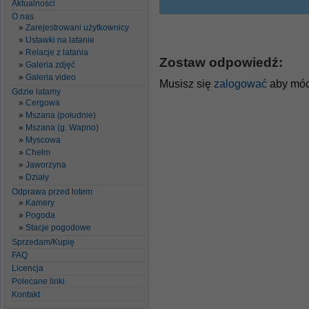
Aktualności
O nas
Zarejestrowani użytkownicy
Ustawki na latanie
Relacje z latania
Zostaw odpowiedź:
Galeria zdjęć
Galeria video
Musisz się
zalogować
aby móc
Gdzie latamy
Cergowa
Mszana (południe)
Mszana (g. Wapno)
Myscowa
Chełm
Jaworzyna
Działy
Odprawa przed lotem
Kamery
Pogoda
Stacje pogodowe
Sprzedam/Kupię
FAQ
Licencja
Polecane linki
Kontakt