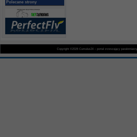
Polecane strony
Copyright ©2026 Cumulus24 – portal zrzeszający paralotniarz