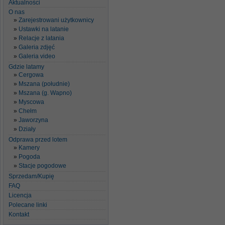
Aktualności
O nas
Zarejestrowani użytkownicy
Ustawki na latanie
Relacje z latania
Galeria zdjęć
Galeria video
Gdzie latamy
Cergowa
Mszana (południe)
Mszana (g. Wapno)
Myscowa
Chełm
Jaworzyna
Działy
Odprawa przed lotem
Kamery
Pogoda
Stacje pogodowe
Sprzedam/Kupię
FAQ
Licencja
Polecane linki
Kontakt