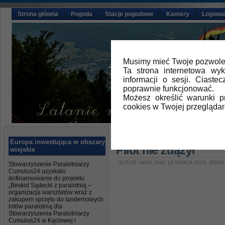
Strona główna
Pogoda
Stacje pogodowe
Kamery
Logowa
Musimy mieć Twoje pozwolen
Ta strona internetowa wy
informacji o sesji. Ciast
poprawnie funkcjonować.
Możesz określić warunki 
cookies w Twojej przeglądar
Główna
»
Aktualności
Europa inwestująca w obszary
Pilot nie zdążył
wiejskie
AUTOR: MIRO DNIA 18 MARCA 2013
BRAK
Stowarzyszenie Paralotniarzy
Cumulus24 uzyskało
dofinansowanie do projektu
„Beskid Sądecki z paralotnią –
organizacja warsztatów wraz z
zakupem sprzętu do tandemowych
lotów paralotnią dla
Stowarzyszenia Paralotniarzy
Cumulus24 w Kąclowej i