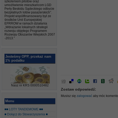
szkoleniem pilotów oraz
umożliwienie mieszkańcom LGD
Perły Beskidu Sądeckiego odbycie
bezpłatnych lotów pasażerskich”.
Projekt współfinansowany był ze
środków Unii Europejskiej
EFRROW w ramach działania
„Wdrażanie lokalnych strategii
rozwoju objętego Programem
Rozwoju Obszarów Wiejskich 2007
-2013.”
Jesteśmy OPP, przekaż nam
1% podatku
Nasz nr KRS 0000510482
Zostaw odpowiedź:
Musisz się
zalogować
aby móc komento
Menu
■■ LOTY TANDEMOWE ■■
■ Dołącz do Stowarzyszenia ■