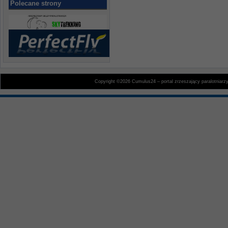
Polecane strony
Copyright ©2026 Cumulus24 – portal zrzeszający paralotniarz