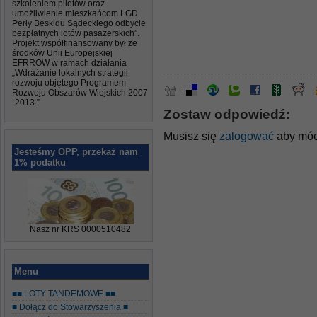
szkoleniem pilotów oraz
umożliwienie mieszkańcom LGD
Perły Beskidu Sądeckiego odbycie
bezpłatnych lotów pasażerskich”.
Projekt współfinansowany był ze
środków Unii Europejskiej
EFRROW w ramach działania
„Wdrażanie lokalnych strategii
rozwoju objętego Programem
Rozwoju Obszarów Wiejskich 2007
-2013.”
Zostaw odpowiedź:
Musisz się
zalogować
aby móc
Jesteśmy OPP, przekaż nam
1% podatku
Nasz nr KRS 0000510482
Menu
■■ LOTY TANDEMOWE ■■
■ Dołącz do Stowarzyszenia ■