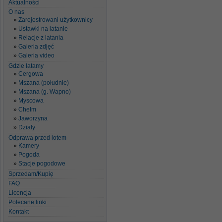
Aktualności
O nas
Zarejestrowani użytkownicy
Ustawki na latanie
Relacje z latania
Galeria zdjęć
Galeria video
Gdzie latamy
Cergowa
Mszana (południe)
Mszana (g. Wapno)
Myscowa
Chełm
Jaworzyna
Działy
Odprawa przed lotem
Kamery
Pogoda
Stacje pogodowe
Sprzedam/Kupię
FAQ
Licencja
Polecane linki
Kontakt