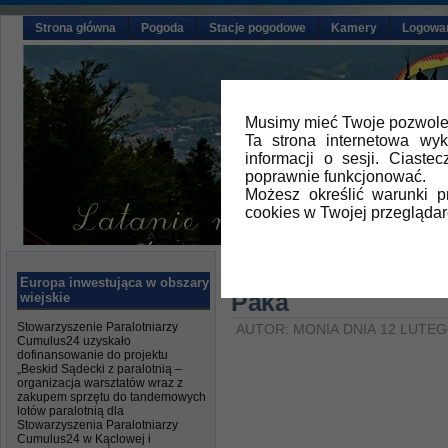
Strona główna
Pogoda
Stacje pogodowe
Kamery
Logowa
Musimy mieć Twoje pozwolen
Ta strona internetowa wy
informacji o sesji. Ciast
poprawnie funkcjonować.
Możesz określić warunki 
cookies w Twojej przeglądar
Główna
»
Aktualności
Europa inwestująca w obszary
Paka
wiejskie
Stowarzyszenie Paralotniarzy
AUTOR: MONIA DNIA 12 LUTEG
Cumulus24 uzyskało
dofinansowanie do projektu
„Beskid Sądecki z paralotnią –
organizacja warsztatów wraz z
zakupem sprzętu do tandemowych
lotów paralotnią dla
Stowarzyszenia Paralotniarzy
Cumulus24 w Kąclowej i