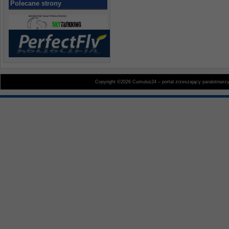
Polecane strony
Copyright ©2026 Cumulus24 – portal zrzeszający paralotniarz