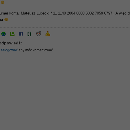
ć
umer konta: Mateusz Lubecki / 11 1140 2004 0000 3002 7059 6797 . A więc d
oci
odpowiedź:
ę
zalogować
aby móc komentować.