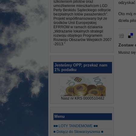
szkoleniem pilotów oraz
odzyska
umożliwienie mieszkańcom LGD
Perły Beskidu Sądeckiego odbycie
Oto mój n
bezpłatnych lotów pasażerskich”.
Projekt współfinansowany był ze
dzieła pil
środków Unii Europejskiej
EFRROW w ramach działania
„Wdrażanie lokalnych strategii
rozwoju objętego Programem
Rozwoju Obszarów Wiejskich 2007
-2013.”
Zostaw 
Musisz si
Jesteśmy OPP, przekaż nam
1% podatku
Nasz nr KRS 0000510482
Menu
■■ LOTY TANDEMOWE ■■
■ Dołącz do Stowarzyszenia ■