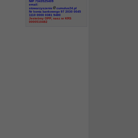
NIP 7343525409
email:
stowarzyszenie
cumulus24.pl
Nr konta bankowego 97 2030 0045
1110 0000 0381 9480
Jesteśmy OPP, nasz nr KRS
0000510482