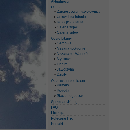
Aktualności
O nas
Zarejestrowani użytkownicy
Ustawki na latanie
Relacje z latania
Galeria zdjęć
Galeria video
Gdzie latamy
Cergowa
Mszana (południe)
Mszana (g. Wapno)
Myscowa
Chełm
Jaworzyna
Działy
Odprawa przed lotem
Kamery
Pogoda
Stacje pogodowe
Sprzedam/Kupię
FAQ
Licencja
Polecane linki
Kontakt