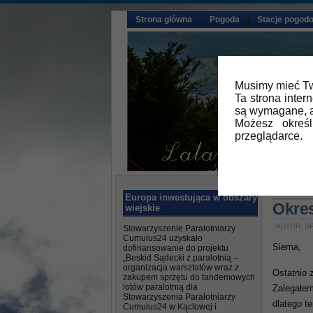
Strona główna
Pogoda
Stacje pogod
Musimy mieć Tw
Ta strona inter
są wymagane, a
Możesz okreś
przeglądarce.
Główna
Europa inwestująca w obszary
Okre
wiejskie
AUTOR: SP
Stowarzyszenie Paralotniarzy
Cumulus24 uzyskało
Siema,
dofinansowanie do projektu
„Beskid Sądecki z paralotnią –
organizacja warsztatów wraz z
Ostatnio 
zakupem sprzętu do tandemowych
lotów paralotnią dla
Zalegałem
Stowarzyszenia Paralotniarzy
dlatego t
Cumulus24 w Kąclowej i