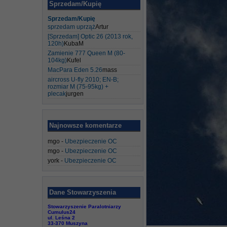
Sprzedam/Kupię
Sprzedam/Kupię
sprzedam uprząż
Artur
[Sprzedam] Optic 26 (2013 rok,
120h)
KubaM
Zamienie 777 Queen M (80-
104kg)
Kufel
MacPara Eden 5.26
mass
aircross U-fly 2010; EN-B;
rozmiar M (75-95kg) +
plecak
jurgen
Najnowsze komentarze
mgo
-
Ubezpieczenie OC
mgo
-
Ubezpieczenie OC
york
-
Ubezpieczenie OC
Dane Stowarzyszenia
Stowarzyszenie Paralotniarzy
Cumulus24
ul. Leśna 2
33-370 Muszyna