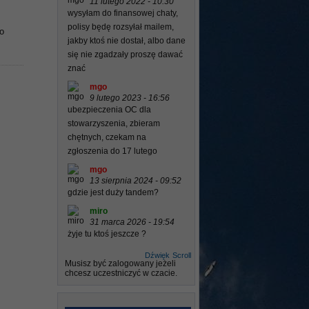
11 lutego 2022 - 10:30
wysyłam do finansowej chaty,
polisy będę rozsyłał mailem,
o
jakby ktoś nie dostał, albo dane
się nie zgadzały proszę dawać
znać
mgo
9 lutego 2023 - 16:56
ubezpieczenia OC dla
stowarzyszenia, zbieram
chętnych, czekam na
zgłoszenia do 17 lutego
mgo
13 sierpnia 2024 - 09:52
gdzie jest duży tandem?
miro
31 marca 2026 - 19:54
żyje tu ktoś jeszcze ?
Dźwięk
Scroll
Musisz być zalogowany jeżeli
chcesz uczestniczyć w czacie.