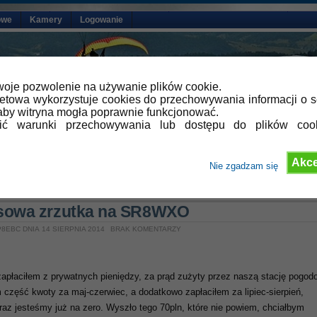
owe
Kamery
Logowanie
oje pozwolenie na używanie plików cookie.
netowa wykorzystuje cookies do przechowywania informacji o s
by witryna mogła poprawnie funkcjonować.
lić warunki przechowywania lub dostępu do plików coo
Akce
Nie zgadzam się
»
Aktualności
sowa zrzutka na SR8WXO
8EBC DNIA 14 SIERPNIA 2014
BRAK KOMENTARZY
zapłaciłem z prywatnych pieniędzy, za prąd zużyty przez naszą stację pogod
 część kwoty za maj-czerwiec, a dodatkowo zapłaciłem za lipiec-sierpień,
eraz jesteśmy już na zero. Wyszło tego 70pln, które nie powiem, chciałbym