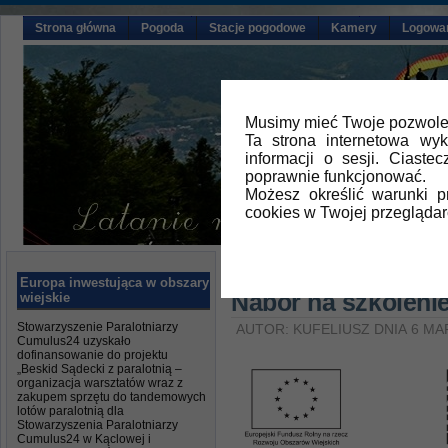
Strona główna
Pogoda
Stacje pogodowe
Kamery
Logowa
Musimy mieć Twoje pozwolen
Ta strona internetowa wy
informacji o sesji. Ciast
poprawnie funkcjonować.
Możesz określić warunki 
cookies w Twojej przeglądar
Główna
»
Aktualności
Europa inwestująca w obszary
Nabór na szkoleni
wiejskie
Stowarzyszenie Paralotniarzy
AUTOR: KUFELIUSZ DNIA 6 MA
Cumulus24 uzyskało
dofinansowanie do projektu
„Beskid Sądecki z paralotnią –
organizacja warsztatów wraz z
zakupem sprzętu do tandemowych
lotów paralotnią dla
Stowarzyszenia Paralotniarzy
Cumulus24 w Kąclowej i