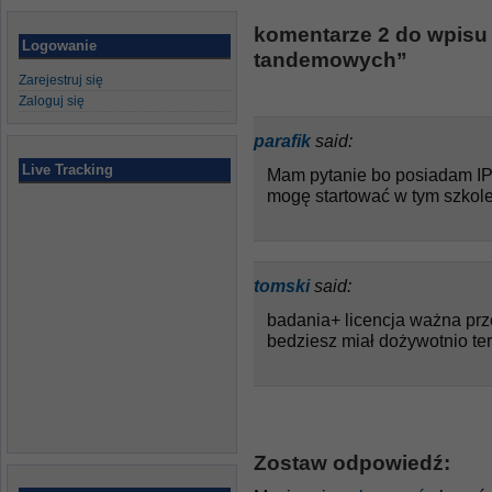
komentarze 2 do wpisu 
Logowanie
tandemowych”
Zarejestruj się
Zaloguj się
parafik
said:
Live Tracking
Mam pytanie bo posiadam IPPI
mogę startować w tym szkole
tomski
said:
badania+ licencja ważna prz
bedziesz miał dożywotnio te
Zostaw odpowiedź: