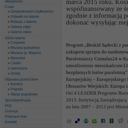
marca 2015 roku. Koszt
Aktualności
O nas
wspófinansowany ze śr
Zarejestrowani użytkownicy
zgodnie z informacją p
Ustawki na latanie
dokonać wysyłając mej
Relacje z latania
Galeria zdjęć
Galeria video
Gdzie latamy
Cergowa
Program „Beskid Sądecki z par
Mszana (południe)
zakupem sprzętu do tandemowy
Mszana (g. Wapno)
Paralotniarzy Cumulus24 w Ką
Myscowa
Chełm
umożliwienie mieszkańcom LG
Jaworzyna
bezpłatnych lotów paralotnią
Działy
Europejskiej – Europejskiego
Odprawa przed lotem
Kamery
Obszarów Wiejskich: Europa i
Pogoda
Osi 4 LEADER Programu Rozwo
Stacje pogodowe
2013. Instytucją Zarządzają
Sprzedam/Kupię
FAQ
na lata 2007 – 2013 jest Mini
Licencja
Polecane linki
Kontakt