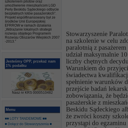
szkoleniem pilotów oraz
umożliwienie mieszkańcom LGD
Perły Beskidu Sądeckiego odbycie
bezpłatnych lotów pasażerskich”.
Projekt współfinansowany był ze
środków Unii Europejskiej
EFRROW w ramach działania
„Wdrażanie lokalnych strategii
Stowarzyszenie Paralo
rozwoju objętego Programem
Rozwoju Obszarów Wiejskich 2007
na szkolenie w celu z
-2013.”
paralotnią z pasażere
udział maksymalnie 10
liczby chętnych decydu
Jesteśmy OPP, przekaż nam
1% podatku
Warunkiem do przyjęcia
świadectwa kwalifikacj
spełnienie warunków d
przejście badań lekarsk
Nasz nr KRS 0000510482
zobowiązania, że będzi
pasażerskie z mieszka
Beskidu Sądeckiego alb
Menu
że zwróci koszty szkole
■■ LOTY TANDEMOWE ■■
przystąpi do egzaminu
■ Dołącz do Stowarzyszenia ■