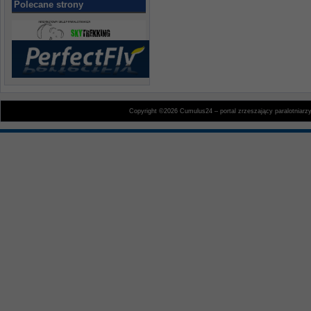
Polecane strony
Copyright ©2026 Cumulus24 – portal zrzeszający paralotniarz