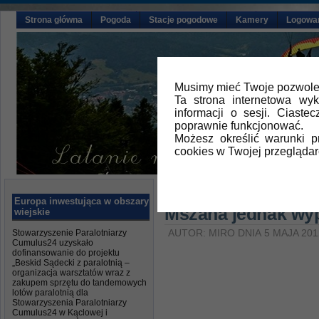
Strona główna
Pogoda
Stacje pogodowe
Kamery
Logowa
Musimy mieć Twoje pozwolen
Ta strona internetowa wy
informacji o sesji. Ciast
poprawnie funkcjonować.
Możesz określić warunki 
cookies w Twojej przeglądar
Główna
»
Aktualności
,
Relacje z la
Europa inwestująca w obszary
Mszana jednak wyp
wiejskie
Stowarzyszenie Paralotniarzy
AUTOR: MIRO DNIA 5 MAJA 201
Cumulus24 uzyskało
dofinansowanie do projektu
„Beskid Sądecki z paralotnią –
organizacja warsztatów wraz z
zakupem sprzętu do tandemowych
lotów paralotnią dla
Stowarzyszenia Paralotniarzy
Cumulus24 w Kąclowej i