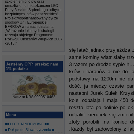
szkoleniem pilotów oraz
umożliwienie mieszkańcom LGD
Perły Beskidu Sądeckiego odbycie
bezpłatnych lotów pasażerskich”.
Projekt współfinansowany był ze
środków Unii Europejskiej
EFRROW w ramach działania
„Wdrażanie lokalnych strategii
rozwoju objętego Programem
Rozwoju Obszarów Wiejskich 2007
-2013.”
się latać jednak przyjeżdż
same kominy wiatr słaby trz
3 razem po drodze sypie h…i
Jesteśmy OPP, przekaż nam
1% podatku
krów i baranów a nie do la
podstawy na 1200m nie da 
dość, ja miedzy czasie par
następni Jurek Sułek Krzy
Nasz nr KRS 0000510482
kolei odpalają i mają 450 d
reszta lata po dolinie po o
odpalić kierunek się zmieni
Menu
zloty porobili ,na koniec d
■■ LOTY TANDEMOWE ■■
.Każdy był zadowolony z lat
■ Dołącz do Stowarzyszenia ■