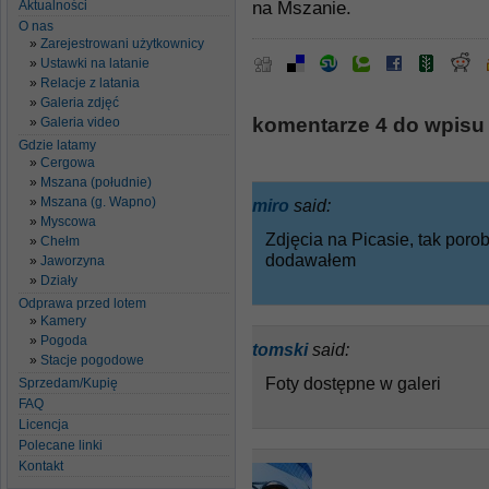
Aktualności
na Mszanie.
O nas
Zarejestrowani użytkownicy
Ustawki na latanie
Relacje z latania
Galeria zdjęć
komentarze 4 do wpisu
Galeria video
Gdzie latamy
Cergowa
Mszana (południe)
Mszana (g. Wapno)
miro
said:
Myscowa
Zdjęcia na Picasie, tak por
Chełm
dodawałem
Jaworzyna
Działy
Odprawa przed lotem
Kamery
Pogoda
tomski
said:
Stacje pogodowe
Foty dostępne w galeri
Sprzedam/Kupię
FAQ
Licencja
Polecane linki
Kontakt