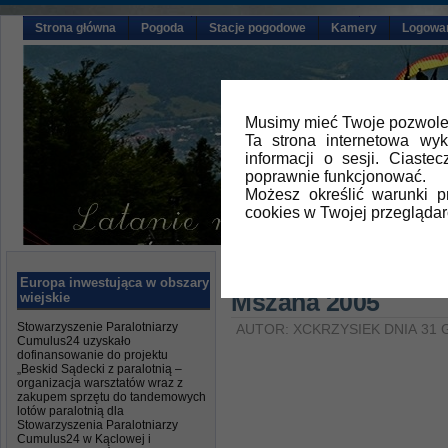
Strona główna
Pogoda
Stacje pogodowe
Kamery
Logowa
Musimy mieć Twoje pozwolen
Ta strona internetowa wy
informacji o sesji. Ciast
poprawnie funkcjonować.
Możesz określić warunki 
cookies w Twojej przeglądar
Główna
»
Galeria video
Europa inwestująca w obszary
Mszana 2005
wiejskie
Stowarzyszenie Paralotniarzy
AUTOR: XCKRZYSIEK DNIA 31 
Cumulus24 uzyskało
dofinansowanie do projektu
„Beskid Sądecki z paralotnią –
organizacja warsztatów wraz z
zakupem sprzętu do tandemowych
lotów paralotnią dla
Stowarzyszenia Paralotniarzy
Cumulus24 w Kąclowej i