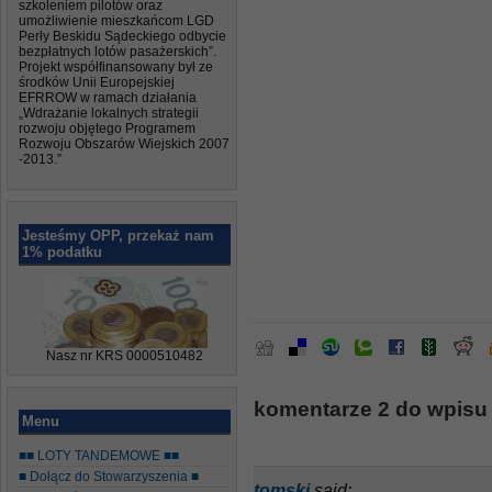
szkoleniem pilotów oraz
umożliwienie mieszkańcom LGD
Perły Beskidu Sądeckiego odbycie
bezpłatnych lotów pasażerskich”.
Projekt współfinansowany był ze
środków Unii Europejskiej
EFRROW w ramach działania
„Wdrażanie lokalnych strategii
rozwoju objętego Programem
Rozwoju Obszarów Wiejskich 2007
-2013.”
Jesteśmy OPP, przekaż nam
1% podatku
Nasz nr KRS 0000510482
komentarze 2 do wpisu
Menu
■■ LOTY TANDEMOWE ■■
■ Dołącz do Stowarzyszenia ■
tomski
said: