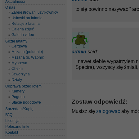
Aktualności
O nas
to się powinno nazywać ” ar
Zarejestrowani użytkownicy
Ustawki na latanie
Relacje z latania
Galeria zdjęć
Galeria video
Gdzie latamy
Cergowa
admin
said:
Mszana (południe)
Mszana (g. Wapno)
I nawet siebie wypatrzyłem 
Myscowa
Spectra), wszyscy się śmial
Chełm
Jaworzyna
Działy
Odprawa przed lotem
Kamery
Pogoda
Zostaw odpowiedź:
Stacje pogodowe
Sprzedam/Kupię
Musisz się
zalogować
aby móc
FAQ
Licencja
Polecane linki
Kontakt