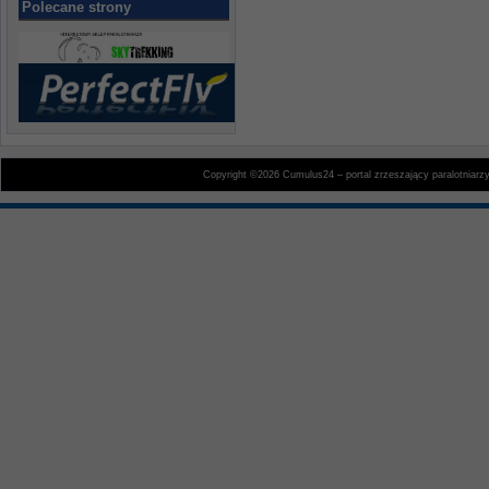
Polecane strony
Copyright ©2026 Cumulus24 – portal zrzeszający paralotniarz