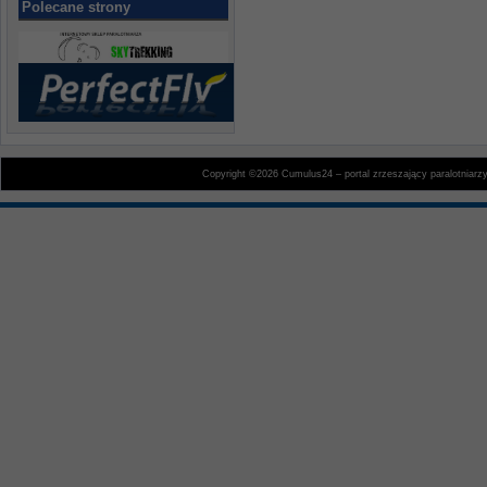
Polecane strony
Copyright ©2026 Cumulus24 – portal zrzeszający paralotniarz