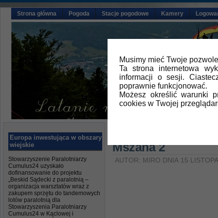
Strona główna
Pogoda
Stacje pogodowe
Kamery
Logowa
Musimy mieć Twoje pozwolen
Ta strona internetowa wy
informacji o sesji. Ciast
poprawnie funkcjonować.
Możesz określić warunki 
cookies w Twojej przeglądar
Główna
»
Aktualności
Europa inwestująca w obszary
Mszana 2
wiejskie
Stowarzyszenie Paralotniarzy
AUTOR: MIRO DNIA 15 LISTOP
Cumulus24 uzyskało
dofinansowanie do projektu
„Beskid Sądecki z paralotnią –
organizacja warsztatów wraz z
zakupem sprzętu do tandemowych
lotów paralotnią dla
Stowarzyszenia Paralotniarzy
Cumulus24 w Kąclowej i