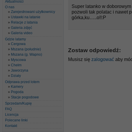
Aktualności
Super latanko w doborowym 
O nas
pozwoli tak polatac i nawet 
Zarejestrowani użytkownicy
górka,ku…..o!!:P
Ustawki na latanie
Relacje z latania
Galeria zdjęć
Galeria video
Gdzie latamy
Cergowa
Zostaw odpowiedź:
Mszana (południe)
Mszana (g. Wapno)
Musisz się
zalogować
aby móc
Myscowa
Chełm
Jaworzyna
Działy
Odprawa przed lotem
Kamery
Pogoda
Stacje pogodowe
Sprzedam/Kupię
FAQ
Licencja
Polecane linki
Kontakt