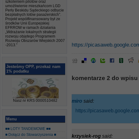
szkoleniem pilotów oraz
umożliwienie mieszkańcom LGD
Perły Beskidu Sądeckiego odbycie
bezpłatnych lotów pasażerskich”.
Projekt współfinansowany był ze
środków Unii Europejskiej
EFRROW w ramach działania
„Wdrażanie lokalnych strategii
rozwoju objętego Programem
Rozwoju Obszarów Wiejskich 2007
https://picasaweb.google.c
-2013.”
Jesteśmy OPP, przekaż nam
1% podatku
komentarze 2 do wpisu
miro
said:
Nasz nr KRS 0000510482
https://picasaweb.google.
Menu
■■ LOTY TANDEMOWE ■■
■ Dołącz do Stowarzyszenia ■
krzysiek-rog
said: