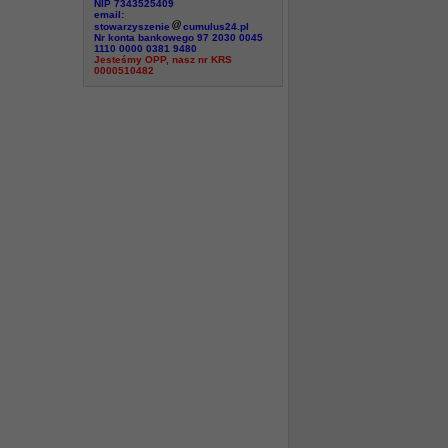
NIP 7343525409
email:
stowarzyszenie
cumulus24.pl
Nr konta bankowego 97 2030 0045
1110 0000 0381 9480
Jesteśmy OPP, nasz nr KRS
0000510482