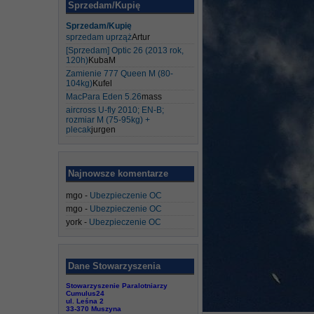
Sprzedam/Kupię
Sprzedam/Kupię
sprzedam uprząż
Artur
[Sprzedam] Optic 26 (2013 rok,
120h)
KubaM
Zamienie 777 Queen M (80-
104kg)
Kufel
MacPara Eden 5.26
mass
aircross U-fly 2010; EN-B;
rozmiar M (75-95kg) +
plecak
jurgen
Najnowsze komentarze
mgo
-
Ubezpieczenie OC
mgo
-
Ubezpieczenie OC
york
-
Ubezpieczenie OC
Dane Stowarzyszenia
Stowarzyszenie Paralotniarzy
Cumulus24
ul. Leśna 2
33-370 Muszyna