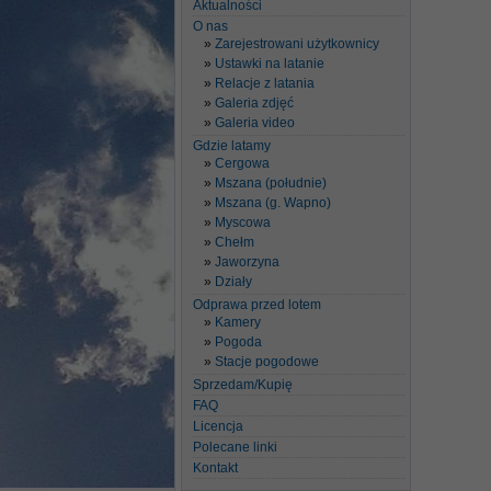
Aktualności
O nas
Zarejestrowani użytkownicy
Ustawki na latanie
Relacje z latania
Galeria zdjęć
Galeria video
Gdzie latamy
Cergowa
Mszana (południe)
Mszana (g. Wapno)
Myscowa
Chełm
Jaworzyna
Działy
Odprawa przed lotem
Kamery
Pogoda
Stacje pogodowe
Sprzedam/Kupię
FAQ
Licencja
Polecane linki
Kontakt