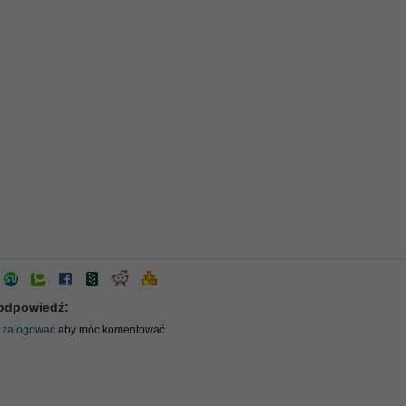
odpowiedź:
ę
zalogować
aby móc komentować.