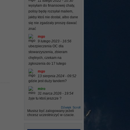
11 lutego 2022 - 10:30
wysyłam do finansowej chaty,
polisy będę rozsyłał mailem,
jakby ktoś nie dostał, albo dane
się nie zgadzały proszę dawać
znać
mgo
9 lutego 2023 - 16:56
ubezpieczenia OC dla
stowarzyszenia, zbieram
chętnych, czekam na
zgłoszenia do 17 lutego
mgo
13 sierpnia 2024 - 09:52
gdzie jest duży tandem?
miro
31 marca 2026 - 19:54
żyje tu ktoś jeszcze ?
Dźwięk
Scroll
Musisz być zalogowany jeżeli
chcesz uczestniczyć w czacie.