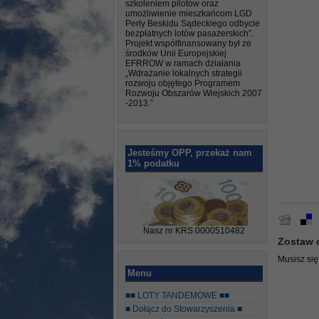
szkoleniem pilotów oraz
umożliwienie mieszkańcom LGD
Perły Beskidu Sądeckiego odbycie
bezpłatnych lotów pasażerskich”.
Projekt współfinansowany był ze
środków Unii Europejskiej
EFRROW w ramach działania
„Wdrażanie lokalnych strategii
rozwoju objętego Programem
Rozwoju Obszarów Wiejskich 2007
-2013.”
Jesteśmy OPP, przekaż nam
1% podatku
Nasz nr KRS 0000510482
Zostaw 
Musisz si
Menu
■■ LOTY TANDEMOWE ■■
■ Dołącz do Stowarzyszenia ■