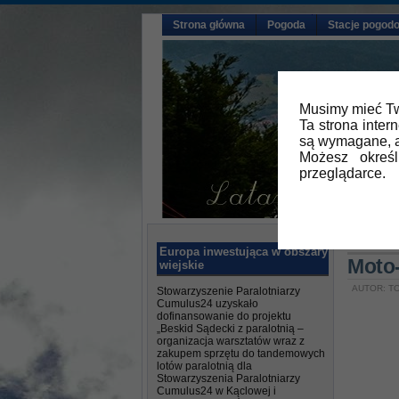
Strona główna
Pogoda
Stacje pogod
Musimy mieć Tw
Ta strona inter
są wymagane, a
Możesz okreś
przeglądarce.
Główna
Europa inwestująca w obszary
Moto-
wiejskie
AUTOR: TO
Stowarzyszenie Paralotniarzy
Cumulus24 uzyskało
dofinansowanie do projektu
„Beskid Sądecki z paralotnią –
organizacja warsztatów wraz z
zakupem sprzętu do tandemowych
lotów paralotnią dla
Stowarzyszenia Paralotniarzy
Cumulus24 w Kąclowej i