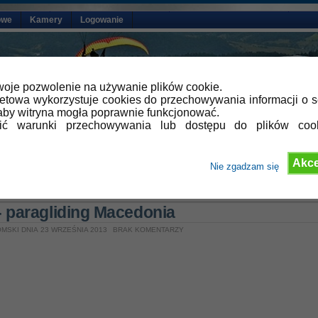
owe
Kamery
Logowanie
oje pozwolenie na używanie plików cookie.
netowa wykorzystuje cookies do przechowywania informacji o s
by witryna mogła poprawnie funkcjonować.
lić warunki przechowywania lub dostępu do plików coo
Akce
Nie zgadzam się
»
Aktualności
,
Galeria video
 paragliding Macedonia
MSKI DNIA 23 WRZEŚNIA 2013
BRAK KOMENTARZY