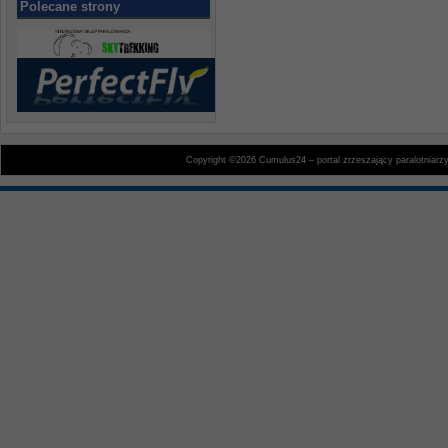
Polecane strony
Copyright ©2026 Cumulus24 – portal zrzeszający paralotniarz