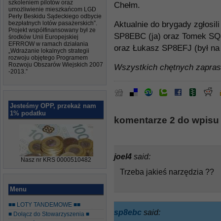
szkoleniem pilotów oraz
Chełm.
umożliwienie mieszkańcom LGD
Perły Beskidu Sądeckiego odbycie
bezpłatnych lotów pasażerskich”.
Aktualnie do brygady zgłosil
Projekt współfinansowany był ze
SP8EBC (ja) oraz Tomek S
środków Unii Europejskiej
EFRROW w ramach działania
oraz Łukasz SP8EFJ (był na
„Wdrażanie lokalnych strategii
rozwoju objętego Programem
Rozwoju Obszarów Wiejskich 2007
Wszystkich chętnych zapra
-2013.”
Jesteśmy OPP, przekaż nam
1% podatku
komentarze 2 do wpis
joel4
said:
Nasz nr KRS 0000510482
Trzeba jakieś narzędzia ??
Menu
■■ LOTY TANDEMOWE ■■
sp8ebc
said:
■ Dołącz do Stowarzyszenia ■