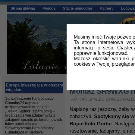
Strona główna
Pogoda
Stacje pogodowe
Kamery
Logowa
Musimy mieć Twoje pozwolen
Ta strona internetowa wy
informacji o sesji. Ciast
poprawnie funkcjonować.
Możesz określić warunki 
cookies w Twojej przeglądar
Główna
»
Aktualności
Europa inwestująca w obszary
Montaż SR9WXG n
wiejskie
Stowarzyszenie Paralotniarzy
AUTOR: SP8EBC DNIA 23 PAŹD
Cumulus24 uzyskało
dofinansowanie do projektu
Napiszę raz jeszczę, żeby 
„Beskid Sądecki z paralotnią –
organizacja warsztatów wraz z
zobaczyli.
Spotykamy się w 
zakupem sprzętu do tandemowych
Ropie koło Gorlic.
Następni
lotów paralotnią dla
Stowarzyszenia Paralotniarzy
rusztowanie, ładujemy je na
Cumulus24 w Kąclowej i