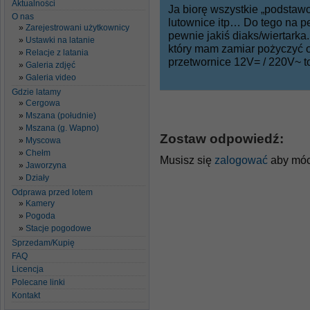
Aktualności
Ja biorę wszystkie „podstawo
O nas
lutownice itp… Do tego na p
Zarejestrowani użytkownicy
pewnie jakiś diaks/wiertarka
Ustawki na latanie
który mam zamiar pożyczyć 
Relacje z latania
przetwornice 12V= / 220V~ t
Galeria zdjęć
Galeria video
Gdzie latamy
Cergowa
Mszana (południe)
Mszana (g. Wapno)
Zostaw odpowiedź:
Myscowa
Chełm
Musisz się
zalogować
aby móc
Jaworzyna
Działy
Odprawa przed lotem
Kamery
Pogoda
Stacje pogodowe
Sprzedam/Kupię
FAQ
Licencja
Polecane linki
Kontakt