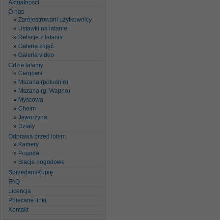
Aktualności
O nas
Zarejestrowani użytkownicy
Ustawki na latanie
Relacje z latania
Galeria zdjęć
Galeria video
Gdzie latamy
Cergowa
Mszana (południe)
Mszana (g. Wapno)
Myscowa
Chełm
Jaworzyna
Działy
Odprawa przed lotem
Kamery
Pogoda
Stacje pogodowe
Sprzedam/Kupię
FAQ
Licencja
Polecane linki
Kontakt