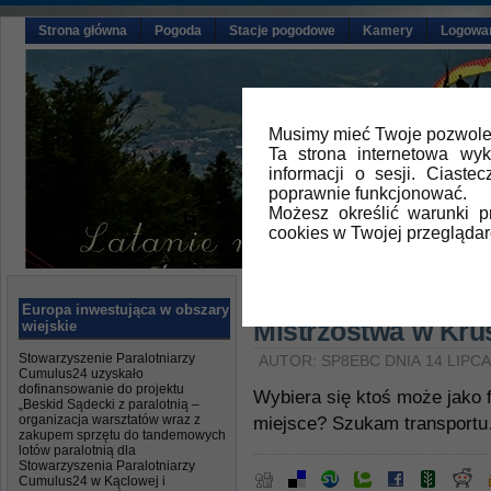
Strona główna
Pogoda
Stacje pogodowe
Kamery
Logowa
Musimy mieć Twoje pozwolen
Ta strona internetowa wy
informacji o sesji. Ciast
poprawnie funkcjonować.
Możesz określić warunki 
cookies w Twojej przeglądar
Główna
»
Ustawki na latani
Europa inwestująca w obszary
Mistrzostwa w Kru
wiejskie
Stowarzyszenie Paralotniarzy
AUTOR: SP8EBC DNIA 14 LIPCA
Cumulus24 uzyskało
dofinansowanie do projektu
Wybiera się ktoś może jako f
„Beskid Sądecki z paralotnią –
organizacja warsztatów wraz z
miejsce? Szukam transport
zakupem sprzętu do tandemowych
lotów paralotnią dla
Stowarzyszenia Paralotniarzy
Cumulus24 w Kąclowej i