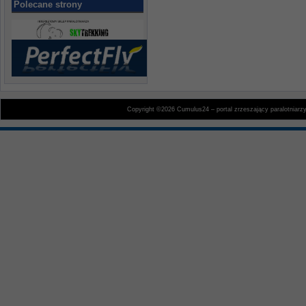
Polecane strony
Copyright ©2026 Cumulus24 – portal zrzeszający paralotniarz