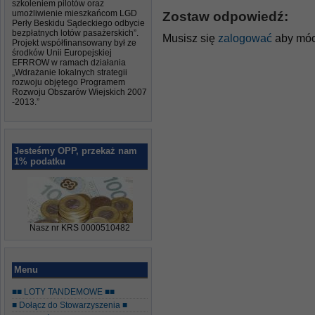
szkoleniem pilotów oraz
umożliwienie mieszkańcom LGD
Zostaw odpowiedź:
Perły Beskidu Sądeckiego odbycie
bezpłatnych lotów pasażerskich”.
Musisz się
zalogować
aby móc
Projekt współfinansowany był ze
środków Unii Europejskiej
EFRROW w ramach działania
„Wdrażanie lokalnych strategii
rozwoju objętego Programem
Rozwoju Obszarów Wiejskich 2007
-2013.”
Jesteśmy OPP, przekaż nam
1% podatku
Nasz nr KRS 0000510482
Menu
■■ LOTY TANDEMOWE ■■
■ Dołącz do Stowarzyszenia ■