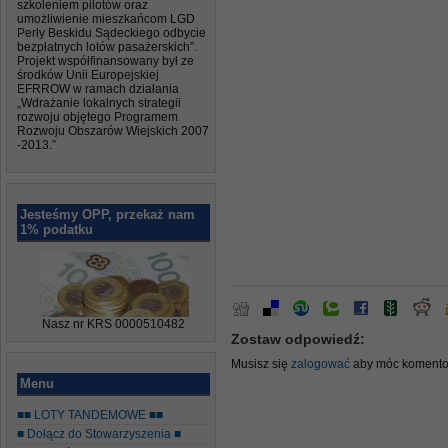
szkoleniem pilotów oraz
umożliwienie mieszkańcom LGD
Perły Beskidu Sądeckiego odbycie
bezpłatnych lotów pasażerskich”.
Projekt współfinansowany był ze
środków Unii Europejskiej
EFRROW w ramach działania
„Wdrażanie lokalnych strategii
rozwoju objętego Programem
Rozwoju Obszarów Wiejskich 2007
-2013.”
Jesteśmy OPP, przekaż nam
1% podatku
Nasz nr KRS 0000510482
Zostaw odpowiedź:
Musisz się
zalogować
aby móc komento
Menu
■■ LOTY TANDEMOWE ■■
■ Dołącz do Stowarzyszenia ■