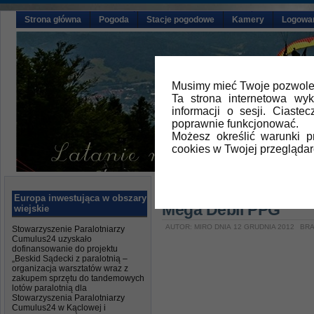
Strona główna
Pogoda
Stacje pogodowe
Kamery
Logowa
Musimy mieć Twoje pozwolen
Ta strona internetowa wy
informacji o sesji. Ciast
poprawnie funkcjonować.
Możesz określić warunki 
cookies w Twojej przeglądar
Główna
»
Aktualności
Europa inwestująca w obszary
Mega Debil PPG
wiejskie
AUTOR: MIRO DNIA 12 GRUDNIA 2012
BRA
Stowarzyszenie Paralotniarzy
Cumulus24 uzyskało
dofinansowanie do projektu
„Beskid Sądecki z paralotnią –
organizacja warsztatów wraz z
zakupem sprzętu do tandemowych
lotów paralotnią dla
Stowarzyszenia Paralotniarzy
Cumulus24 w Kąclowej i