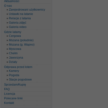
Aktualności
O nas
Zarejestrowani użytkownicy
Ustawki na latanie
Relacje z latania
Galeria zdjęć
Galeria video
Gdzie latamy
Cergowa
Mszana (południe)
Mszana (g. Wapno)
Myscowa
Chełm
Jaworzyna
Działy
Odprawa przed lotem
Kamery
Pogoda
Stacje pogodowe
Sprzedam/Kupię
FAQ
Licencja
Polecane linki
Kontakt