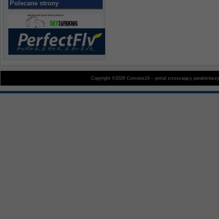
Polecane strony
Copyright ©2026 Cumulus24 – portal zrzeszający paralotniarz