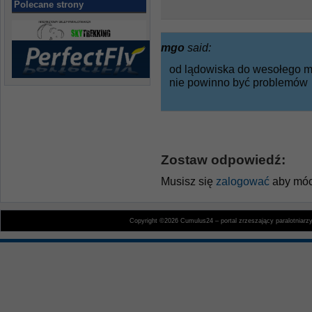
Polecane strony
mgo
said:
od lądowiska do wesołego mia
nie powinno być problemów
Zostaw odpowiedź:
Musisz się
zalogować
aby móc
Copyright ©2026 Cumulus24 – portal zrzeszający paralotniarz