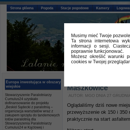
Strona główna
Pogoda
Stacje pogodowe
Kamery
Logowa
Musimy mieć Twoje pozwolen
Ta strona internetowa wy
informacji o sesji. Ciast
poprawnie funkcjonować.
Możesz określić warunki 
cookies w Twojej przeglądar
Główna
»
Aktualności
Europa inwestująca w obszary
Maszkowice
wiejskie
Stowarzyszenie Paralotniarzy
AUTOR: MGO DNIA 27 GRUDNIA
Cumulus24 uzyskało
dofinansowanie do projektu
Oglądaliśmy dziś nowe miejs
„Beskid Sądecki z paralotnią –
organizacja warsztatów wraz z
przewyższenie ok 150 i 350 m
zakupem sprzętu do tandemowych
praktycznie na start asfalte
lotów paralotnią dla
Stowarzyszenia Paralotniarzy
Cumulus24 w Kąclowej i