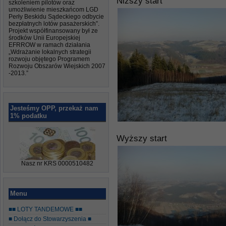
Niższy start
szkoleniem pilotów oraz
umożliwienie mieszkańcom LGD
Perły Beskidu Sądeckiego odbycie
bezpłatnych lotów pasażerskich”.
Projekt współfinansowany był ze
środków Unii Europejskiej
EFRROW w ramach działania
„Wdrażanie lokalnych strategii
rozwoju objętego Programem
Rozwoju Obszarów Wiejskich 2007
-2013.”
Jesteśmy OPP, przekaż nam
1% podatku
Wyższy start
Nasz nr KRS 0000510482
Menu
■■ LOTY TANDEMOWE ■■
■ Dołącz do Stowarzyszenia ■