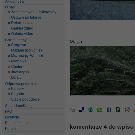
Aktualności
O nas
Zarejestrowani użytkownicy
Ustawki na latanie
Relacje z latania
Galeria zdjęć
Galeria video
Gdzie latamy
Mapa
Cergowa
Mszana (południe)
Mszana (g. Wapno)
Myscowa
Chełm
Jaworzyna
Działy
Odprawa przed lotem
Kamery
Pogoda
Stacje pogodowe
Sprzedam/Kupię
FAQ
Licencja
Polecane linki
komentarze 4 do wpisu
Kontakt