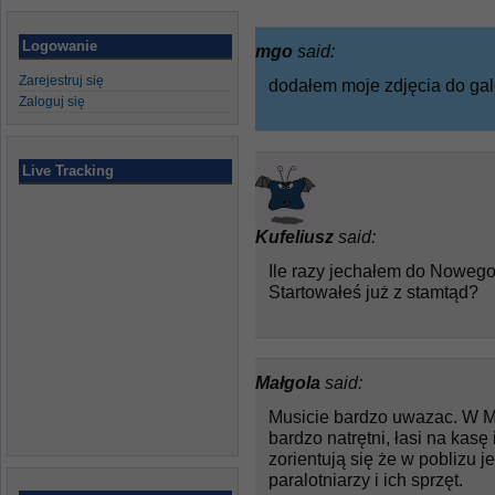
Logowanie
mgo
said:
Zarejestruj się
dodałem moje zdjęcia do gale
Zaloguj się
Live Tracking
Kufeliusz
said:
Ile razy jechałem do Nowego
Startowałeś już z stamtąd?
Małgola
said:
Musicie bardzo uwazac. W M
bardzo natrętni, łasi na kasę
zorientują się że w poblizu 
paralotniarzy i ich sprzęt.