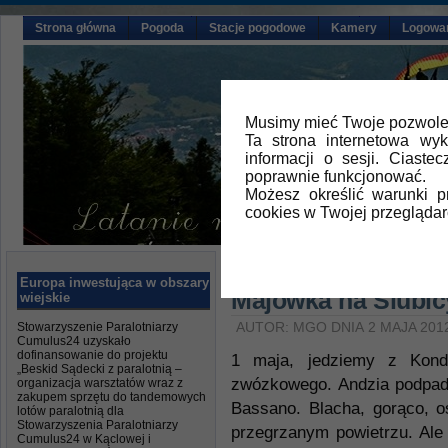
Strona główna
Pogoda
Stacje pogodowe
Kamery
Logowa
Musimy mieć Twoje pozwolen
Ta strona internetowa wy
informacji o sesji. Ciast
poprawnie funkcjonować.
Możesz określić warunki 
cookies w Twojej przeglądar
Główna
»
Aktualności
,
Relacje z la
Europa inwestująca w obszary
Majówka na Slubic
wiejskie
Stowarzyszenie Paralotniarzy
AUTOR: MGO DNIA 2 MAJA 201
Cumulus24 uzyskało
dofinansowanie do projektu
1 maja, jedziemy z Kon
„Beskid Sądecki z paralotnią –
zwózkowego. Andzia podpadł 
organizacja warsztatów wraz z
zakupem sprzętu do tandemowych
Bassano. Blacha, gorąco, o
lotów paralotnią dla
Stowarzyszenia Paralotniarzy
przegrzanym powietrzu. Ale
Cumulus24 w Kąclowej i