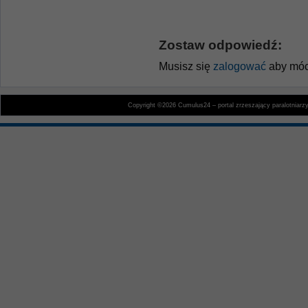
Zostaw odpowiedź:
Musisz się
zalogować
aby móc
Copyright ©2026 Cumulus24 – portal zrzeszający paralotniarz