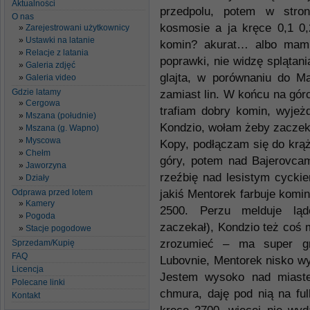
Aktualności
przedpolu, potem w stro
O nas
kosmosie a ja kręce 0,1 0,
Zarejestrowani użytkownicy
Ustawki na latanie
komin? akurat… albo mam w
Relacje z latania
poprawki, nie widzę splątania
Galeria zdjęć
glajta, w porównaniu do M
Galeria video
Gdzie latamy
zamiast lin. W końcu na gór
Cergowa
trafiam dobry komin, wyje
Mszana (południe)
Kondzio, wołam żeby zaczeka
Mszana (g. Wapno)
Myscowa
Kopy, podłączam się do krą
Chełm
góry, potem nad Bajerovcam
Jaworzyna
rzeźbię nad lesistym cycki
Działy
Odprawa przed lotem
jakiś Mentorek farbuje komi
Kamery
2500. Perzu melduje lą
Pogoda
zaczekał), Kondzio też coś m
Stacje pogodowe
zrozumieć – ma super gru
Sprzedam/Kupię
FAQ
Lubovnie, Mentorek nisko wy
Licencja
Jestem wysoko nad miaste
Polecane linki
chmura, daję pod nią na ful
Kontakt