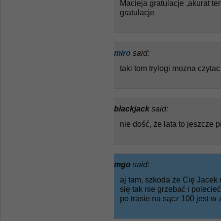
Macieja gratulacje ,akurat te
gratulacje
miro
said:
taki tom trylogi mozna czytac
blackjack
said:
nie dość, że lata to jeszcze pi
mgo
said:
aj tam, szkoda że Cię Jacek 
się tak nie grzebać i polecie
po trasie na sącz 100 jest w