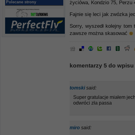
Polecane strony
życiówa, Kondzio 75, Perzu 
Fajnie się leci jak zwózka je
Sorry, wyszedł kolejny tom t
zawsze można skasować
komentarzy 5 do wpisu
tomski
said:
Super gratulacje miałem jech
odwróci zła passa
miro
said: