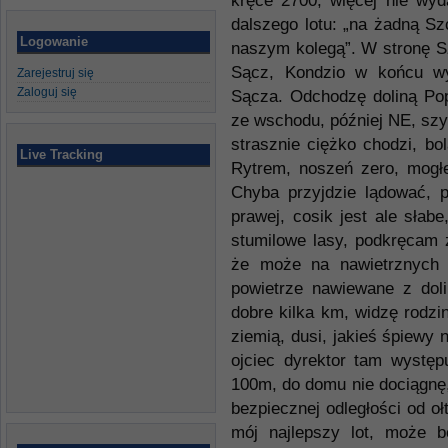
kręce 2700, więcej nie wyd
dalszego lotu: „na żadną Sz
Logowanie
naszym kolegą”. W stronę S
Sącz, Kondzio w końcu wy
Zarejestruj się
Zaloguj się
Sącza. Odchodzę doliną Pop
ze wschodu, później NE, szy
strasznie ciężko chodzi, bo
Live Tracking
Rytrem, noszeń zero, mogł
Chyba przyjdzie lądować, 
prawej, cosik jest ale słab
stumilowe lasy, podkręcam 
że może na nawietrznych 
powietrze nawiewane z doli
dobre kilka km, widzę rodzi
ziemią, dusi, jakieś śpiewy
ojciec dyrektor tam występu
100m, do domu nie dociągnę,
bezpiecznej odległości od o
mój najlepszy lot, może 