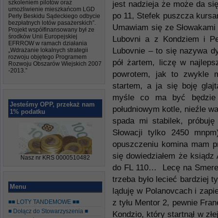
szkoleniem pilotów oraz
jest nadzieja że może da si
umożliwienie mieszkańcom LGD
po 11, Stefek puszcza kursa
Perły Beskidu Sądeckiego odbycie
bezpłatnych lotów pasażerskich”.
Umawiam się ze Słowakami n
Projekt współfinansowany był ze
środków Unii Europejskiej
Lubovni a z Kondziem i P
EFRROW w ramach działania
Lubovnie – to się nazywa d
„Wdrażanie lokalnych strategii
rozwoju objętego Programem
pół żartem, liczę w najlep
Rozwoju Obszarów Wiejskich 2007
-2013.”
powrotem, jak to zwykle 
startem, a ja się boję gla
myśle co ma być będzie
Jesteśmy OPP, przekaż nam
południowym kotle, nieźle wa
1% podatku
spada mi stabilek, próbuj
Słowacji tylko 2450 mnpm
opuszczeniu komina mam prz
się dowiedziałem że ksiądz 
Nasz nr KRS 0000510482
do FL 110… Lecę na Smerekov
trzeba było lecieć bardziej t
Menu
ląduję w Polanovcach i zapi
z tyłu Mentor 2, pewnie Fran
■■ LOTY TANDEMOWE ■■
■ Dołącz do Stowarzyszenia ■
Kondzio, który startnął w złe