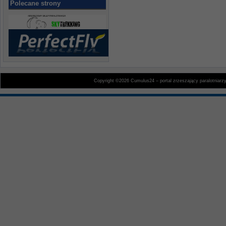
Polecane strony
Copyright ©2026 Cumulus24 – portal zrzeszający paralotniarz