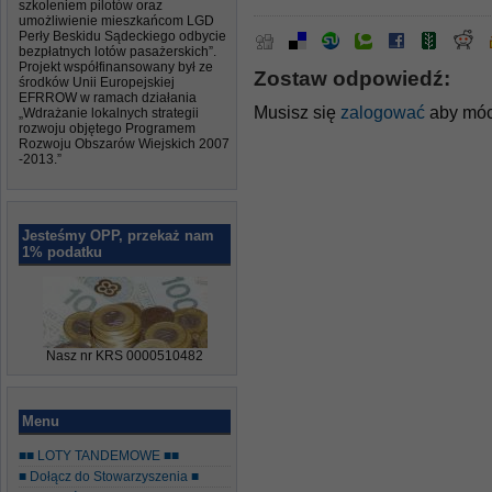
szkoleniem pilotów oraz
umożliwienie mieszkańcom LGD
Perły Beskidu Sądeckiego odbycie
bezpłatnych lotów pasażerskich”.
Projekt współfinansowany był ze
Zostaw odpowiedź:
środków Unii Europejskiej
EFRROW w ramach działania
Musisz się
zalogować
aby móc
„Wdrażanie lokalnych strategii
rozwoju objętego Programem
Rozwoju Obszarów Wiejskich 2007
-2013.”
Jesteśmy OPP, przekaż nam
1% podatku
Nasz nr KRS 0000510482
Menu
■■ LOTY TANDEMOWE ■■
■ Dołącz do Stowarzyszenia ■