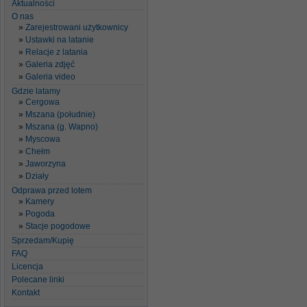
Aktualności
O nas
Zarejestrowani użytkownicy
Ustawki na latanie
Relacje z latania
Galeria zdjęć
Galeria video
Gdzie latamy
Cergowa
Mszana (południe)
Mszana (g. Wapno)
Myscowa
Chełm
Jaworzyna
Działy
Odprawa przed lotem
Kamery
Pogoda
Stacje pogodowe
Sprzedam/Kupię
FAQ
Licencja
Polecane linki
Kontakt