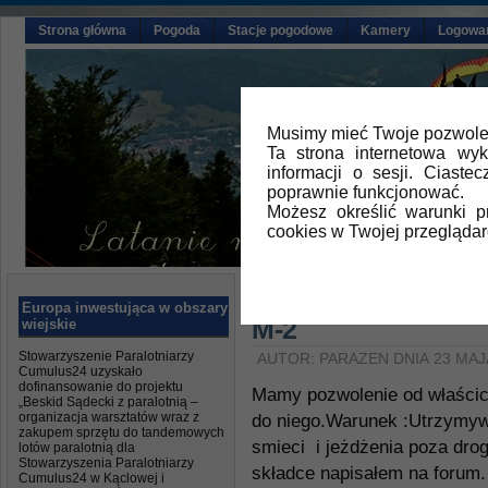
Strona główna
Pogoda
Stacje pogodowe
Kamery
Logowa
Musimy mieć Twoje pozwolen
Ta strona internetowa wy
informacji o sesji. Ciast
poprawnie funkcjonować.
Możesz określić warunki 
cookies w Twojej przeglądar
Główna
»
Aktualności
Europa inwestująca w obszary
M-2
wiejskie
Stowarzyszenie Paralotniarzy
AUTOR: PARAZEN DNIA 23 MAJ
Cumulus24 uzyskało
dofinansowanie do projektu
Mamy pozwolenie od właścicie
„Beskid Sądecki z paralotnią –
organizacja warsztatów wraz z
do niego.Warunek :Utrzymywn
zakupem sprzętu do tandemowych
smieci i jeżdżenia poza dro
lotów paralotnią dla
Stowarzyszenia Paralotniarzy
składce napisałem na forum.
Cumulus24 w Kąclowej i