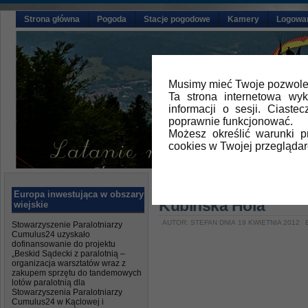
Strona główna
Pogoda
Stacje pogodowe
Kamery
Logowa
Musimy mieć Twoje pozwolen
Ta strona internetowa wy
informacji o sesji. Ciast
poprawnie funkcjonować.
Możesz określić warunki 
cookies w Twojej przeglądar
Główna
»
Aktualności
,
Galeria vid
Europa inwestująca w obszary
Kubinska Hola
wiejskie
AUTOR: STEFAN DNIA 19 KWIETNIA 2012
Stowarzyszenie Paralotniarzy
Cumulus24 uzyskało
dofinansowanie do projektu
„Beskid Sądecki z paralotnią –
organizacja warsztatów wraz z
zakupem sprzętu do tandemowych
lotów paralotnią dla
Stowarzyszenia Paralotniarzy
Cumulus24 w Kąclowej i