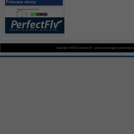
Polecane strony
Copyright ©2026 Cumulus24 – portal zrzeszający paralotniarz