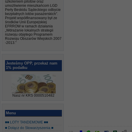
szkoleniem pilotów oraz
umożliwienie mieszkańcom LGD
Perły Beskidu Sądeckiego odbycie
bezpłatnych lotów pasażerskich”.
Projekt współfinansowany był ze
środków Unii Europejskiej
EFRROW w ramach działania
„Wdrażanie lokalnych strategii
rozwoju objętego Programem
Rozwoju Obszarów Wiejskich 2007
-2013.”
Jesteśmy OPP, przekaż nam
1% podatku
Nasz nr KRS 0000510482
Menu
■■ LOTY TANDEMOWE ■■
■ Dołącz do Stowarzyszenia ■