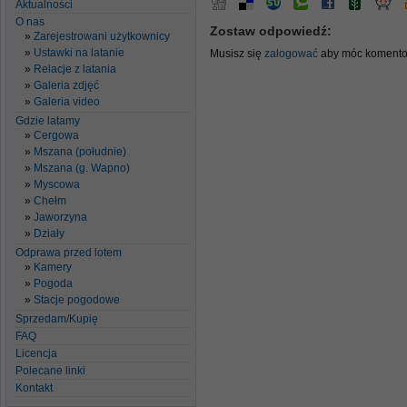
Aktualności
O nas
Zostaw odpowiedź:
Zarejestrowani użytkownicy
Ustawki na latanie
Musisz się
zalogować
aby móc komento
Relacje z latania
Galeria zdjęć
Galeria video
Gdzie latamy
Cergowa
Mszana (południe)
Mszana (g. Wapno)
Myscowa
Chełm
Jaworzyna
Działy
Odprawa przed lotem
Kamery
Pogoda
Stacje pogodowe
Sprzedam/Kupię
FAQ
Licencja
Polecane linki
Kontakt