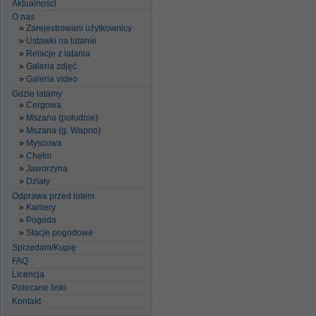
Aktualności
O nas
Zarejestrowani użytkownicy
Ustawki na latanie
Relacje z latania
Galeria zdjęć
Galeria video
Gdzie latamy
Cergowa
Mszana (południe)
Mszana (g. Wapno)
Myscowa
Chełm
Jaworzyna
Działy
Odprawa przed lotem
Kamery
Pogoda
Stacje pogodowe
Sprzedam/Kupię
FAQ
Licencja
Polecane linki
Kontakt