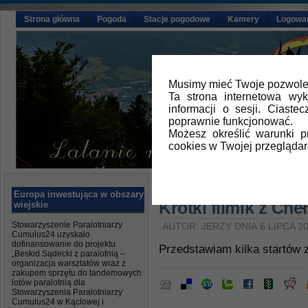
Strona główna
Pogoda
Stacje pogodowe
Kamery
Logowa
Musimy mieć Twoje pozwolen
Ta strona internetowa wy
informacji o sesji. Ciast
poprawnie funkcjonować.
Możesz określić warunki 
cookies w Twojej przeglądar
Główna
»
Aktualności
Europa inwestująca w obszary
Krótki filmik z Ch
wiejskie
Stowarzyszenie Paralotniarzy
AUTOR: JERZY DNIA 6 LIPCA 2
Cumulus24 uzyskało
dofinansowanie do projektu
Przedstawiam kilka startów
„Beskid Sądecki z paralotnią –
organizacja warsztatów wraz z
zakupem sprzętu do tandemowych
lotów paralotnią dla
Stowarzyszenia Paralotniarzy
Cumulus24 w Kąclowej i