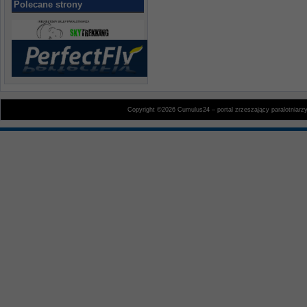
Polecane strony
Copyright ©2026 Cumulus24 – portal zrzeszający paralotniarz