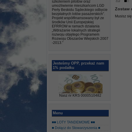
szkoleniem pilotów oraz
umożliwienie mieszkańcom LGD
Zostaw 
Perły Beskidu Sądeckiego odbycie
bezpłatnych lotów pasażerskich”.
Musisz si
Projekt współfinansowany był ze
środków Unii Europejskiej
EFRROW w ramach działania
„Wdrażanie lokalnych strategii
rozwoju objętego Programem
Rozwoju Obszarów Wiejskich 2007
-2013.”
Jesteśmy OPP, przekaż nam
1% podatku
Nasz nr KRS 0000510482
Menu
■■ LOTY TANDEMOWE ■■
■ Dołącz do Stowarzyszenia ■