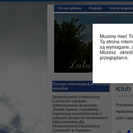
Strona główna
Pogoda
Stacje pogod
Musimy mieć Tw
Ta strona inter
są wymagane, a
Możesz okreś
przeglądarce.
Główna
Europa inwestująca w obszary
Klub
wiejskie
AUTOR: MI
Stowarzyszenie Paralotniarzy
Cumulus24 uzyskało
Postanowi
dofinansowanie do projektu
„Beskid Sądecki z paralotnią –
reprezent
organizacja warsztatów wraz z
zakupem sprzętu do tandemowych
tylko zaba
lotów paralotnią dla
Stowarzyszenia Paralotniarzy
Cumulus24 w Kąclowej i