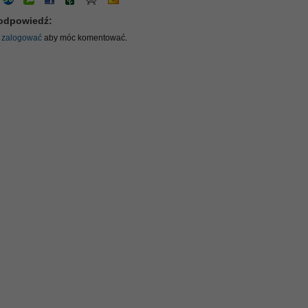
odpowiedź:
ę
zalogować
aby móc komentować.