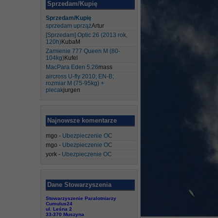
Sprzedam/Kupię
Sprzedam/Kupię
sprzedam uprząż
Artur
[Sprzedam] Optic 26 (2013 rok,
120h)
KubaM
Zamienie 777 Queen M (80-
104kg)
Kufel
MacPara Eden 5.26
mass
aircross U-fly 2010; EN-B;
rozmiar M (75-95kg) +
plecak
jurgen
Najnowsze komentarze
mgo
-
Ubezpieczenie OC
mgo
-
Ubezpieczenie OC
york
-
Ubezpieczenie OC
Dane Stowarzyszenia
Stowarzyszenie Paralotniarzy
Cumulus24
ul. Leśna 2
33-370 Muszyna