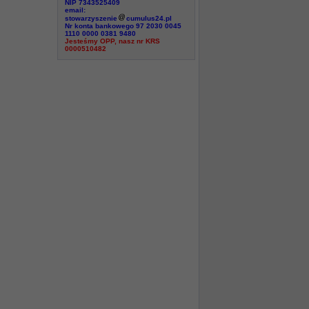
NIP 7343525409
email:
stowarzyszenie
cumulus24.pl
Nr konta bankowego 97 2030 0045
1110 0000 0381 9480
Jesteśmy OPP, nasz nr KRS
0000510482