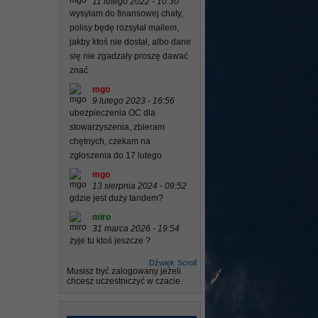
11 lutego 2022 - 10:30
wysyłam do finansowej chaty,
polisy będę rozsyłał mailem,
jakby ktoś nie dostał, albo dane
się nie zgadzały proszę dawać
znać
mgo
9 lutego 2023 - 16:56
ubezpieczenia OC dla
stowarzyszenia, zbieram
chętnych, czekam na
zgłoszenia do 17 lutego
mgo
13 sierpnia 2024 - 09:52
gdzie jest duży tandem?
miro
31 marca 2026 - 19:54
żyje tu ktoś jeszcze ?
Dźwięk
Scroll
Musisz być zalogowany jeżeli
chcesz uczestniczyć w czacie.