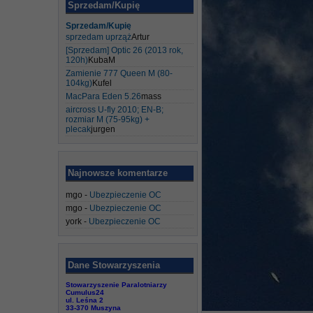
Sprzedam/Kupię
Sprzedam/Kupię
sprzedam uprząż
Artur
[Sprzedam] Optic 26 (2013 rok,
120h)
KubaM
Zamienie 777 Queen M (80-
104kg)
Kufel
MacPara Eden 5.26
mass
aircross U-fly 2010; EN-B;
rozmiar M (75-95kg) +
plecak
jurgen
Najnowsze komentarze
mgo
-
Ubezpieczenie OC
mgo
-
Ubezpieczenie OC
york
-
Ubezpieczenie OC
Dane Stowarzyszenia
Stowarzyszenie Paralotniarzy
Cumulus24
ul. Leśna 2
33-370 Muszyna