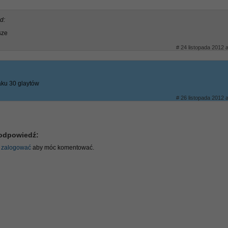
d:
sze
# 24 listopada 2012 a
aku 30 glaytów
# 26 listopada 2012 a
odpowiedź:
ę
zalogować
aby móc komentować.