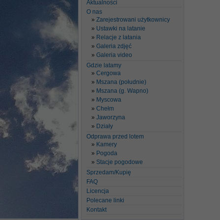
Aktualności
O nas
Zarejestrowani użytkownicy
Ustawki na latanie
Relacje z latania
Galeria zdjęć
Galeria video
Gdzie latamy
Cergowa
Mszana (południe)
Mszana (g. Wapno)
Myscowa
Chełm
Jaworzyna
Działy
Odprawa przed lotem
Kamery
Pogoda
Stacje pogodowe
Sprzedam/Kupię
FAQ
Licencja
Polecane linki
Kontakt