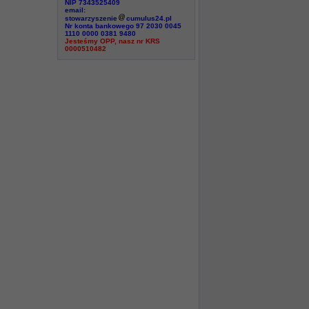
NIP 7343525409
email:
stowarzyszenie
cumulus24.pl
Nr konta bankowego 97 2030 0045
1110 0000 0381 9480
Jesteśmy OPP, nasz nr KRS
0000510482