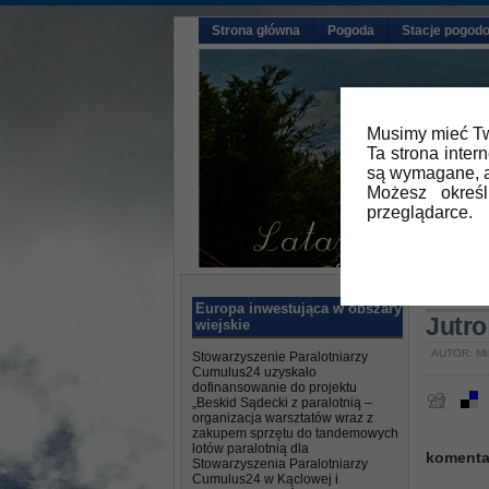
Strona główna
Pogoda
Stacje pogod
Musimy mieć Tw
Ta strona inter
są wymagane, a
Możesz okreś
przeglądarce.
Główna
Europa inwestująca w obszary
Jutr
wiejskie
AUTOR: MI
Stowarzyszenie Paralotniarzy
Cumulus24 uzyskało
dofinansowanie do projektu
„Beskid Sądecki z paralotnią –
organizacja warsztatów wraz z
zakupem sprzętu do tandemowych
lotów paralotnią dla
komenta
Stowarzyszenia Paralotniarzy
Cumulus24 w Kąclowej i