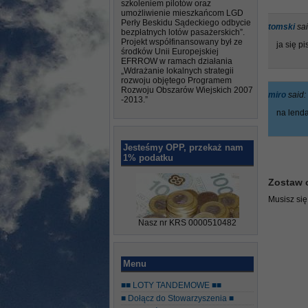
szkoleniem pilotów oraz
umożliwienie mieszkańcom LGD
Perły Beskidu Sądeckiego odbycie
tomski
sai
bezpłatnych lotów pasażerskich”.
Projekt współfinansowany był ze
ja się pi
środków Unii Europejskiej
EFRROW w ramach działania
„Wdrażanie lokalnych strategii
rozwoju objętego Programem
Rozwoju Obszarów Wiejskich 2007
miro
said:
-2013.”
na lend
Jesteśmy OPP, przekaż nam
1% podatku
Zostaw 
Musisz si
Nasz nr KRS 0000510482
Menu
■■ LOTY TANDEMOWE ■■
■ Dołącz do Stowarzyszenia ■