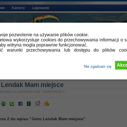
owe
Kamery
Logowanie
oje pozwolenie na używanie plików cookie.
netowa wykorzystuje cookies do przechowywania informacji o s
by witryna mogła poprawnie funkcjonować.
lić warunki przechowywania lub dostępu do plików coo
Akce
Nie zgadzam się
»
Aktualności
o Lendak Mam miejsce
RO DNIA 24 LISTOPADA 2012
KOMENTARZE 2
rze 2 do wpisu “Jutro Lendak Mam miejsce”