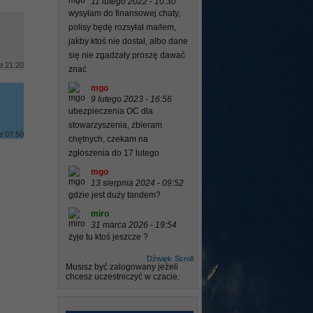
11 lutego 2022 - 10:30
wysyłam do finansowej chaty,
polisy będę rozsyłał mailem,
jakby ktoś nie dostał, albo dane
się nie zgadzały proszę dawać
t 21:20
znać
mgo
9 lutego 2023 - 16:56
ubezpieczenia OC dla
stowarzyszenia, zbieram
t 07:50
chętnych, czekam na
zgłoszenia do 17 lutego
mgo
13 sierpnia 2024 - 09:52
gdzie jest duży tandem?
miro
31 marca 2026 - 19:54
żyje tu ktoś jeszcze ?
Dźwięk
Scroll
Musisz być zalogowany jeżeli
chcesz uczestniczyć w czacie.