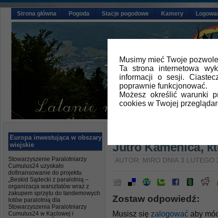
Strona główna
Pogoda
Stacje pogodowe
Kamery
Logowa
Musimy mieć Twoje pozwolen
Ta strona internetowa wy
informacji o sesji. Ciast
poprawnie funkcjonować.
Możesz określić warunki 
cookies w Twojej przeglądar
Główna
»
Aktualności
Europa inwestująca w obszary
Jutro Kamenica, k
wiejskie
Stowarzyszenie Paralotniarzy
AUTOR: MIRO DNIA 3 LUTEGO 
Cumulus24 uzyskało
dofinansowanie do projektu
„Beskid Sądecki z paralotnią –
organizacja warsztatów wraz z
zakupem sprzętu do tandemowych
Zostaw odpowiedź:
lotów paralotnią dla
Stowarzyszenia Paralotniarzy
Musisz się
zalogować
aby móc
Cumulus24 w Kąclowej i