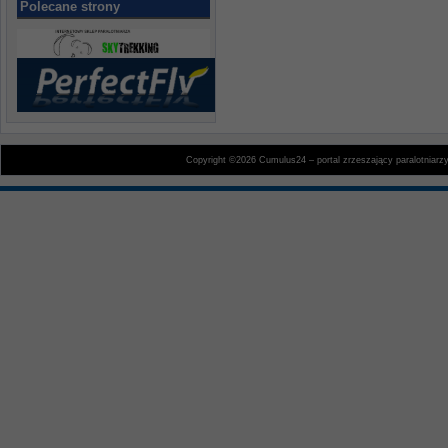
Polecane strony
Copyright ©2026 Cumulus24 – portal zrzeszający paralotniarz