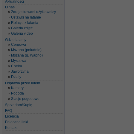
Aktualności
O nas
Zarejestrowani użytkownicy
Ustawki na latanie
Relacje z latania
Galeria zdjęć
Galeria video
Gdzie latamy
Cergowa
Mszana (południe)
Mszana (g. Wapno)
Myscowa
Chełm
Jaworzyna
Działy
Odprawa przed lotem
Kamery
Pogoda
Stacje pogodowe
Sprzedam/Kupię
FAQ
Licencja
Polecane linki
Kontakt