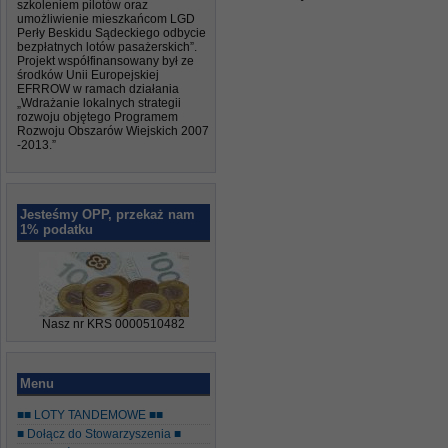
szkoleniem pilotów oraz
umożliwienie mieszkańcom LGD
Perły Beskidu Sądeckiego odbycie
bezpłatnych lotów pasażerskich”.
Projekt współfinansowany był ze
środków Unii Europejskiej
EFRROW w ramach działania
„Wdrażanie lokalnych strategii
rozwoju objętego Programem
Rozwoju Obszarów Wiejskich 2007
-2013.”
Jesteśmy OPP, przekaż nam
1% podatku
Nasz nr KRS 0000510482
Menu
■■ LOTY TANDEMOWE ■■
■ Dołącz do Stowarzyszenia ■