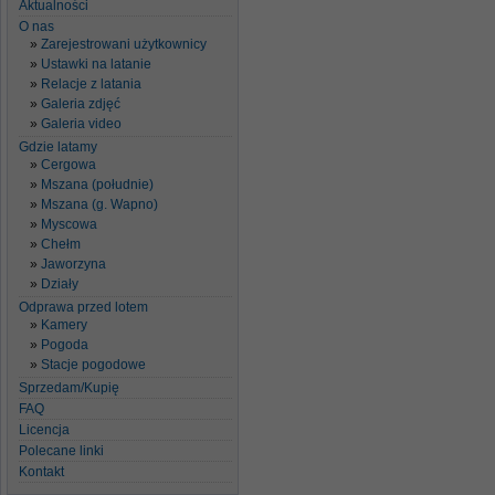
Aktualności
O nas
Zarejestrowani użytkownicy
Ustawki na latanie
Relacje z latania
Galeria zdjęć
Galeria video
Gdzie latamy
Cergowa
Mszana (południe)
Mszana (g. Wapno)
Myscowa
Chełm
Jaworzyna
Działy
Odprawa przed lotem
Kamery
Pogoda
Stacje pogodowe
Sprzedam/Kupię
FAQ
Licencja
Polecane linki
Kontakt