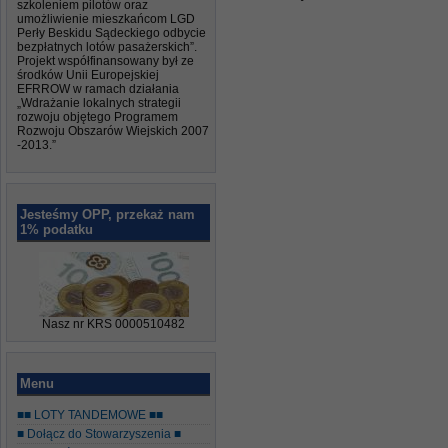
szkoleniem pilotów oraz
umożliwienie mieszkańcom LGD
Perły Beskidu Sądeckiego odbycie
bezpłatnych lotów pasażerskich”.
Projekt współfinansowany był ze
środków Unii Europejskiej
EFRROW w ramach działania
„Wdrażanie lokalnych strategii
rozwoju objętego Programem
Rozwoju Obszarów Wiejskich 2007
-2013.”
Jesteśmy OPP, przekaż nam
1% podatku
Nasz nr KRS 0000510482
Menu
■■ LOTY TANDEMOWE ■■
■ Dołącz do Stowarzyszenia ■