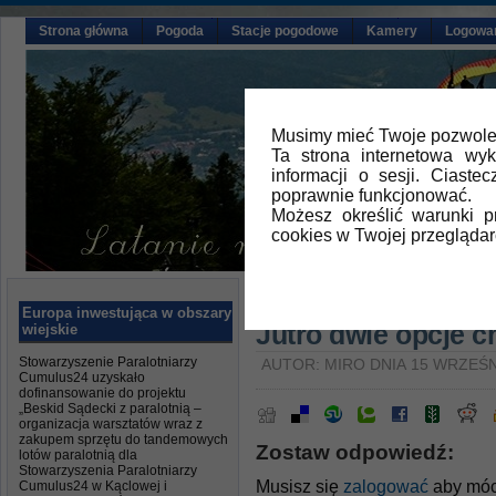
Strona główna
Pogoda
Stacje pogodowe
Kamery
Logowa
Musimy mieć Twoje pozwolen
Ta strona internetowa wy
informacji o sesji. Ciast
poprawnie funkcjonować.
Możesz określić warunki 
cookies w Twojej przeglądar
Główna
»
Aktualności
Europa inwestująca w obszary
Jutro dwie opcje 
wiejskie
Stowarzyszenie Paralotniarzy
AUTOR: MIRO DNIA 15 WRZEŚN
Cumulus24 uzyskało
dofinansowanie do projektu
„Beskid Sądecki z paralotnią –
organizacja warsztatów wraz z
zakupem sprzętu do tandemowych
Zostaw odpowiedź:
lotów paralotnią dla
Stowarzyszenia Paralotniarzy
Musisz się
zalogować
aby móc
Cumulus24 w Kąclowej i