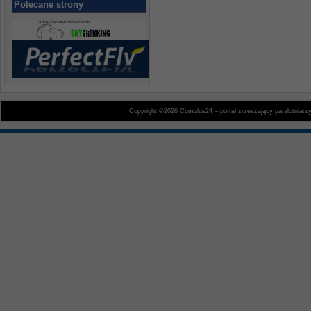
Polecane strony
Copyright ©2026 Cumulus24 – portal zrzeszający paralotniarz