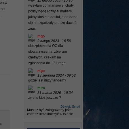
11 lutego 2022 - 10:30
enia
wysyłam do finansowej chaty,
-na
polisy będę rozsyłał mailem,
..
jakby ktoś nie dostał, albo dane
się nie zgadzały proszę dawać
znać
mgo
9 lutego 2023 - 16:56
ubezpieczenia OC dla
stowarzyszenia, zbieram
chętnych, czekam na
zgłoszenia do 17 lutego
mgo
13 sierpnia 2024 - 09:52
gdzie jest duży tandem?
miro
31 marca 2026 - 19:54
żyje tu ktoś jeszcze ?
Dźwięk
Scroll
Musisz być zalogowany jeżeli
chcesz uczestniczyć w czacie.
on