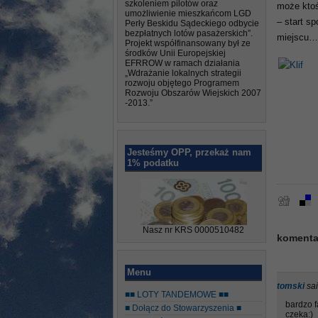
szkoleniem pilotów oraz
może ktoś
umożliwienie mieszkańcom LGD
– start s
Perły Beskidu Sądeckiego odbycie
bezpłatnych lotów pasażerskich”.
miejscu… S
Projekt współfinansowany był ze
środków Unii Europejskiej
EFRROW w ramach działania
„Wdrażanie lokalnych strategii
rozwoju objętego Programem
Rozwoju Obszarów Wiejskich 2007
-2013.”
Jesteśmy OPP, przekaż nam
1% podatku
Nasz nr KRS 0000510482
komentar
Menu
tomski
sai
■■ LOTY TANDEMOWE ■■
bardzo f
■ Dołącz do Stowarzyszenia ■
czeka:)