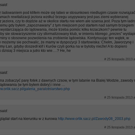
said:
z ladowaniem pod klifem może się łatwo w stosunkowo niedlugim czasie rozwiązać
amach rewitalizacji jeziora wzdłuż brzegu usypywany jest pas ziemi wybieranej
z jeziora, czy to dojdzie aż w okolice startu nie wiem ale szansa jest. Poza tym lad
t temu gdy byłem „zapoznawany” z tym miejscem pod startem nad samym brzegiem 
 wystarczająca do lądowania, może trzeba pomóc kilku krzaczkom? pewnie tu
by sie stowarzyszenie czy sformalizowany klub, w imieniu ktorego „prezes” wystap
miny o stosowne pozwolenia na zrobienie lądowiska. Kontynuując ten wątek, w
e możemy sie pochwalic, że mamy w dyspozycji 3 startowiska: Chełm, Jaworzynę i
y Łan, gdyby doszedł klif i Kurów czyli gorka na w byloby nieźle! A to dopiero
 dzisiaj 3 miejsca a jutro kto wie….? He, he
# 25 listopada 2013 a
said:
na zobaczyć parę fotek z dawnych czsow, w tym latanie na Bialej Wodzie, zawody 
lądowania (w tym bylem dobry) i inne …
ww.orlik.sacz.pl/galeria_paralotniarstwo.php
# 25 listopada 2013 a
said:
glądał start na kierunku w z kurowa
http://www.orlik.sacz.pl/Zawody08_2003.php
# 25 listopada 2013 a