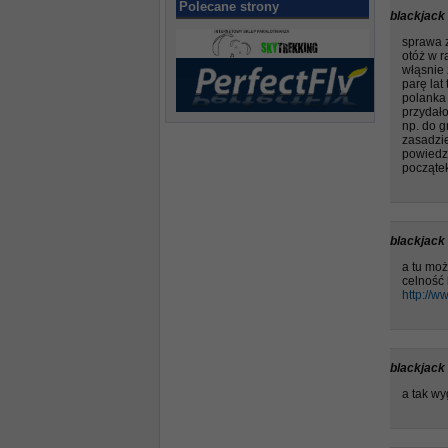
Polecane strony
blackjack
sprawa 
otóż w r
włąsnie 
parę la
polanka
przydało
np. do g
zasadzi
powiedzm
początek
blackjack
a tu moż
celność 
http://w
blackjack
a tak wy