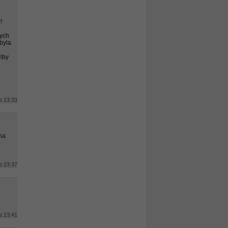
!
nych
byla
ilby
t 23:33
na
t 23:37
t 23:41