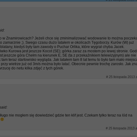
id:
f to w Znamirowicach? Jeżeli chce się zminimalizować wodowanie to można poczek
ro zamarznie ;). Swego czasu dużo latałem w okolicach Tęgoborzy. Kurów (W) już
latany, kiedyś były tam zawody o Puchar Orlika, które wygrał chyba Jacek.
wko Kurowa jest jeszcze Kocot (SE); górka zaraz za mostem po lewej stronie. Go
st jeszcze góra Chełm na kierunek E, SE (ta z przekaźnikiem telewizyjnym) ale nie
 tam teraz startowisko wygląda. Jak latałem tam 8 lat temu to było tam mało miejsc
le przy wietrze już od 3m/s można było latać. Obecnie pewnie trochę zarosło. Jak zn
wrzucę do netu kilka zdjęć z tych górek.
# 25 listopada 2013 
said:
długo nie mogłem się dowiedzieć gdzie ten klif jest. Czekam tylko teraz na lód na
# 25 listopada 2013 a