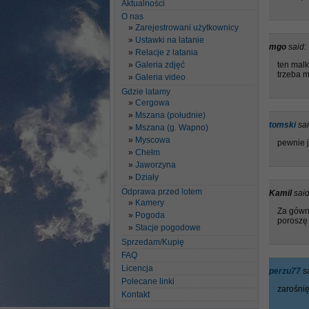
Aktualności
O nas
Zarejestrowani użytkownicy
Ustawki na latanie
mgo
said:
Relacje z latania
Galeria zdjęć
ten malk
trzeba 
Galeria video
Gdzie latamy
Cergowa
Mszana (południe)
tomski
sai
Mszana (g. Wapno)
Myscowa
pewnie j
Chełm
Jaworzyna
Działy
Odprawa przed lotem
Kamil
said
Kamery
Za gówni
Pogoda
porosz
Stacje pogodowe
Sprzedam/Kupię
FAQ
Licencja
perzu77
s
Polecane linki
zarośnię
Kontakt