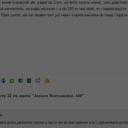
 powie krawężnik ale- żagiel ok 2 km, od 4m/s można wisieć, zero podchodz
pod samochodu, na żaglu wiszenie c.a do 150 m nad start, no i najważniejsze 
tart zarósł, ale nie latałem tam już wieki- zwykła kosiarka do trawy i będzie
zy 12 do wpisu “Jezioro Rożnowskie- klif”
d:
ajna gorka jak bedzie mocno u nas to sie do was wybiore a co z lądowiskiem-pont