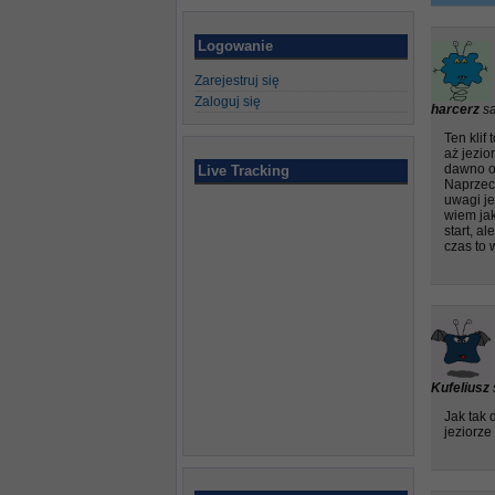
Logowanie
Zarejestruj się
Zaloguj się
harcerz
sa
Ten kli
aż jezio
dawno ob
Live Tracking
Naprzeci
uwagi je
wiem jak
start, a
czas to 
Kufeliusz
Jak tak 
jeziorze