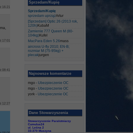
Sprzedam/Kupię
t 16:21
Sprzedam/Kupię
sprzedam uprząż
Artur
[Sprzedam] Optic 26 (2013 rok,
120h)
KubaM
 ma,
Zamienie 777 Queen M (80-
104kg)
Kufel
t 17:01
MacPara Eden 5.26
mass
aircross U-fly 2010; EN-B;
rozmiar M (75-95kg) +
plecak
jurgen
t 08:41
Najnowsze komentarze
mgo
-
Ubezpieczenie OC
mgo
-
Ubezpieczenie OC
york
-
Ubezpieczenie OC
t 12:27
Dane Stowarzyszenia
Stowarzyszenie Paralotniarzy
Cumulus24
ul. Leśna 2
33-370 Muszyna
t 08:06