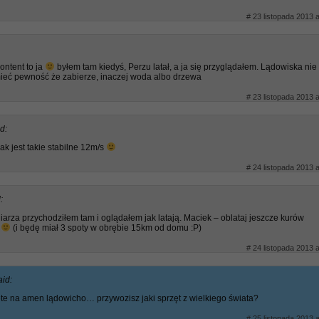
# 23 listopada 2013 a
ontent to ja
byłem tam kiedyś, Perzu latał, a ja się przyglądałem. Lądowiska nie
mieć pewność że zabierze, inaczej woda albo drzewa
# 23 listopada 2013 a
d:
ak jest takie stabilne 12m/s
# 24 listopada 2013 a
:
arza przychodziłem tam i oglądałem jak latają. Maciek – oblataj jeszcze kurów
ę
(i będę miał 3 spoty w obrębie 15km od domu :P)
# 24 listopada 2013 a
aid:
te na amen lądowicho… przywozisz jaki sprzęt z wielkiego świata?
# 25 listopada 2013 a