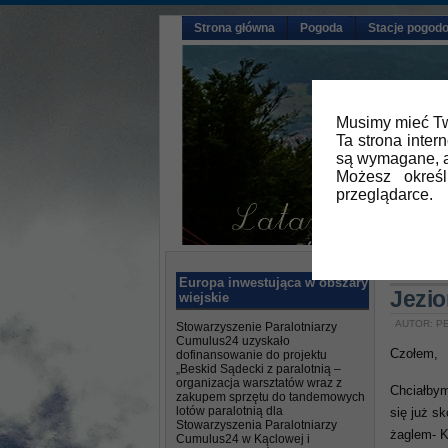
Strona główna
Pogoda
Stacje pogod
Musimy mieć Tw
Ta strona inter
są wymagane, a
Możesz okreś
przeglądarce.
Główna
Europa inwestująca w obszary
Jezio
wiejskie
AUTOR: PE
Stowarzyszenie Paralotniarzy
Cumulus24 uzyskało
Czołem,
dofinansowanie do projektu
„Beskid Sądecki z paralotnią –
organizacja warsztatów wraz z
Chciałbym
zakupem sprzętu do tandemowych
lotów paralotnią dla
się już s
Stowarzyszenia Paralotniarzy
żaglem- K
Cumulus24 w Kąclowej i