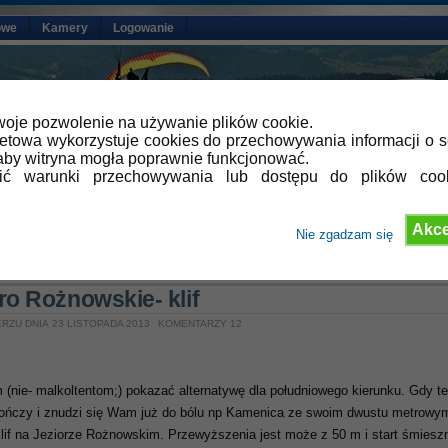
owe
Kamery
Logowanie
oje pozwolenie na używanie plików cookie.
netowa wykorzystuje cookies do przechowywania informacji o s
by witryna mogła poprawnie funkcjonować.
lić warunki przechowywania lub dostępu do plików coo
Akce
Nie zgadzam się
»
Aktualności
,
Galeria video
ro Rożnowskie- klif
RZU DNIA 23 LISTOPADA 2013
KOMENTARZY 12
 (nie- malkoltentom;) pokazać alternatywę dla południowego kierunku. Gdy t
kończy i znudzi się Wam już do bólu np Kamenica ze swoim dwustu metrowy
lif na Jeziorze Rożnowskim. Przewyższenia jest może z 50 m i start śmieszn