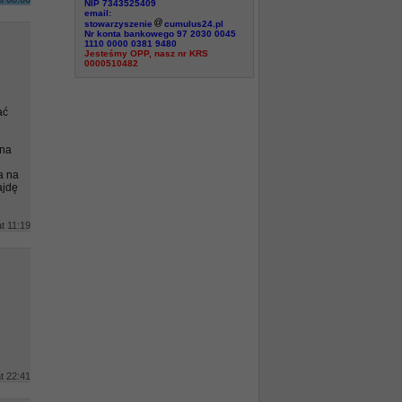
NIP 7343525409
email:
stowarzyszenie
cumulus24.pl
Nr konta bankowego 97 2030 0045
1110 0000 0381 9480
Jesteśmy OPP, nasz nr KRS
0000510482
ać
dna
a na
ajdę
at 11:19
t 22:41