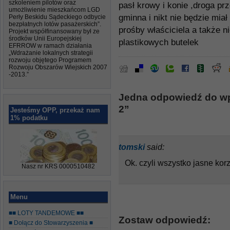
szkoleniem pilotów oraz
pasł krowy i konie ,droga pr
umożliwienie mieszkańcom LGD
gminna i nikt nie będzie miał
Perły Beskidu Sądeckiego odbycie
bezpłatnych lotów pasażerskich”.
prośby właściciela a także n
Projekt współfinansowany był ze
środków Unii Europejskiej
plastikowych butelek
EFRROW w ramach działania
„Wdrażanie lokalnych strategii
rozwoju objętego Programem
Rozwoju Obszarów Wiejskich 2007
-2013.”
Jedna odpowiedź do wp
2”
Jesteśmy OPP, przekaż nam
1% podatku
tomski
said:
Ok. czyli wszystko jasne ko
Nasz nr KRS 0000510482
Menu
■■ LOTY TANDEMOWE ■■
Zostaw odpowiedź:
■ Dołącz do Stowarzyszenia ■