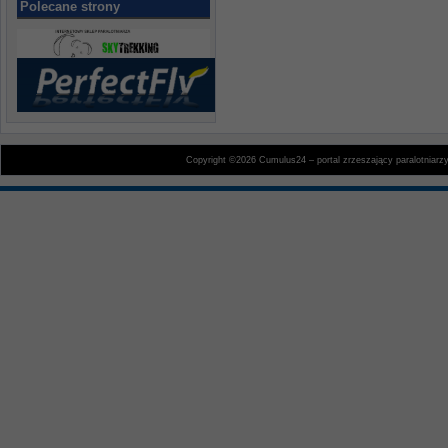
Polecane strony
Copyright ©2026 Cumulus24 – portal zrzeszający paralotniarz