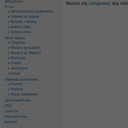
Aktualności
Musisz się
zalogować
aby móc
O nas
Zarejestrowani użytkownicy
Ustawki na latanie
Relacje z latania
Galeria zdjęć
Galeria video
Gdzie latamy
Cergowa
Mszana (południe)
Mszana (g. Wapno)
Myscowa
Chełm
Jaworzyna
Działy
Odprawa przed lotem
Kamery
Pogoda
Stacje pogodowe
Sprzedam/Kupię
FAQ
Licencja
Polecane linki
Kontakt