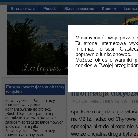
Strona główna
Pogoda
Stacje pogodowe
Kamery
Logowa
Musimy mieć Twoje pozwolen
Ta strona internetowa wy
informacji o sesji. Ciast
poprawnie funkcjonować.
Możesz określić warunki 
cookies w Twojej przeglądar
Główna
»
Aktualności
Europa inwestująca w obszary
Informacja dotycz
wiejskie
Stowarzyszenie Paralotniarzy
AUTOR: MIRO DNIA 19 KWIETNI
Cumulus24 uzyskało
dofinansowanie do projektu
spotkałem się dzisiaj z właś
„Beskid Sądecki z paralotnią –
organizacja warsztatów wraz z
na M2 tz. jadąc od Chyrowe
zakupem sprzętu do tandemowych
spokojna nikt do nikogo nie 
lotów paralotnią dla
Stowarzyszenia Paralotniarzy
wie że oficjalna droga była z
Cumulus24 w Kąclowej i