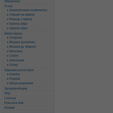
Aktualności
O nas
Zarejestrowani użytkownicy
Ustawki na latanie
Relacje z latania
Galeria zdjęć
Galeria video
Gdzie latamy
Cergowa
Mszana (południe)
Mszana (g. Wapno)
Myscowa
Chełm
Jaworzyna
Działy
Odprawa przed lotem
Kamery
Pogoda
Stacje pogodowe
Sprzedam/Kupię
FAQ
Licencja
Polecane linki
Kontakt