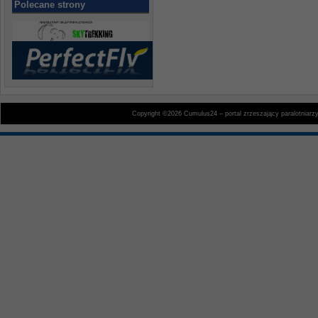
Polecane strony
Copyright ©2026 Cumulus24 – portal zrzeszający paralotniarz