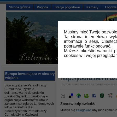
Strona główna
Pogoda
Stacje pogodowe
Kamery
Logowa
Musimy mieć Twoje pozwolen
Ta strona internetowa wy
informacji o sesji. Ciast
poprawnie funkcjonować.
Możesz określić warunki 
cookies w Twojej przeglądar
Główna
»
Aktualności
Europa inwestująca w obszary
http://youtu.be/H7
wiejskie
AUTOR: MIRO DNIA 30 PAŹDZIERNIKA 2012
Stowarzyszenie Paralotniarzy
Cumulus24 uzyskało
dofinansowanie do projektu
„Beskid Sądecki z paralotnią –
organizacja warsztatów wraz z
Zostaw odpowiedź:
zakupem sprzętu do tandemowych
lotów paralotnią dla
Musisz się
zalogować
aby móc komento
Stowarzyszenia Paralotniarzy
Cumulus24 w Kąclowej i