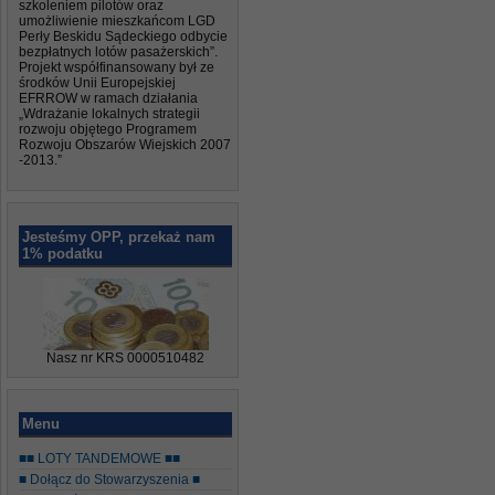
szkoleniem pilotów oraz
umożliwienie mieszkańcom LGD
Perły Beskidu Sądeckiego odbycie
bezpłatnych lotów pasażerskich”.
Projekt współfinansowany był ze
środków Unii Europejskiej
EFRROW w ramach działania
„Wdrażanie lokalnych strategii
rozwoju objętego Programem
Rozwoju Obszarów Wiejskich 2007
-2013.”
Jesteśmy OPP, przekaż nam
1% podatku
Nasz nr KRS 0000510482
Menu
■■ LOTY TANDEMOWE ■■
■ Dołącz do Stowarzyszenia ■