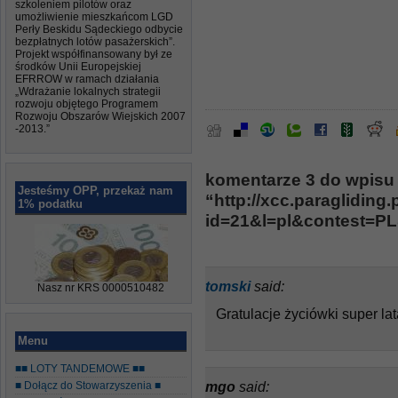
szkoleniem pilotów oraz
umożliwienie mieszkańcom LGD
Perły Beskidu Sądeckiego odbycie
bezpłatnych lotów pasażerskich”.
Projekt współfinansowany był ze
środków Unii Europejskiej
EFRROW w ramach działania
„Wdrażanie lokalnych strategii
rozwoju objętego Programem
Rozwoju Obszarów Wiejskich 2007
-2013.”
komentarze 3 do wpisu
Jesteśmy OPP, przekaż nam
“http://xcc.paragliding
1% podatku
id=21&l=pl&contest=P
tomski
said:
Nasz nr KRS 0000510482
Gratulacje życiówki super lat
Menu
■■ LOTY TANDEMOWE ■■
mgo
said:
■ Dołącz do Stowarzyszenia ■