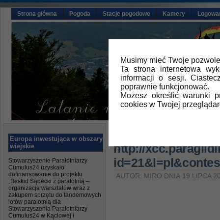
Strona główna
Pogoda
Stacje pogodowe
Kamery
Logowa
Musimy mieć Twoje pozwolen
Ta strona internetowa wy
informacji o sesji. Ciast
poprawnie funkcjonować.
Możesz określić warunki 
cookies w Twojej przeglądar
Główna
»
Aktualności
Europa inwestująca w obszary
http://xcc.paragli
wiejskie
id=21&l=pl&conte
Stowarzyszenie Paralotniarzy
Cumulus24 uzyskało
dofinansowanie do projektu
AUTOR: MIRO DNIA 19 LIPCA 2
„Beskid Sądecki z paralotnią –
organizacja warsztatów wraz z
zakupem sprzętu do tandemowych
lotów paralotnią dla
Stowarzyszenia Paralotniarzy
Cumulus24 w Kąclowej i