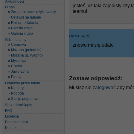
Aktualności
jesteś już taki zajebisty czy t
O nas
teamu!
Zarejestrowani użytkownicy
Ustawki na latanie
Relacje z latania
Galeria zdjęć
Galeria video
miro
said:
Gdzie latamy
znowu mi się udało
Cergowa
Mszana (południe)
Mszana (g. Wapno)
Myscowa
Chełm
Jaworzyna
Działy
Zostaw odpowiedź:
Odprawa przed lotem
Musisz się
zalogować
aby móc
Kamery
Pogoda
Stacje pogodowe
Sprzedam/Kupię
FAQ
Licencja
Polecane linki
Kontakt