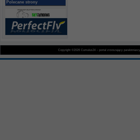
Polecane strony
Copyright ©2026 Cumulus24 – portal zrzeszający paralotniarz