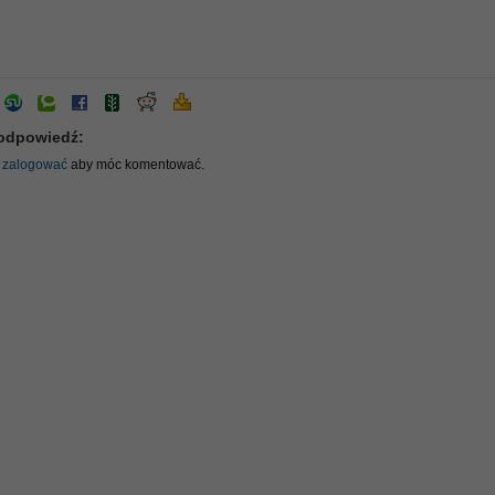
odpowiedź:
ę
zalogować
aby móc komentować.