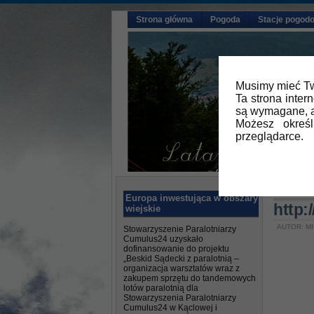
Strona główna
Pogoda
Stacje pogod
Musimy mieć Tw
Ta strona inter
są wymagane, a
Możesz okreś
przeglądarce.
Główna
Europa inwestująca w obszary
http:
wiejskie
AUTOR: MI
Stowarzyszenie Paralotniarzy
Cumulus24 uzyskało
dofinansowanie do projektu
„Beskid Sądecki z paralotnią –
organizacja warsztatów wraz z
zakupem sprzętu do tandemowych
lotów paralotnią dla
Stowarzyszenia Paralotniarzy
Cumulus24 w Kąclowej i