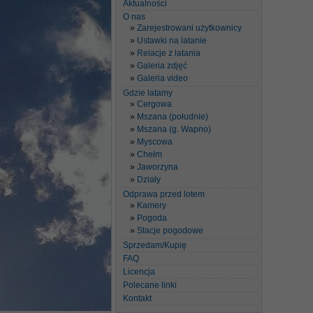
Aktualności
O nas
Zarejestrowani użytkownicy
Ustawki na latanie
Relacje z latania
Galeria zdjęć
Galeria video
Gdzie latamy
Cergowa
Mszana (południe)
Mszana (g. Wapno)
Myscowa
Chełm
Jaworzyna
Działy
Odprawa przed lotem
Kamery
Pogoda
Stacje pogodowe
Sprzedam/Kupię
FAQ
Licencja
Polecane linki
Kontakt