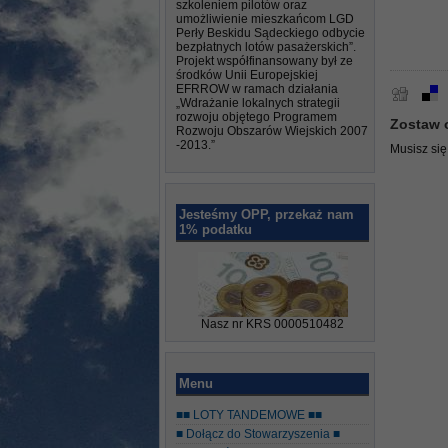
szkoleniem pilotów oraz
umożliwienie mieszkańcom LGD
Perły Beskidu Sądeckiego odbycie
bezpłatnych lotów pasażerskich”.
Projekt współfinansowany był ze
środków Unii Europejskiej
EFRROW w ramach działania
„Wdrażanie lokalnych strategii
rozwoju objętego Programem
Zostaw 
Rozwoju Obszarów Wiejskich 2007
-2013.”
Musisz si
Jesteśmy OPP, przekaż nam
1% podatku
Nasz nr KRS 0000510482
Menu
■■ LOTY TANDEMOWE ■■
■ Dołącz do Stowarzyszenia ■