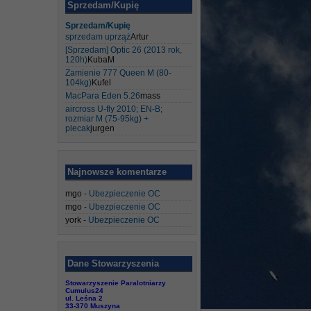
Sprzedam/Kupię
Sprzedam/Kupię
sprzedam uprząż
Artur
[Sprzedam] Optic 26 (2013 rok,
120h)
KubaM
Zamienie 777 Queen M (80-
104kg)
Kufel
MacPara Eden 5.26
mass
aircross U-fly 2010; EN-B;
rozmiar M (75-95kg) +
plecak
jurgen
Najnowsze komentarze
mgo
-
Ubezpieczenie OC
mgo
-
Ubezpieczenie OC
york
-
Ubezpieczenie OC
Dane Stowarzyszenia
Stowarzyszenie Paralotniarzy
Cumulus24
ul. Leśna 2
33-370 Muszyna