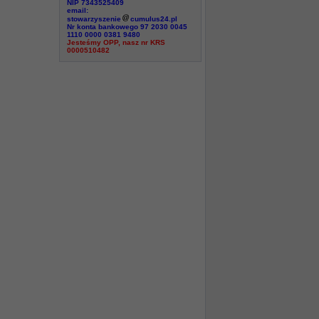
NIP 7343525409
email:
stowarzyszenie
cumulus24.pl
Nr konta bankowego 97 2030 0045
1110 0000 0381 9480
Jesteśmy OPP, nasz nr KRS
0000510482