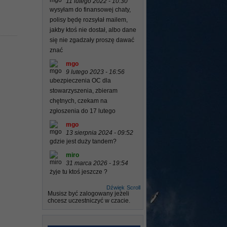
11 lutego 2022 - 10:30
wysyłam do finansowej chaty,
polisy będę rozsyłał mailem,
jakby ktoś nie dostał, albo dane
się nie zgadzały proszę dawać
znać
mgo
9 lutego 2023 - 16:56
ubezpieczenia OC dla
stowarzyszenia, zbieram
chętnych, czekam na
zgłoszenia do 17 lutego
mgo
13 sierpnia 2024 - 09:52
gdzie jest duży tandem?
miro
31 marca 2026 - 19:54
żyje tu ktoś jeszcze ?
Dźwięk
Scroll
Musisz być zalogowany jeżeli
chcesz uczestniczyć w czacie.