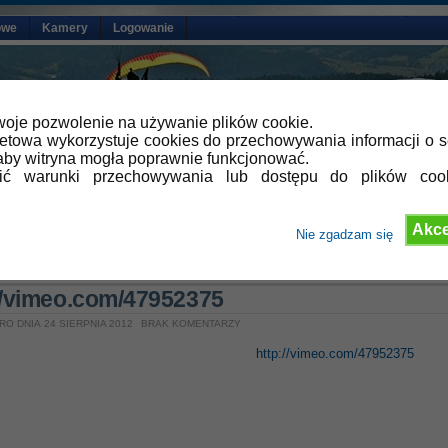
owe
Kamery
Logowanie
oje pozwolenie na używanie plików cookie.
netowa wykorzystuje cookies do przechowywania informacji o s
by witryna mogła poprawnie funkcjonować.
lić warunki przechowywania lub dostępu do plików coo
Akce
Nie zgadzam się
»
Aktualności
//vimeo.com/47952375
RO DNIA 24 SIERPNIA 2012
BRAK KOMENTARZY
http://vimeo.com/47952375