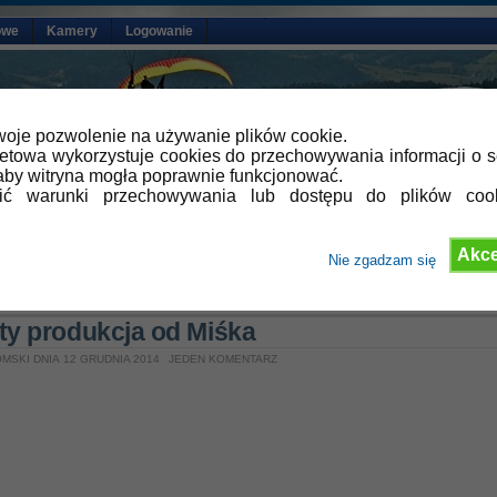
owe
Kamery
Logowanie
oje pozwolenie na używanie plików cookie.
netowa wykorzystuje cookies do przechowywania informacji o s
by witryna mogła poprawnie funkcjonować.
lić warunki przechowywania lub dostępu do plików coo
Akce
Nie zgadzam się
»
Aktualności
ty produkcja od Miśka
MSKI DNIA 12 GRUDNIA 2014
JEDEN KOMENTARZ