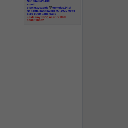
NIP 7343525409
email:
stowarzyszenie
cumulus24.pl
Nr konta bankowego 97 2030 0045
1110 0000 0381 9480
Jesteśmy OPP, nasz nr KRS
0000510482