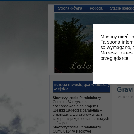
Strona główna
Pogoda
Stacje pogod
Musimy mieć Tw
Ta strona inter
są wymagane, a
Możesz okreś
przeglądarce.
Główna
Europa inwestująca w obszary
Gravi
wiejskie
AUTOR: TO
Stowarzyszenie Paralotniarzy
Cumulus24 uzyskało
dofinansowanie do projektu
„Beskid Sądecki z paralotnią –
organizacja warsztatów wraz z
zakupem sprzętu do tandemowych
lotów paralotnią dla
Stowarzyszenia Paralotniarzy
Cumulus24 w Kąclowej i