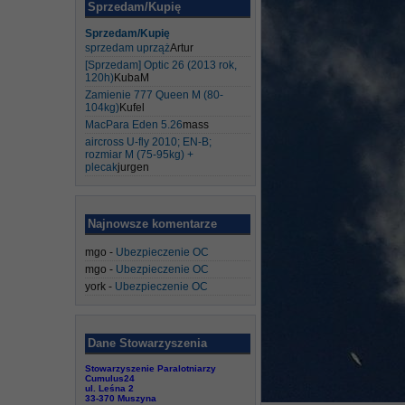
Sprzedam/Kupię
Sprzedam/Kupię
sprzedam uprząż
Artur
[Sprzedam] Optic 26 (2013 rok,
120h)
KubaM
Zamienie 777 Queen M (80-
104kg)
Kufel
MacPara Eden 5.26
mass
aircross U-fly 2010; EN-B;
rozmiar M (75-95kg) +
plecak
jurgen
Najnowsze komentarze
mgo
-
Ubezpieczenie OC
mgo
-
Ubezpieczenie OC
york
-
Ubezpieczenie OC
Dane Stowarzyszenia
Stowarzyszenie Paralotniarzy
Cumulus24
ul. Leśna 2
33-370 Muszyna