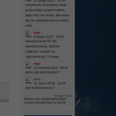
11 lutego 2022 - 10:30
wysyłam do finansowej chaty,
polisy będę rozsyłał mailem,
jakby ktoś nie dostał, albo dane
się nie zgadzały proszę dawać
znać
mgo
9 lutego 2023 - 16:56
ubezpieczenia OC dla
stowarzyszenia, zbieram
chętnych, czekam na
zgłoszenia do 17 lutego
mgo
13 sierpnia 2024 - 09:52
gdzie jest duży tandem?
miro
31 marca 2026 - 19:54
żyje tu ktoś jeszcze ?
Dźwięk
Scroll
Musisz być zalogowany jeżeli
t 23:55
chcesz uczestniczyć w czacie.