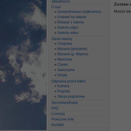
Aktualności
Zostaw 
O nas
Musisz si
Zarejestrowani użytkownicy
Ustawki na latanie
Relacje z latania
Galeria zdjęć
Galeria video
Gdzie latamy
Cergowa
Mszana (południe)
Mszana (g. Wapno)
Myscowa
Chełm
Jaworzyna
Działy
Odprawa przed lotem
Kamery
Pogoda
Stacje pogodowe
Sprzedam/Kupię
FAQ
Licencja
Polecane linki
Kontakt