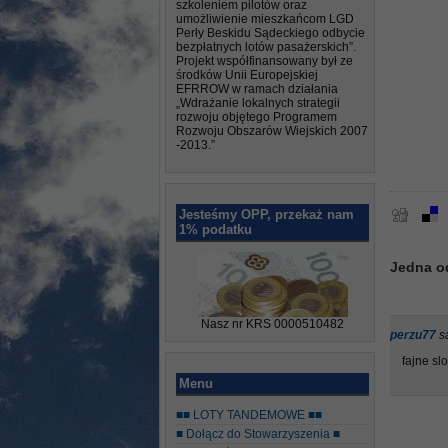
szkoleniem pilotów oraz
umożliwienie mieszkańcom LGD
Perły Beskidu Sądeckiego odbycie
bezpłatnych lotów pasażerskich”.
Projekt współfinansowany był ze
środków Unii Europejskiej
EFRROW w ramach działania
„Wdrażanie lokalnych strategii
rozwoju objętego Programem
Rozwoju Obszarów Wiejskich 2007
-2013.”
Jesteśmy OPP, przekaż nam
1% podatku
Jedna o
Nasz nr KRS 0000510482
perzu77
s
fajne s
Menu
■■ LOTY TANDEMOWE ■■
■ Dołącz do Stowarzyszenia ■