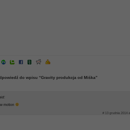
dpowiedź do wpisu “Gravity produkcja od Miśka”
aid:
low motion
# 13 grudnia 2014 a