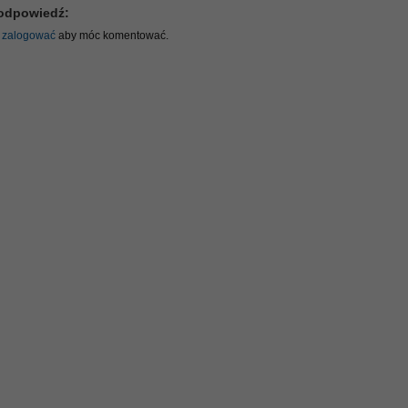
odpowiedź:
ę
zalogować
aby móc komentować.