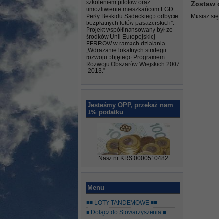
szkoleniem pilotów oraz
Zostaw 
umożliwienie mieszkańcom LGD
Perły Beskidu Sądeckiego odbycie
Musisz si
bezpłatnych lotów pasażerskich”.
Projekt współfinansowany był ze
środków Unii Europejskiej
EFRROW w ramach działania
„Wdrażanie lokalnych strategii
rozwoju objętego Programem
Rozwoju Obszarów Wiejskich 2007
-2013.”
Jesteśmy OPP, przekaż nam
1% podatku
Nasz nr KRS 0000510482
Menu
■■ LOTY TANDEMOWE ■■
■ Dołącz do Stowarzyszenia ■