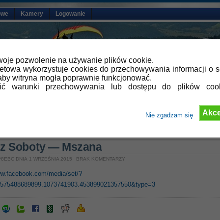
owe
Kamery
Logowanie
oje pozwolenie na używanie plików cookie.
netowa wykorzystuje cookies do przechowywania informacji o s
by witryna mogła poprawnie funkcjonować.
lić warunki przechowywania lub dostępu do plików coo
Akce
Nie zgadzam się
»
Aktualności
,
Relacje z latania
 z Soboty — Mszana
8EBC DNIA 1 WRZEŚNIA 2015
BRAK KOMENTARZY
ww.facebook.com/media/set/?
0575488689899.1073741903.453899021357550&type=3