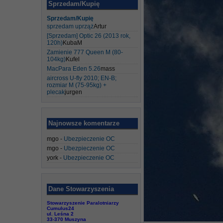
Sprzedam/Kupię
Sprzedam/Kupię
sprzedam uprząż
Artur
[Sprzedam] Optic 26 (2013 rok,
120h)
KubaM
Zamienie 777 Queen M (80-
104kg)
Kufel
MacPara Eden 5.26
mass
aircross U-fly 2010; EN-B;
rozmiar M (75-95kg) +
plecak
jurgen
Najnowsze komentarze
mgo
-
Ubezpieczenie OC
mgo
-
Ubezpieczenie OC
york
-
Ubezpieczenie OC
Dane Stowarzyszenia
Stowarzyszenie Paralotniarzy
Cumulus24
ul. Leśna 2
33-370 Muszyna