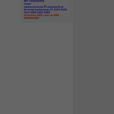
NIP 7343525409
email:
stowarzyszenie
cumulus24.pl
Nr konta bankowego 97 2030 0045
1110 0000 0381 9480
Jesteśmy OPP, nasz nr KRS
0000510482