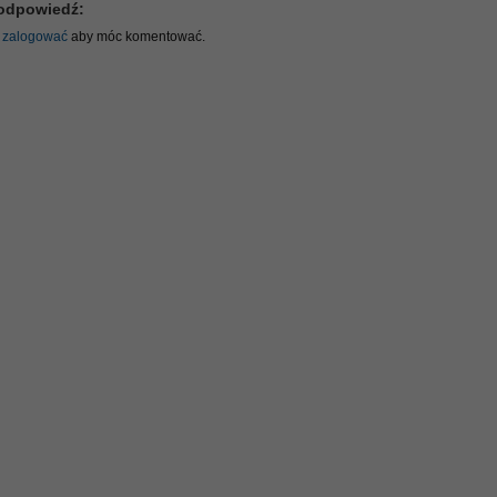
odpowiedź:
ę
zalogować
aby móc komentować.