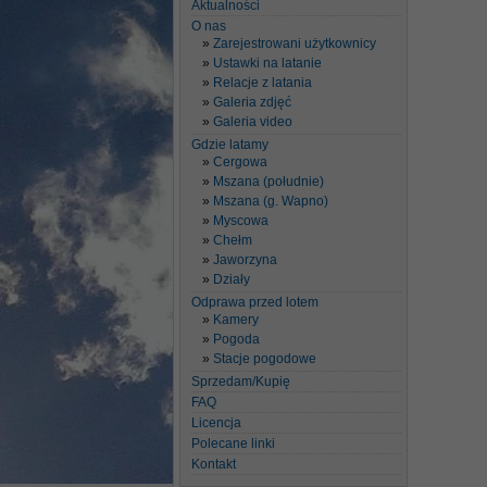
Aktualności
O nas
Zarejestrowani użytkownicy
Ustawki na latanie
Relacje z latania
Galeria zdjęć
Galeria video
Gdzie latamy
Cergowa
Mszana (południe)
Mszana (g. Wapno)
Myscowa
Chełm
Jaworzyna
Działy
Odprawa przed lotem
Kamery
Pogoda
Stacje pogodowe
Sprzedam/Kupię
FAQ
Licencja
Polecane linki
Kontakt