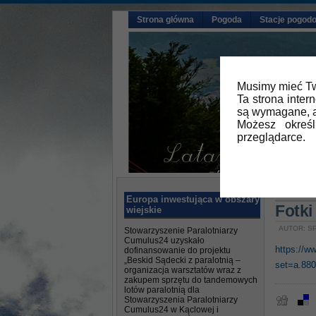
Strona główna
Pogoda
Stacje pogod
Musimy mieć Tw
Ta strona inter
są wymagane, a
Możesz okreś
przeglądarce.
Główna
Europa inwestująca w obszary
Fotki
wiejskie
AUTOR: SP
Stowarzyszenie Paralotniarzy
Cumulus24 uzyskało
https://w
dofinansowanie do projektu
„Beskid Sądecki z paralotnią –
set=a.88
organizacja warsztatów wraz z
zakupem sprzętu do tandemowych
lotów paralotnią dla
Stowarzyszenia Paralotniarzy
Cumulus24 w Kąclowej i