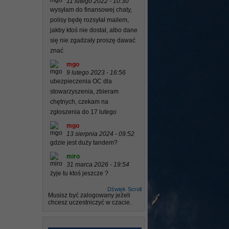
11 lutego 2022 - 10:30
wysyłam do finansowej chaty,
polisy będę rozsyłał mailem,
jakby ktoś nie dostał, albo dane
się nie zgadzały proszę dawać
znać
mgo
9 lutego 2023 - 16:56
ubezpieczenia OC dla
stowarzyszenia, zbieram
chętnych, czekam na
zgłoszenia do 17 lutego
mgo
13 sierpnia 2024 - 09:52
gdzie jest duży tandem?
miro
31 marca 2026 - 19:54
żyje tu ktoś jeszcze ?
Dźwięk
Scroll
Musisz być zalogowany jeżeli
chcesz uczestniczyć w czacie.