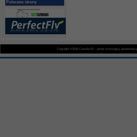
Polecane strony
Copyright ©2026 Cumulus24 – portal zrzeszający paralotniarz