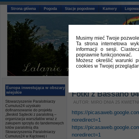
Strona główna
Pogoda
Stacje pogodowe
Kamery
Logowa
Musimy mieć Twoje pozwolen
Ta strona internetowa wy
informacji o sesji. Ciast
poprawnie funkcjonować.
Możesz określić warunki 
cookies w Twojej przeglądar
Główna
»
Aktualności
Europa inwestująca w obszary
Fotki z Bassano 0
wiejskie
Stowarzyszenie Paralotniarzy
AUTOR: MIRO DNIA 25 KWIETNI
Cumulus24 uzyskało
dofinansowanie do projektu
https://picasaweb.google.
„Beskid Sądecki z paralotnią –
organizacja warsztatów wraz z
noredirect=1
zakupem sprzętu do tandemowych
https://picasaweb.google.
lotów paralotnią dla
Stowarzyszenia Paralotniarzy
noredirect=1
Cumulus24 w Kąclowej i