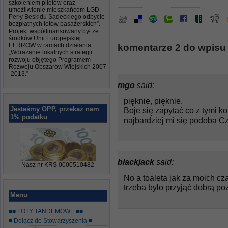
szkoleniem pilotów oraz
umożliwienie mieszkańcom LGD
Perły Beskidu Sądeckiego odbycie
bezpłatnych lotów pasażerskich”.
Projekt współfinansowany był ze
środków Unii Europejskiej
EFRROW w ramach działania
komentarze 2 do wpisu 
„Wdrażanie lokalnych strategii
rozwoju objętego Programem
Rozwoju Obszarów Wiejskich 2007
-2013.”
mgo
said:
pięknie, pięknie.
Jesteśmy OPP, przekaż nam
Boje się zapytać co z tymi k
1% podatku
najbardziej mi się podoba 
blackjack
said:
Nasz nr KRS 0000510482
No a toaleta jak za moich cz
trzeba bylo przyjąć dobrą poz
Menu
■■ LOTY TANDEMOWE ■■
■ Dołącz do Stowarzyszenia ■