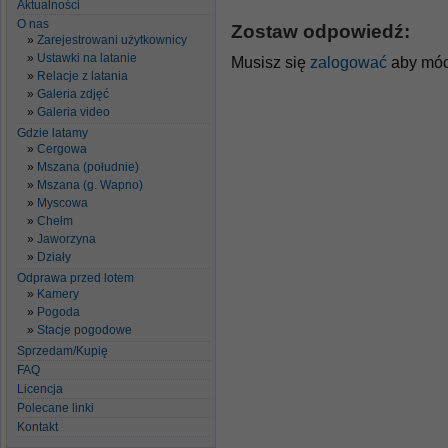
Aktualności
O nas
Zostaw odpowiedź:
Zarejestrowani użytkownicy
Ustawki na latanie
Musisz się
zalogować
aby móc
Relacje z latania
Galeria zdjęć
Galeria video
Gdzie latamy
Cergowa
Mszana (południe)
Mszana (g. Wapno)
Myscowa
Chełm
Jaworzyna
Działy
Odprawa przed lotem
Kamery
Pogoda
Stacje pogodowe
Sprzedam/Kupię
FAQ
Licencja
Polecane linki
Kontakt