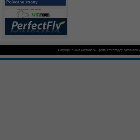
Polecane strony
Copyright ©2026 Cumulus24 – portal zrzeszający paralotniarz