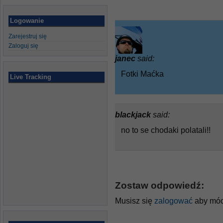
Logowanie
Zarejestruj się
Zaloguj się
janec
said:
Fotki Maćka
Live Tracking
blackjack
said:
no to se chodaki polatali!!
Zostaw odpowiedź:
Musisz się
zalogować
aby móc