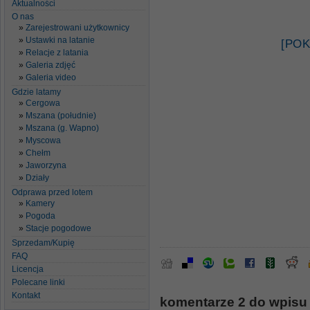
Aktualności
O nas
Zarejestrowani użytkownicy
Ustawki na latanie
[POK
Relacje z latania
Galeria zdjęć
Galeria video
Gdzie latamy
Cergowa
Mszana (południe)
Mszana (g. Wapno)
Myscowa
Chełm
Jaworzyna
Działy
Odprawa przed lotem
Kamery
Pogoda
Stacje pogodowe
Sprzedam/Kupię
FAQ
Licencja
Polecane linki
Kontakt
komentarze 2 do wpisu 