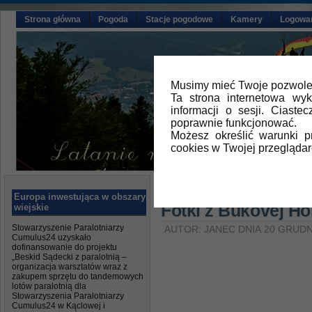
Strona główna
Pogoda
Stacje pogodowe
Kamery
Logowa
Musimy mieć Twoje pozwolen
Ta strona internetowa wy
informacji o sesji. Ciast
poprawnie funkcjonować.
Możesz określić warunki 
cookies w Twojej przeglądar
Główna
»
Aktualności
Europa inwestująca w obszary
Fotki z Bukovej Ho
wiejskie
Stowarzyszenie Paralotniarzy
AUTOR: JANEC DNIA 20 GRUDN
Cumulus24 uzyskało
dofinansowanie do projektu
„Beskid Sądecki z paralotnią –
organizacja warsztatów wraz z
zakupem sprzętu do tandemowych
lotów paralotnią dla
Stowarzyszenia Paralotniarzy
Cumulus24 w Kąclowej i