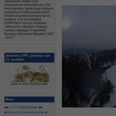
szkoleniem pilotów oraz
umożliwienie mieszkańcom LGD
Perły Beskidu Sądeckiego odbycie
bezpłatnych lotów pasażerskich”.
Projekt współfinansowany był ze
środków Unii Europejskiej
EFRROW w ramach działania
„Wdrażanie lokalnych strategii
rozwoju objętego Programem
Rozwoju Obszarów Wiejskich 2007
-2013.”
Jesteśmy OPP, przekaż nam
1% podatku
Nasz nr KRS 0000510482
Menu
■■ LOTY TANDEMOWE ■■
■ Dołącz do Stowarzyszenia ■