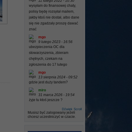
11 lutego 2022 - 10:30
wysyłam do finansowej chaty,
polisy będę rozsyłał mailem,
jakby ktoś nie dostał, albo dane
się nie zgadzały proszę dawać
znać
mgo
9 lutego 2023 - 16:56
ubezpieczenia OC dla
stowarzyszenia, zbieram
chętnych, czekam na
zgłoszenia do 17 lutego
mgo
13 sierpnia 2024 - 09:52
gdzie jest duży tandem?
miro
31 marca 2026 - 19:54
żyje tu ktoś jeszcze ?
Dźwięk
Scroll
Musisz być zalogowany jeżeli
chcesz uczestniczyć w czacie.