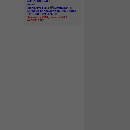
NIP 7343525409
email:
stowarzyszenie
cumulus24.pl
Nr konta bankowego 97 2030 0045
1110 0000 0381 9480
Jesteśmy OPP, nasz nr KRS
0000510482