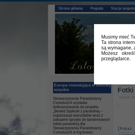
Strona główna
Pogoda
Stacje pogod
Musimy mieć Tw
Ta strona inter
są wymagane, a
Możesz okreś
przeglądarce.
Główna
Europa inwestująca w obszary
Fotki
wiejskie
AUTOR: TO
Stowarzyszenie Paralotniarzy
Cumulus24 uzyskało
dofinansowanie do projektu
„Beskid Sądecki z paralotnią –
organizacja warsztatów wraz z
zakupem sprzętu do tandemowych
lotów paralotnią dla
Stowarzyszenia Paralotniarzy
[Pokaż 
Cumulus24 w Kąclowej i