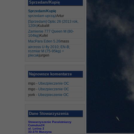
Sprzedam/Kupię
Sprzedam/Kupię
sprzedam uprząż
Artur
[Sprzedam] Optic 26 (2013 rok,
120h)
KubaM
Zamienie 777 Queen M (80-
104kg)
Kufel
MacPara Eden 5.26
mass
aircross U-fly 2010; EN-B;
rozmiar M (75-95kg) +
plecak
jurgen
Najnowsze komentarze
mgo
-
Ubezpieczenie OC
mgo
-
Ubezpieczenie OC
york
-
Ubezpieczenie OC
Dane Stowarzyszenia
Stowarzyszenie Paralotniarzy
Cumulus24
ul. Leśna 2
33-370 Muszyna