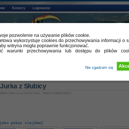
owe
Kamery
Logowanie
oje pozwolenie na używanie plików cookie.
netowa wykorzystuje cookies do przechowywania informacji o s
by witryna mogła poprawnie funkcjonować.
lić warunki przechowywania lub dostępu do plików coo
Akce
Nie zgadzam się
»
Aktualności
 Jurka z Słubicy
MSKI DNIA 22 LUTEGO 2012
BRAK KOMENTARZY
jako pokaz slajdów]