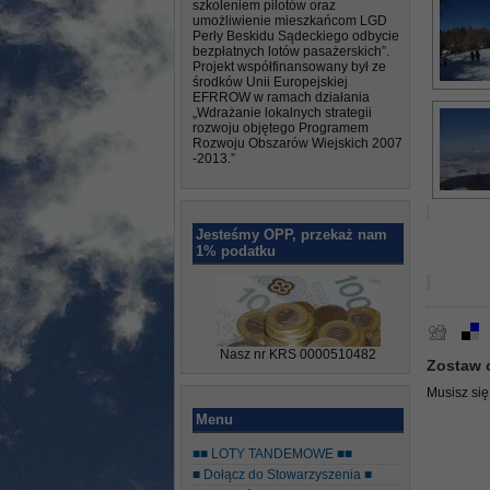
szkoleniem pilotów oraz
umożliwienie mieszkańcom LGD
Perły Beskidu Sądeckiego odbycie
bezpłatnych lotów pasażerskich”.
Projekt współfinansowany był ze
środków Unii Europejskiej
EFRROW w ramach działania
„Wdrażanie lokalnych strategii
rozwoju objętego Programem
Rozwoju Obszarów Wiejskich 2007
-2013.”
Jesteśmy OPP, przekaż nam
1% podatku
Nasz nr KRS 0000510482
Zostaw 
Musisz si
Menu
■■ LOTY TANDEMOWE ■■
■ Dołącz do Stowarzyszenia ■