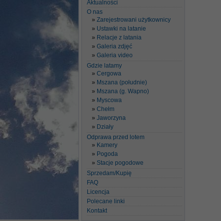
Aktualności
O nas
Zarejestrowani użytkownicy
Ustawki na latanie
Relacje z latania
Galeria zdjęć
Galeria video
Gdzie latamy
Cergowa
Mszana (południe)
Mszana (g. Wapno)
Myscowa
Chełm
Jaworzyna
Działy
Odprawa przed lotem
Kamery
Pogoda
Stacje pogodowe
Sprzedam/Kupię
FAQ
Licencja
Polecane linki
Kontakt