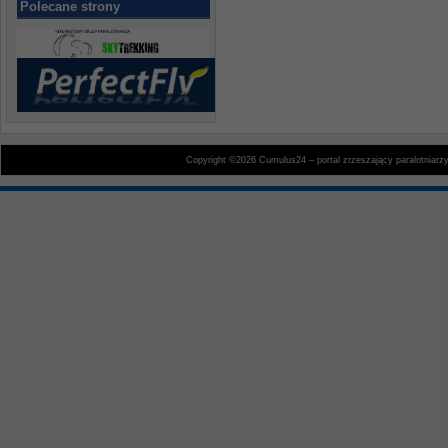
Polecane strony
Copyright ©2026 Cumulus24 – portal zrzeszający paralotniarz