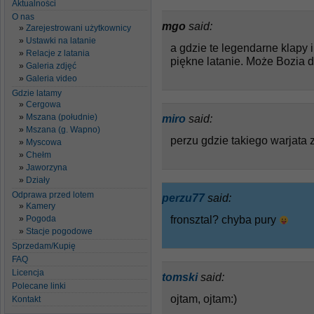
Aktualności
O nas
mgo
said:
Zarejestrowani użytkownicy
Ustawki na latanie
a gdzie te legendarne klapy 
Relacje z latania
piękne latanie. Może Bozia d
Galeria zdjęć
Galeria video
Gdzie latamy
Cergowa
Mszana (południe)
miro
said:
Mszana (g. Wapno)
perzu gdzie takiego warjata 
Myscowa
Chełm
Jaworzyna
Działy
Odprawa przed lotem
perzu77
said:
Kamery
fronsztal? chyba pury
Pogoda
Stacje pogodowe
Sprzedam/Kupię
FAQ
Licencja
tomski
said:
Polecane linki
ojtam, ojtam:)
Kontakt