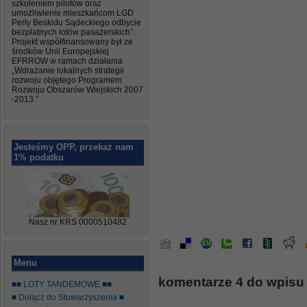
szkoleniem pilotów oraz
umożliwienie mieszkańcom LGD
Perły Beskidu Sądeckiego odbycie
bezpłatnych lotów pasażerskich”.
Projekt współfinansowany był ze
środków Unii Europejskiej
EFRROW w ramach działania
„Wdrażanie lokalnych strategii
rozwoju objętego Programem
Rozwoju Obszarów Wiejskich 2007
-2013.”
Jesteśmy OPP, przekaż nam
1% podatku
Nasz nr KRS 0000510482
Menu
komentarze 4 do wpisu 
■■ LOTY TANDEMOWE ■■
■ Dołącz do Stowarzyszenia ■