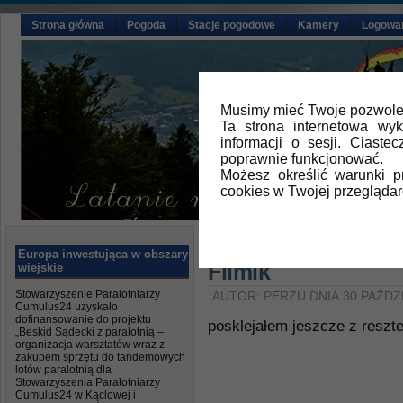
Strona główna
Pogoda
Stacje pogodowe
Kamery
Logowa
Musimy mieć Twoje pozwolen
Ta strona internetowa wy
informacji o sesji. Ciast
poprawnie funkcjonować.
Możesz określić warunki 
cookies w Twojej przeglądar
Główna
»
Aktualności
Europa inwestująca w obszary
Filmik
wiejskie
Stowarzyszenie Paralotniarzy
AUTOR: PERZU DNIA 30 PAŹDZ
Cumulus24 uzyskało
dofinansowanie do projektu
posklejałem jeszcze z reszt
„Beskid Sądecki z paralotnią –
organizacja warsztatów wraz z
zakupem sprzętu do tandemowych
lotów paralotnią dla
Stowarzyszenia Paralotniarzy
Cumulus24 w Kąclowej i